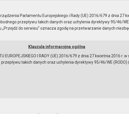
ządzenia Parlamentu Europejskiego i Rady (UE) 2016/679 z dnia 27 kw
bodnego przepływu takich danych oraz uchylenia dyrektywy 95/46/WE
ku „Przejdź do serwisu” oznacza zgodę na przetwarzanie danych niezb
Klauzula informacyjna ogólna
a
Instrukcja korzystania
Dostępność
EUROPEJSKIEGO I RADY (UE) 2016/679 z dnia 27 kwietnia 2016 r. w s
epływu takich danych oraz uchylenia dyrektywy 95/46/WE (RODO) (Dz.U
a niepublicznych jednostek oświatowych
ota dotacji dla oddziałów przedszkolnych w szkołach podsta
iczba dzieci
ków:
dstawowa kwota dotacji
[74237 bajtów]
bowiązującymi przepisami prawa w celu: