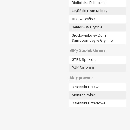
ania władzy publicznej powierzonej
Biblioteka Publiczna
Gryfiński Dom Kultury
stratora lub przez stronę trzecią.
OPS w Gryfinie
rzetwarzać tych danych osobowych, chyba że wykaże
osoby, której dane dotyczą, lub podstaw do
Senior + w Gryfinie
Środowiskowy Dom
Samopomocy w Gryfinie
art. 6 ust. 1 lit a RODO), przysługuje Pani/Panu
BIPy Spółek Gminy
no na podstawie zgody przed jej cofnięciem.
GTBS Sp. z o.o.
nych osobowych przez administratora.
PUK Sp. z o.o.
mogiem ustawowym lub umownym.
Akty prawne
Dzienniki Ustaw
Monitor Polski
Dzienniki Urzędowe