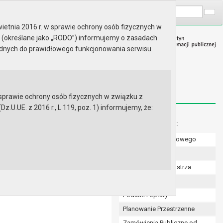
A
Wyszukaj na stronie:
A
A
ietnia 2016 r. w sprawie ochrony osób fizycznych w
 (określane jako „RODO”) informujemy o zasadach
ędnych do prawidłowego funkcjonowania serwisu.
prawie ochrony osób fizycznych w związku z
.UE. z 2016 r., L 119, poz. 1) informujemy, że:
Menu dodatkowe:
Numer konta bankowego
wowych na rok 2017 oraz
Uchwały Rady
Zarządzenia Burmistrza
Budżet
Podatki i opłaty
Planowanie Przestrzenne
Zamówienia Publiczne od