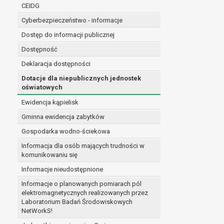
niezbędność przetwarzania do wykonania 
CEIDG
administratorowi bądź
Cyberbezpieczeństwo - informacje
niezbędność przetwarzania do celów wynik
Dostęp do informacji publicznej
Z przyczyn związanych z Pani/Pana szczególną s
on istnienie ważnych prawnie uzasadnionych pod
Dostępność
ustalenia, dochodzenia lub obrony roszczeń.
Deklaracja dostępności
Dotacje dla niepublicznych jednostek
W przypadku gdy przetwarzanie danych osobowych odby
oświatowych
prawo do cofnięcia tej zgody w dowolnym momencie. C
Ewidencja kąpielisk
Przysługuje Pani/Panu prawo wniesienia skargi do o
Gminna ewidencja zabytków
Organem właściwym do wniesienia skargi jest Prezes
W zależności od sfery, w której przetwarzane są da
Gospodarka wodno-ściekowa
Pani/Pana dane nie będą poddawane zautomatyzowane
Informacja dla osób mających trudności w
komunikowaniu się
Informacje nieudostępnione
Informacje o planowanych pomiarach pól
elektromagnetycznych realizowanych przez
Laboratorium Badań Środowiskowych
NetWorkS!