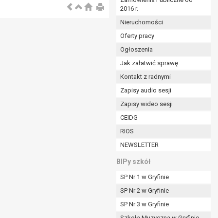
2016 r.
ym (Dz.U. z 2017r., poz. 1875 ze zm.) oraz z
 wobec Gminy;
Nieruchomości
Oferty pracy
Ogłoszenia
ministratorowi;
ie i celu określonym w treści zgody.
Jak załatwić sprawę
m odbiorcom lub kategoriom odbiorców danych
Kontakt z radnymi
Zapisy audio sesji
ia przetwarzania danych osobowych;
Zapisy wideo sesji
e z terminami archiwizacji określonymi przez
CEIDG
RIOS
o czasu wycofania tej zgody.
NEWSLETTER
ezbędny do realizacji zawartej umowy, a po tym
ia zgody na przetwarzanie danych po zakończeniu i
BIPy szkół
SP Nr 1 w Gryfinie
jący z umowy o dofinansowanie zawartej między
SP Nr 2 w Gryfinie
ntrolnych.
SP Nr 3 w Gryfinie
Szkoła Muzyczna w Gryfinie