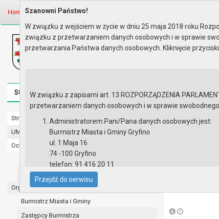
Szanowni Państwo!
Home
Informacje
Dotacje dla niepublicznych jed..
W związku z wejściem w życie w dniu 25 maja 2018 roku Rozpor
związku z przetwarzaniem danych osobowych i w sprawie swo
Biuletyn Informacji Publicznej
przetwarzania Państwa danych osobowych. Kliknięcie przycis
Urząd Miasta i Gminy w Gryfinie
Strona główna
Mapa serwisu
Aktualności
Redakcj
W związku z zapisami art. 13 ROZPORZĄDZENIA PARLAMENTU 
przetwarzaniem danych osobowych i w sprawie swobodnego prz
Strona główna
Dotacje dl
Administratorem Pani/Pana danych osobowych jest:
UMiG - telefony wewnętrzne
Burmistrz Miasta i Gminy Gryfino
Podstawowa kw
ul. 1 Maja 16
Ochrona danych osobowych
statystyczna l
74 -100 Gryfino
Urząd Miasta i Gminy w Gryfinie
telefon: 91 416 20 11
Lista załączni
Straż Miejska
e-mail:
burmistrz@gryfino.pl
Przejdź do serwisu
Dane kontaktowe Inspektora Ochrony Danych:
Organy
Po
telefon: 91 416 20 11
Burmistrz Miasta i Gminy
e-mail:
iod@gryfino.pl
Zastępcy Burmistrza
Pani/Pana dane osobowe przetwarzane są zgodnie z o