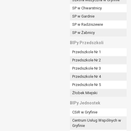
SP w Chwarstnicy
SP w Gardnie
padku gdy:
SP w Radziszewie
SP w Żabnicy
nia danych i nie ma innej podstawy prawnej
BIPy Przedszkoli
Przedszkole Nr 1
Przedszkole Nr 2
Przedszkole Nr 3
wi sprawdzić prawidłowość tych danych,
Przedszkole Nr 4
ądając w zamian ich ograniczenia,
Przedszkole Nr 5
enia, obrony lub dochodzenia roszczeń,
Żłobek Miejski
sadnione podstawy po stronie administratora są
BIPy Jednostek
i:
CSiR w Gryfinie
zgody wyrażonej przez tą osobę,
Centrum Usług Wspólnych w
órego podstawą prawną jest:
Gryfinie