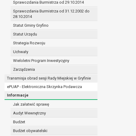
Sprawozdania Burmistrza od 29.10.2014
prawo do żądania sprostowania danych na podst
w przypadku gdy:
Sprawozdania Burmistrza od 31.12.2002 do
28.10.2014
dane są nieprawidłowe lub niekompletne;
prawo do żądania usunięcia danych osobowych (
Statut Gminy Gryfino
dane nie są już niezbędne do celów, dla k
Statut Urzędu
osoba, której dane dotyczą, wniosła spr
Strategia Rozwoju
osoba, której dane dotyczą wycofała zgod
przetwarzania danych,
Uchwały
dane osobowe przetwarzane są niezgodn
Wieloletni Program Inwestycyjny
dane osobowe muszą być usunięte w celu 
Zarządzenia
prawo do żądania ograniczenia przetwarzania d
osoba, której dane dotyczą kwestionuje 
Transmisja obrad sesji Rady Miejskiej w Gryfinie
przetwarzanie danych jest niezgodne z pra
ePUAP - Elektroniczna Skrzynka Podawcza
administrator nie potrzebuje już danych dl
Informacje
osoba, której dane dotyczą, wniosła sprz
nadrzędne wobec podstawy sprzeciwu;
Jak załatwić sprawę
prawo do przenoszenia danych na podstawie art.
Audyt Wewnętrzny
przetwarzanie danych odbywa się na pods
Budżet
przetwarzanie odbywa się w sposób zau
prawo sprzeciwu wobec przetwarzania danych n
Budżet obywatelski