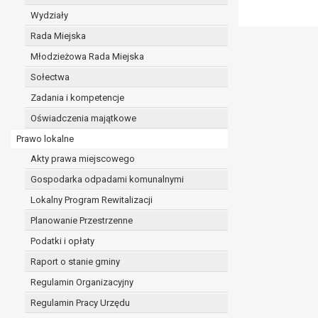
realizacji zadań wynikających z przepisów prawa
Wydziały
szeregu ustaw kompetencyjnych (merytorycznych
Rada Miejska
zawarcia i realizacji umów;
Młodzieżowa Rada Miejska
ochrony żywotnych interesów osoby, której dane d
wykonania zadania realizowanego w interesie p
Sołectwa
w pozostałych przypadkach dane osobowe przetw
Zadania i kompetencje
W związku z przetwarzaniem danych w celu wskazany
Oświadczenia majątkowe
osobowych. Odbiorcami mogą być:
Prawo lokalne
podmioty, które przetwarzają dane osobowe w i
podmioty upoważnione do odbioru danych osob
Akty prawa miejscowego
Pani/Pana dane osobowe będą przetwarzane przez okres
Gospodarka odpadami komunalnymi
przepisy prawa powszechnie obowiązującego.
Lokalny Program Rewitalizacji
W przypadku, gdy dane osobowe przetwarzane są na po
W przypadku, gdy dane osobowe przetwarzane są w celu
Planowanie Przestrzenne
czasie w zakresie wymaganym przez przepisy prawa lu
Podatki i opłaty
rozliczeniu umowy, do czasu wycofania tej zgody.
Raport o stanie gminy
Ponadto w przypadku umów o dofinansowanie dane o
beneficjentem a określoną instytucją, trwałości daneg
Regulamin Organizacyjny
W związku z przetwarzaniem przez administratora da
Regulamin Pracy Urzędu
prawo dostępu do treści danych oraz otrzymywan