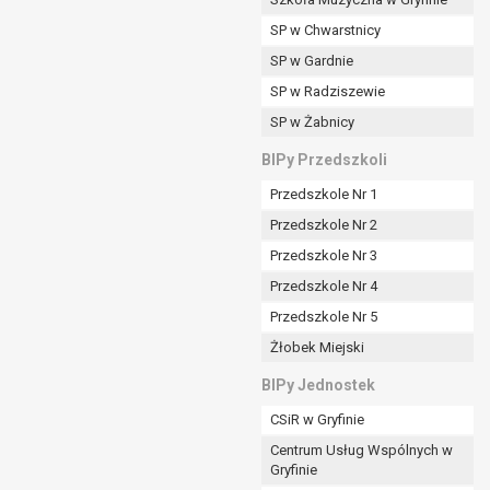
SP w Chwarstnicy
SP w Gardnie
padku gdy:
SP w Radziszewie
SP w Żabnicy
nia danych i nie ma innej podstawy prawnej
BIPy Przedszkoli
Przedszkole Nr 1
Przedszkole Nr 2
Przedszkole Nr 3
wi sprawdzić prawidłowość tych danych,
Przedszkole Nr 4
ądając w zamian ich ograniczenia,
Przedszkole Nr 5
enia, obrony lub dochodzenia roszczeń,
Żłobek Miejski
sadnione podstawy po stronie administratora są
BIPy Jednostek
i:
CSiR w Gryfinie
zgody wyrażonej przez tą osobę,
Centrum Usług Wspólnych w
órego podstawą prawną jest:
Gryfinie