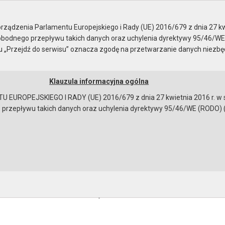
ządzenia Parlamentu Europejskiego i Rady (UE) 2016/679 z dnia 27 kw
bodnego przepływu takich danych oraz uchylenia dyrektywy 95/46/WE
ku „Przejdź do serwisu” oznacza zgodę na przetwarzanie danych niezb
Klauzula informacyjna ogólna
a
Instrukcja korzystania
Dostępność
EUROPEJSKIEGO I RADY (UE) 2016/679 z dnia 27 kwietnia 2016 r. w s
epływu takich danych oraz uchylenia dyrektywy 95/46/WE (RODO) (Dz.U
ia Burmistrza od 29.10.2014
urmistrza Miasta i Gminy Gryfino z realizacji zadań w okresie o
r.
ków:
rawozdanie Burmistrza
[135630 bajtów]
bowiązującymi przepisami prawa w celu: