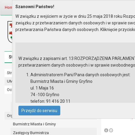
Szanowni Państwo!
Home
Prawo lokalne
Sprawozdania Burmistrza od 29...
W związku z wejściem w życie w dniu 25 maja 2018 roku Rozpor
związku z przetwarzaniem danych osobowych i w sprawie swo
Biuletyn Informacji Publicznej
przetwarzania Państwa danych osobowych. Kliknięcie przycis
Urząd Miasta i Gminy w Gryfinie
Strona główna
Mapa serwisu
Aktualności
Redakcj
W związku z zapisami art. 13 ROZPORZĄDZENIA PARLAMENTU 
przetwarzaniem danych osobowych i w sprawie swobodnego prz
Strona główna
Sprawozdan
Administratorem Pani/Pana danych osobowych jest:
UMiG - telefony wewnętrzne
Burmistrz Miasta i Gminy Gryfino
Sprawozdanie B
ul. 1 Maja 16
Ochrona danych osobowych
września 2018 
74 -100 Gryfino
Urząd Miasta i Gminy w Gryfinie
telefon: 91 416 20 11
Lista załączni
Straż Miejska
e-mail:
burmistrz@gryfino.pl
Przejdź do serwisu
Dane kontaktowe Inspektora Ochrony Danych:
Organy
Sp
telefon: 91 416 20 11
Burmistrz Miasta i Gminy
e-mail:
iod@gryfino.pl
Zastępcy Burmistrza
Pani/Pana dane osobowe przetwarzane są zgodnie z o