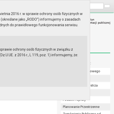
A
Wyszukaj na stronie:
A
A
ietnia 2016 r. w sprawie ochrony osób fizycznych w
 (określane jako „RODO”) informujemy o zasadach
ędnych do prawidłowego funkcjonowania serwisu.
prawie ochrony osób fizycznych w związku z
.UE. z 2016 r., L 119, poz. 1) informujemy, że:
Menu dodatkowe:
Numer konta bankowego
d 23 sierpnia 2018 r. do 26
Uchwały Rady
Zarządzenia Burmistrza
Budżet
Podatki i opłaty
Planowanie Przestrzenne
Zamówienia Publiczne od