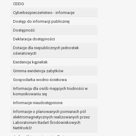
niezbędność przetwarzania do wykonania 
CEIDG
administratorowi bądź
Cyberbezpieczeństwo - informacje
niezbędność przetwarzania do celów wynik
Z przyczyn związanych z Pani/Pana szczególną s
Dostęp do informacji publicznej
on istnienie ważnych prawnie uzasadnionych pod
Dostępność
ustalenia, dochodzenia lub obrony roszczeń.
Deklaracja dostępności
Dotacje dla niepublicznych jednostek
W przypadku gdy przetwarzanie danych osobowych odby
oświatowych
prawo do cofnięcia tej zgody w dowolnym momencie. C
Ewidencja kąpielisk
Przysługuje Pani/Panu prawo wniesienia skargi do o
Gminna ewidencja zabytków
Organem właściwym do wniesienia skargi jest Prezes
W zależności od sfery, w której przetwarzane są da
Gospodarka wodno-ściekowa
Pani/Pana dane nie będą poddawane zautomatyzowane
Informacja dla osób mających trudności w
komunikowaniu się
Informacje nieudostępnione
Informacje o planowanych pomiarach pól
elektromagnetycznych realizowanych przez
Laboratorium Badań Środowiskowych
NetWorkS!