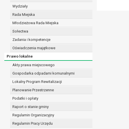
realizacji zadań wynikających z przepisów prawa
Wydziały
szeregu ustaw kompetencyjnych (merytorycznych
Rada Miejska
zawarcia i realizacji umów;
Młodzieżowa Rada Miejska
ochrony żywotnych interesów osoby, której dane d
wykonania zadania realizowanego w interesie p
Sołectwa
w pozostałych przypadkach dane osobowe przetw
Zadania i kompetencje
W związku z przetwarzaniem danych w celu wskazany
Oświadczenia majątkowe
osobowych. Odbiorcami mogą być:
Prawo lokalne
podmioty, które przetwarzają dane osobowe w i
podmioty upoważnione do odbioru danych osob
Akty prawa miejscowego
Pani/Pana dane osobowe będą przetwarzane przez okres
Gospodarka odpadami komunalnymi
przepisy prawa powszechnie obowiązującego.
Lokalny Program Rewitalizacji
W przypadku, gdy dane osobowe przetwarzane są na po
W przypadku, gdy dane osobowe przetwarzane są w celu
Planowanie Przestrzenne
czasie w zakresie wymaganym przez przepisy prawa lu
Podatki i opłaty
rozliczeniu umowy, do czasu wycofania tej zgody.
Raport o stanie gminy
Ponadto w przypadku umów o dofinansowanie dane o
beneficjentem a określoną instytucją, trwałości daneg
Regulamin Organizacyjny
W związku z przetwarzaniem przez administratora da
Regulamin Pracy Urzędu
prawo dostępu do treści danych oraz otrzymywan