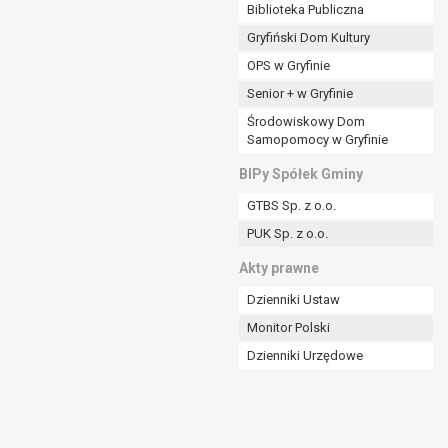
ania władzy publicznej powierzonej
Biblioteka Publiczna
Gryfiński Dom Kultury
stratora lub przez stronę trzecią.
OPS w Gryfinie
rzetwarzać tych danych osobowych, chyba że wykaże
osoby, której dane dotyczą, lub podstaw do
Senior + w Gryfinie
Środowiskowy Dom
Samopomocy w Gryfinie
art. 6 ust. 1 lit a RODO), przysługuje Pani/Panu
BIPy Spółek Gminy
no na podstawie zgody przed jej cofnięciem.
GTBS Sp. z o.o.
nych osobowych przez administratora.
PUK Sp. z o.o.
mogiem ustawowym lub umownym.
Akty prawne
Dzienniki Ustaw
Monitor Polski
Dzienniki Urzędowe