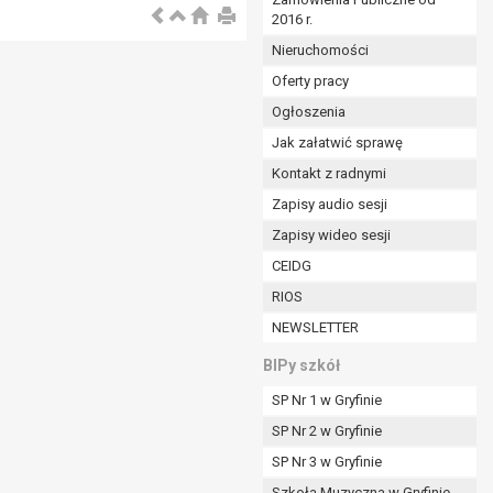
2016 r.
ym (Dz.U. z 2017r., poz. 1875 ze zm.) oraz z
 wobec Gminy;
Nieruchomości
Oferty pracy
Ogłoszenia
ministratorowi;
ie i celu określonym w treści zgody.
Jak załatwić sprawę
m odbiorcom lub kategoriom odbiorców danych
Kontakt z radnymi
Zapisy audio sesji
ia przetwarzania danych osobowych;
Zapisy wideo sesji
e z terminami archiwizacji określonymi przez
CEIDG
RIOS
o czasu wycofania tej zgody.
NEWSLETTER
ezbędny do realizacji zawartej umowy, a po tym
ia zgody na przetwarzanie danych po zakończeniu i
BIPy szkół
SP Nr 1 w Gryfinie
jący z umowy o dofinansowanie zawartej między
SP Nr 2 w Gryfinie
ntrolnych.
SP Nr 3 w Gryfinie
Szkoła Muzyczna w Gryfinie