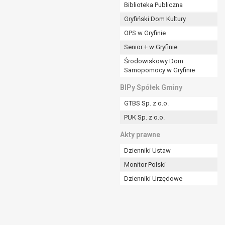
ania władzy publicznej powierzonej
Biblioteka Publiczna
Gryfiński Dom Kultury
stratora lub przez stronę trzecią.
OPS w Gryfinie
rzetwarzać tych danych osobowych, chyba że wykaże
osoby, której dane dotyczą, lub podstaw do
Senior + w Gryfinie
Środowiskowy Dom
Samopomocy w Gryfinie
art. 6 ust. 1 lit a RODO), przysługuje Pani/Panu
BIPy Spółek Gminy
no na podstawie zgody przed jej cofnięciem.
GTBS Sp. z o.o.
nych osobowych przez administratora.
PUK Sp. z o.o.
mogiem ustawowym lub umownym.
Akty prawne
Dzienniki Ustaw
Monitor Polski
Dzienniki Urzędowe