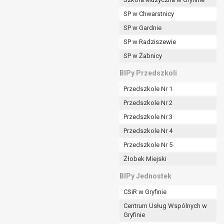
SP w Chwarstnicy
SP w Gardnie
padku gdy:
SP w Radziszewie
SP w Żabnicy
nia danych i nie ma innej podstawy prawnej
BIPy Przedszkoli
Przedszkole Nr 1
Przedszkole Nr 2
Przedszkole Nr 3
wi sprawdzić prawidłowość tych danych,
Przedszkole Nr 4
ądając w zamian ich ograniczenia,
Przedszkole Nr 5
enia, obrony lub dochodzenia roszczeń,
Żłobek Miejski
sadnione podstawy po stronie administratora są
BIPy Jednostek
i:
CSiR w Gryfinie
zgody wyrażonej przez tą osobę,
Centrum Usług Wspólnych w
órego podstawą prawną jest:
Gryfinie