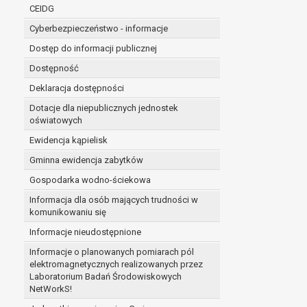
niezbędność przetwarzania do wykonania 
CEIDG
administratorowi bądź
Cyberbezpieczeństwo - informacje
niezbędność przetwarzania do celów wynik
Z przyczyn związanych z Pani/Pana szczególną s
Dostęp do informacji publicznej
on istnienie ważnych prawnie uzasadnionych pod
Dostępność
ustalenia, dochodzenia lub obrony roszczeń.
Deklaracja dostępności
Dotacje dla niepublicznych jednostek
W przypadku gdy przetwarzanie danych osobowych odby
oświatowych
prawo do cofnięcia tej zgody w dowolnym momencie. C
Ewidencja kąpielisk
Przysługuje Pani/Panu prawo wniesienia skargi do o
Gminna ewidencja zabytków
Organem właściwym do wniesienia skargi jest Prezes
W zależności od sfery, w której przetwarzane są da
Gospodarka wodno-ściekowa
Pani/Pana dane nie będą poddawane zautomatyzowane
Informacja dla osób mających trudności w
komunikowaniu się
Informacje nieudostępnione
Informacje o planowanych pomiarach pól
elektromagnetycznych realizowanych przez
Laboratorium Badań Środowiskowych
NetWorkS!