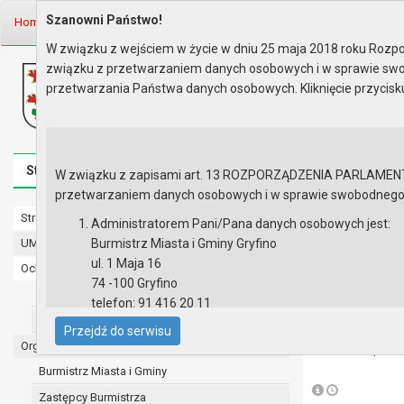
Szanowni Państwo!
Home
Prawo lokalne
Sprawozdania Burmistrza od 29...
W związku z wejściem w życie w dniu 25 maja 2018 roku Rozpor
związku z przetwarzaniem danych osobowych i w sprawie swo
Biuletyn Informacji Publicznej
przetwarzania Państwa danych osobowych. Kliknięcie przycis
Urząd Miasta i Gminy w Gryfinie
Strona główna
Mapa serwisu
Aktualności
Redakcj
W związku z zapisami art. 13 ROZPORZĄDZENIA PARLAMENTU 
przetwarzaniem danych osobowych i w sprawie swobodnego prz
Strona główna
Sprawozdan
Administratorem Pani/Pana danych osobowych jest:
UMiG - telefony wewnętrzne
Burmistrz Miasta i Gminy Gryfino
Sprawozdanie B
ul. 1 Maja 16
Ochrona danych osobowych
2023 r.
74 -100 Gryfino
Urząd Miasta i Gminy w Gryfinie
telefon: 91 416 20 11
Lista załączni
Straż Miejska
e-mail:
burmistrz@gryfino.pl
Przejdź do serwisu
Dane kontaktowe Inspektora Ochrony Danych:
Organy
Sprawo
telefon: 91 416 20 11
Burmistrz Miasta i Gminy
e-mail:
iod@gryfino.pl
Zastępcy Burmistrza
Pani/Pana dane osobowe przetwarzane są zgodnie z o