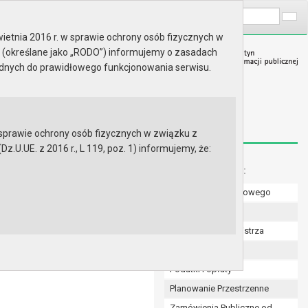
A
Wyszukaj na stronie:
A
A
ietnia 2016 r. w sprawie ochrony osób fizycznych w
 (określane jako „RODO”) informujemy o zasadach
ędnych do prawidłowego funkcjonowania serwisu.
prawie ochrony osób fizycznych w związku z
.UE. z 2016 r., L 119, poz. 1) informujemy, że:
Menu dodatkowe:
Numer konta bankowego
od 2 marca 2023 r. do 29 marca
Uchwały Rady
Zarządzenia Burmistrza
Budżet
Podatki i opłaty
Planowanie Przestrzenne
Zamówienia Publiczne od