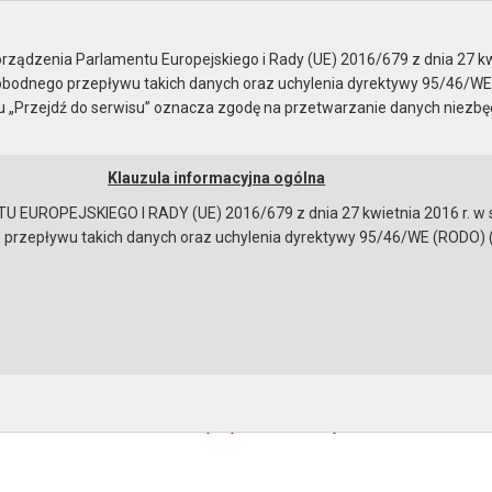
ządzenia Parlamentu Europejskiego i Rady (UE) 2016/679 z dnia 27 kw
bodnego przepływu takich danych oraz uchylenia dyrektywy 95/46/WE
ku „Przejdź do serwisu” oznacza zgodę na przetwarzanie danych niezb
Klauzula informacyjna ogólna
a
Instrukcja korzystania
Dostępność
EUROPEJSKIEGO I RADY (UE) 2016/679 z dnia 27 kwietnia 2016 r. w s
epływu takich danych oraz uchylenia dyrektywy 95/46/WE (RODO) (Dz.U
ia Burmistrza od 29.10.2014
urmistrza Miasta i Gminy Gryfino z realizacji zadań w okresie 
ków:
zdanie Burmistrza Miasta i Gminy Gryfino
[698368 bajtów]
bowiązującymi przepisami prawa w celu: