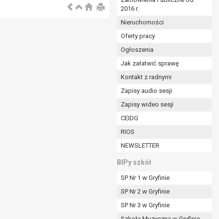
2016 r.
ym (Dz.U. z 2017r., poz. 1875 ze zm.) oraz z
 wobec Gminy;
Nieruchomości
Oferty pracy
Ogłoszenia
ministratorowi;
ie i celu określonym w treści zgody.
Jak załatwić sprawę
m odbiorcom lub kategoriom odbiorców danych
Kontakt z radnymi
Zapisy audio sesji
ia przetwarzania danych osobowych;
Zapisy wideo sesji
e z terminami archiwizacji określonymi przez
CEIDG
RIOS
o czasu wycofania tej zgody.
NEWSLETTER
ezbędny do realizacji zawartej umowy, a po tym
ia zgody na przetwarzanie danych po zakończeniu i
BIPy szkół
SP Nr 1 w Gryfinie
jący z umowy o dofinansowanie zawartej między
SP Nr 2 w Gryfinie
ntrolnych.
SP Nr 3 w Gryfinie
Szkoła Muzyczna w Gryfinie