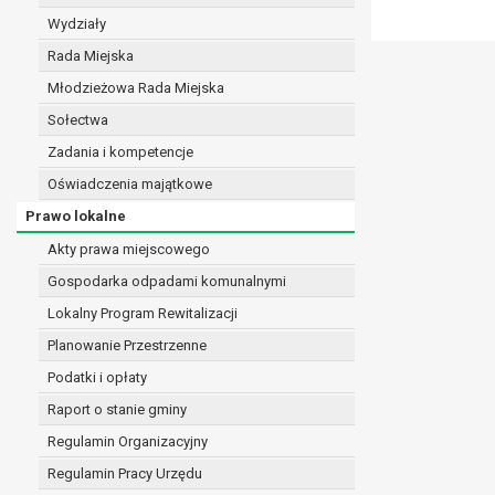
realizacji zadań wynikających z przepisów prawa
Wydziały
szeregu ustaw kompetencyjnych (merytorycznych
Rada Miejska
zawarcia i realizacji umów;
Młodzieżowa Rada Miejska
ochrony żywotnych interesów osoby, której dane d
wykonania zadania realizowanego w interesie p
Sołectwa
w pozostałych przypadkach dane osobowe przetw
Zadania i kompetencje
W związku z przetwarzaniem danych w celu wskazany
Oświadczenia majątkowe
osobowych. Odbiorcami mogą być:
Prawo lokalne
podmioty, które przetwarzają dane osobowe w i
podmioty upoważnione do odbioru danych osob
Akty prawa miejscowego
Pani/Pana dane osobowe będą przetwarzane przez okres
Gospodarka odpadami komunalnymi
przepisy prawa powszechnie obowiązującego.
Lokalny Program Rewitalizacji
W przypadku, gdy dane osobowe przetwarzane są na po
W przypadku, gdy dane osobowe przetwarzane są w celu
Planowanie Przestrzenne
czasie w zakresie wymaganym przez przepisy prawa lu
Podatki i opłaty
rozliczeniu umowy, do czasu wycofania tej zgody.
Raport o stanie gminy
Ponadto w przypadku umów o dofinansowanie dane o
beneficjentem a określoną instytucją, trwałości daneg
Regulamin Organizacyjny
W związku z przetwarzaniem przez administratora da
Regulamin Pracy Urzędu
prawo dostępu do treści danych oraz otrzymywan