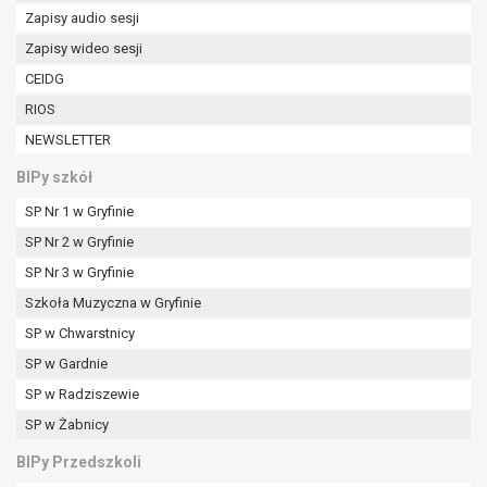
W przypadku gdy przetwarzanie danych
Zapisy audio sesji
osobowych odbywa się na podstawie zgody osoby
Zapisy wideo sesji
na przetwarzanie danych osobowych (art. 6 ust. 1
CEIDG
lit a RODO), przysługuje Pani/Panu prawo do
cofnięcia tej zgody w dowolnym momencie.
RIOS
Cofnięcie to nie ma wpływu na zgodność
NEWSLETTER
przetwarzania, którego dokonano na podstawie
BIPy szkół
zgody przed jej cofnięciem.
Przysługuje Pani/Panu prawo wniesienia skargi do
SP Nr 1 w Gryfinie
organu nadzorczego na niezgodne z prawem
SP Nr 2 w Gryfinie
przetwarzanie Pani/Pana danych osobowych
SP Nr 3 w Gryfinie
przez administratora.
Organem właściwym do wniesienia skargi jest
Szkoła Muzyczna w Gryfinie
Prezes Urzędu Ochrony Danych Osobowych.
SP w Chwarstnicy
W zależności od sfery, w której przetwarzane są
SP w Gardnie
dane osobowe, podanie danych osobowych jest
dobrowolne albo jest wymogiem ustawowym lub
SP w Radziszewie
umownym.
SP w Żabnicy
Pani/Pana dane nie będą poddawane
BIPy Przedszkoli
zautomatyzowanemu podejmowaniu decyzji, w