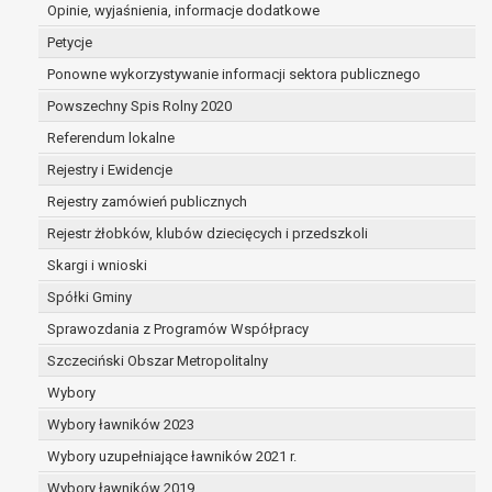
dane są nieprawidłowe lub
Opinie, wyjaśnienia, informacje dodatkowe
niekompletne;
Petycje
prawo do żądania usunięcia danych
Ponowne wykorzystywanie informacji sektora publicznego
osobowych (tzw. prawo do bycia
Powszechny Spis Rolny 2020
zapomnianym) na podstawie art. 17 RODO,
w przypadku gdy:
Referendum lokalne
dane nie są już niezbędne do celów,
Rejestry i Ewidencje
dla których były zebrane lub w inny
Rejestry zamówień publicznych
sposób przetwarzane,
osoba, której dane dotyczą, wniosła
Rejestr żłobków, klubów dziecięcych i przedszkoli
sprzeciw wobec przetwarzania
Skargi i wnioski
danych osobowych,
Spółki Gminy
osoba, której dane dotyczą wycofała
zgodę na przetwarzanie danych
Sprawozdania z Programów Współpracy
osobowych, która jest podstawą
Szczeciński Obszar Metropolitalny
przetwarzania danych i nie ma innej
Wybory
podstawy prawnej przetwarzania
danych,
Wybory ławników 2023
dane osobowe przetwarzane są
Wybory uzupełniające ławników 2021 r.
niezgodnie z prawem,
Wybory ławników 2019