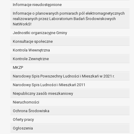
Informacje nieudostępnione
zabezpieczenia ewentualnych roszczeń, a w
przypadku wyrażenia zgody na przetwarzanie
Informacje o planowanych pomiarach pól elektromagnetycznych
danych po zakończeniu i rozliczeniu umowy, do
realizowanych przez Laboratorium Badań Środowiskowych
NetWorkS!
czasu wycofania tej zgody.
Ponadto w przypadku umów o dofinansowanie
Jednostki organizacyjne Gminy
dane osobowe od momentu pozyskania
Konsultacje społeczne
przechowywane są przez okres wynikający z
Kontrola Wewnętrzna
umowy o dofinansowanie zawartej między
beneficjentem a określoną instytucją, trwałości
Kontrole Zewnętrzne
danego projektu i konieczności zachowania
MKZP
dokumentacji projektu do celów kontrolnych.
Narodowy Spis Powszechny Ludności i Mieszkań w 2021 r.
W związku z przetwarzaniem przez
administratora danych osobowych przysługuje
Narodowy Spis Ludności i Mieszkań 2011
Pani/Panu:
Niepubliczny zasób mieszkaniowy
prawo dostępu do treści danych oraz
Nieruchomości
otrzymywania ich kopii na podstawie art. 15
RODO;
Ochrona Środowiska
prawo do żądania sprostowania danych na
Oferty pracy
podstawie art. 16 RODO,
Ogłoszenia
w przypadku gdy: