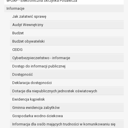
ePUAP - Elektroniczna Skrzynka Podawcza
osobowe w imieniu administratora na
podstawie zawartej z nim umowy
Informacje
powierzenia przetwarzania danych
Jak załatwić sprawę
osobowych;
Audyt Wewnętrzny
podmioty upoważnione do odbioru danych
osobowych na podstawie odpowiednich
Budżet
przepisów prawa.
Budżet obywatelski
Pani/Pana dane osobowe będą przetwarzane
CEIDG
przez okres niezbędny do realizacji celu dla jakiego
zostały zebrane oraz zgodnie z terminami
Cyberbezpieczeństwo - informacje
archiwizacji określonymi przez przepisy prawa
Dostęp do informacji publicznej
powszechnie obowiązującego.
Dostępność
W przypadku, gdy dane osobowe przetwarzane są
na podstawie zgody osoby, której dane dotyczą
Deklaracja dostępności
przetwarzanie odbywa się do czasu wycofania tej
Dotacje dla niepublicznych jednostek oświatowych
zgody.
Ewidencja kąpielisk
W przypadku, gdy dane osobowe przetwarzane są
Gminna ewidencja zabytków
w celu zawarcia i realizacji umowy przetwarzanie
odbywa się przez okres niezbędny do realizacji
Gospodarka wodno-ściekowa
zawartej umowy, a po tym czasie w zakresie
Informacja dla osób mających trudności w komunikowaniu się
wymaganym przez przepisy prawa lub dla