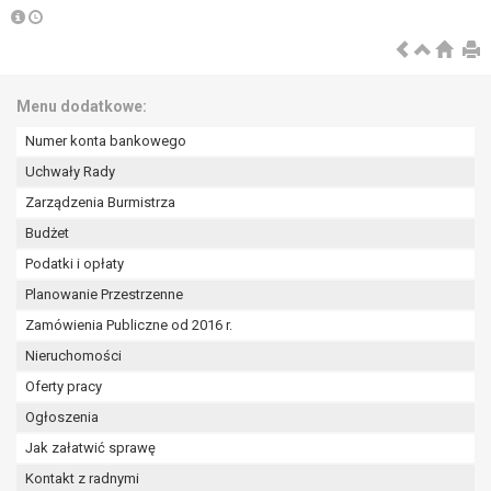
wykonania zadania realizowanego w
interesie publicznym lub w ramach
sprawowania władzy publicznej
powierzonej administratorowi bądź
niezbędność przetwarzania do celów
Menu dodatkowe:
wynikających z prawnie
Numer konta bankowego
uzasadnionych interesów
Uchwały Rady
realizowanych przez administratora
lub przez stronę trzecią.
Zarządzenia Burmistrza
Z przyczyn związanych z Pani/Pana
Budżet
szczególną sytuacją. W razie wniesienia
Podatki i opłaty
sprzeciwu, administrator nie może już
Planowanie Przestrzenne
przetwarzać tych danych osobowych, chyba
że wykaże on istnienie ważnych prawnie
Zamówienia Publiczne od 2016 r.
uzasadnionych podstaw do przetwarzania,
Nieruchomości
nadrzędnych wobec interesów, praw i
Oferty pracy
wolności osoby, której dane dotyczą, lub
Ogłoszenia
podstaw do ustalenia, dochodzenia lub
obrony roszczeń.
Jak załatwić sprawę
Kontakt z radnymi