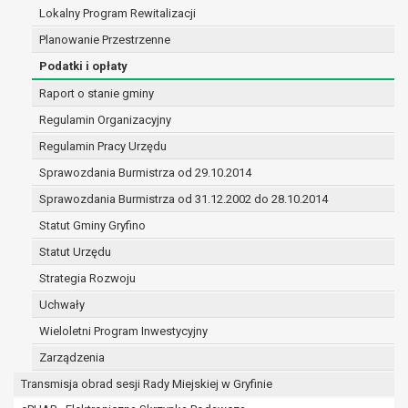
(merytorycznych), a także obowiązków i
Lokalny Program Rewitalizacji
zadań zleconych przez instytucje
Planowanie Przestrzenne
nadrzędne wobec Gminy;
Podatki i opłaty
zawarcia i realizacji umów;
ochrony żywotnych interesów osoby, której
Raport o stanie gminy
dane dotyczą, lub innej osoby fizycznej;
Regulamin Organizacyjny
wykonania zadania realizowanego w
Regulamin Pracy Urzędu
interesie publicznym lub w ramach
sprawowania władzy publicznej
Sprawozdania Burmistrza od 29.10.2014
powierzonej administratorowi;
Sprawozdania Burmistrza od 31.12.2002 do 28.10.2014
w pozostałych przypadkach dane osobowe
Statut Gminy Gryfino
przetwarzane są wyłącznie na podstawie
wcześniej udzielonej zgody w zakresie i celu
Statut Urzędu
określonym w treści zgody.
Strategia Rozwoju
W związku z przetwarzaniem danych w celu
Uchwały
wskazanym w pkt. 3, dane osobowe mogą być
udostępniane innym upoważnionym odbiorcom lub
Wieloletni Program Inwestycyjny
kategoriom odbiorców danych osobowych.
Zarządzenia
Odbiorcami mogą być:
Transmisja obrad sesji Rady Miejskiej w Gryfinie
podmioty, które przetwarzają dane