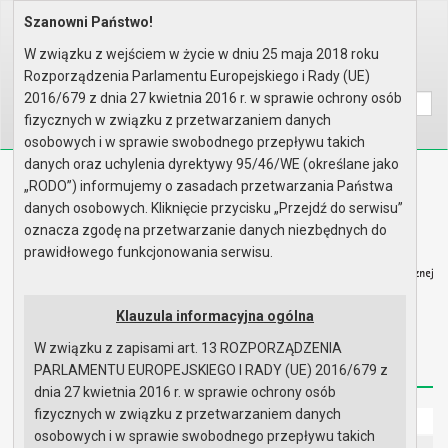
Szanowni Państwo!
Home
Prawo lokalne
Podatki i opłaty
Interpretacje przepisów prawa ..
W związku z wejściem w życie w dniu 25 maja 2018 roku
Rozporządzenia Parlamentu Europejskiego i Rady (UE)
Wyszukaj na stronie:
A
A
A
2016/679 z dnia 27 kwietnia 2016 r. w sprawie ochrony osób
fizycznych w związku z przetwarzaniem danych
osobowych i w sprawie swobodnego przepływu takich
danych oraz uchylenia dyrektywy 95/46/WE (określane jako
Biuletyn Informacji Publicznej
„RODO”) informujemy o zasadach przetwarzania Państwa
Urząd Miasta i Gminy w Gryfinie
danych osobowych. Kliknięcie przycisku „Przejdź do serwisu”
oznacza zgodę na przetwarzanie danych niezbędnych do
prawidłowego funkcjonowania serwisu.
Klauzula informacyjna ogólna
Strona główna
Mapa serwisu
Aktualności
W związku z zapisami art. 13 ROZPORZĄDZENIA
Redakcja
Instrukcja korzystania
Dostępność
PARLAMENTU EUROPEJSKIEGO I RADY (UE) 2016/679 z
dnia 27 kwietnia 2016 r. w sprawie ochrony osób
fizycznych w związku z przetwarzaniem danych
Strona główna
osobowych i w sprawie swobodnego przepływu takich