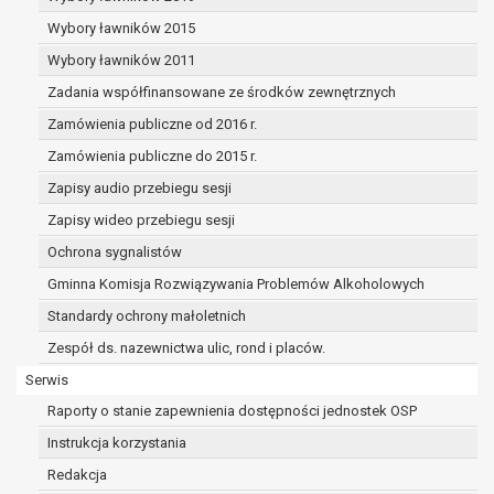
dane osobowe muszą być usunięte w
celu wywiązania się z obowiązku
Wybory ławników 2015
wynikającego z przepisów prawa;
Wybory ławników 2011
prawo do żądania ograniczenia
Zadania współfinansowane ze środków zewnętrznych
przetwarzania danych osobowych na
podstawie art. 18 RODO, w przypadku gdy:
Zamówienia publiczne od 2016 r.
osoba, której dane dotyczą
Zamówienia publiczne do 2015 r.
kwestionuje prawidłowość danych
Zapisy audio przebiegu sesji
osobowych – na okres pozwalający
administratorowi sprawdzić
Zapisy wideo przebiegu sesji
prawidłowość tych danych,
Ochrona sygnalistów
przetwarzanie danych jest niezgodne
Gminna Komisja Rozwiązywania Problemów Alkoholowych
z prawem, a osoba, której dane
Standardy ochrony małoletnich
dotyczą, sprzeciwia się usunięciu
danych, żądając w zamian ich
Zespół ds. nazewnictwa ulic, rond i placów.
ograniczenia,
Serwis
administrator nie potrzebuje już
Raporty o stanie zapewnienia dostępności jednostek OSP
danych dla swoich celów, ale osoba,
której dane dotyczą, potrzebuje ich do
Instrukcja korzystania
ustalenia, obrony lub dochodzenia
Redakcja
roszczeń,