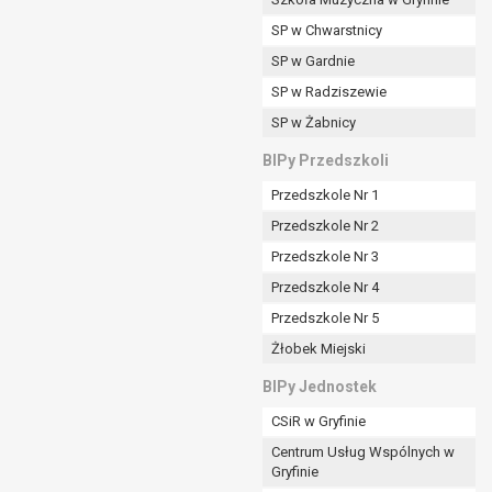
SP w Chwarstnicy
SP w Gardnie
padku gdy:
SP w Radziszewie
SP w Żabnicy
nia danych i nie ma innej podstawy prawnej
BIPy Przedszkoli
Przedszkole Nr 1
Przedszkole Nr 2
Przedszkole Nr 3
wi sprawdzić prawidłowość tych danych,
Przedszkole Nr 4
ądając w zamian ich ograniczenia,
Przedszkole Nr 5
enia, obrony lub dochodzenia roszczeń,
Żłobek Miejski
sadnione podstawy po stronie administratora są
BIPy Jednostek
i:
CSiR w Gryfinie
zgody wyrażonej przez tą osobę,
Centrum Usług Wspólnych w
órego podstawą prawną jest:
Gryfinie