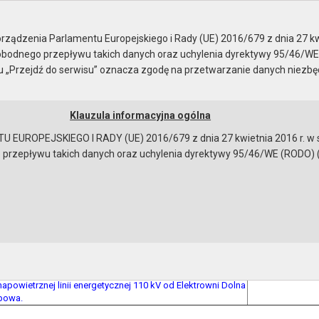
bów geodezyjny..
ządzenia Parlamentu Europejskiego i Rady (UE) 2016/679 z dnia 27 kw
bodnego przepływu takich danych oraz uchylenia dyrektywy 95/46/WE
ku „Przejdź do serwisu” oznacza zgodę na przetwarzanie danych niezb
Klauzula informacyjna ogólna
a
Instrukcja korzystania
Dostępność
EUROPEJSKIEGO I RADY (UE) 2016/679 z dnia 27 kwietnia 2016 r. w s
epływu takich danych oraz uchylenia dyrektywy 95/46/WE (RODO) (Dz.U
ug obrębów geodezyjnych
Numer uchwały
Publ
V/212/03 RADY MIEJSKIEJ W GRYFINIE z dnia 4 grudnia
Dz. Urz. Woj. Zac
awie uchwalenia zmiany w planie ogólnym
2004 r. Nr 1 poz. 
ania przestrzennego miasta i gminy Gryfino obejmującej
napowietrznej linii energetycznej 110 kV od Elektrowni Dolna
bowa.
bowiązującymi przepisami prawa w celu: