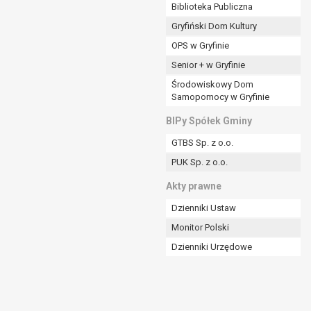
ania władzy publicznej powierzonej
Biblioteka Publiczna
Gryfiński Dom Kultury
stratora lub przez stronę trzecią.
OPS w Gryfinie
rzetwarzać tych danych osobowych, chyba że wykaże
osoby, której dane dotyczą, lub podstaw do
Senior + w Gryfinie
Środowiskowy Dom
Samopomocy w Gryfinie
art. 6 ust. 1 lit a RODO), przysługuje Pani/Panu
BIPy Spółek Gminy
no na podstawie zgody przed jej cofnięciem.
GTBS Sp. z o.o.
nych osobowych przez administratora.
PUK Sp. z o.o.
mogiem ustawowym lub umownym.
Akty prawne
Dzienniki Ustaw
Monitor Polski
Dzienniki Urzędowe