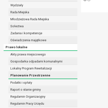
realizacji zadań wynikających z przepisów prawa
Wydziały
szeregu ustaw kompetencyjnych (merytorycznych
Rada Miejska
zawarcia i realizacji umów;
Młodzieżowa Rada Miejska
ochrony żywotnych interesów osoby, której dane d
wykonania zadania realizowanego w interesie p
Sołectwa
w pozostałych przypadkach dane osobowe przetw
Zadania i kompetencje
W związku z przetwarzaniem danych w celu wskazany
Oświadczenia majątkowe
osobowych. Odbiorcami mogą być:
Prawo lokalne
podmioty, które przetwarzają dane osobowe w i
podmioty upoważnione do odbioru danych osob
Akty prawa miejscowego
Pani/Pana dane osobowe będą przetwarzane przez okres
Gospodarka odpadami komunalnymi
przepisy prawa powszechnie obowiązującego.
Lokalny Program Rewitalizacji
W przypadku, gdy dane osobowe przetwarzane są na po
W przypadku, gdy dane osobowe przetwarzane są w celu
Planowanie Przestrzenne
czasie w zakresie wymaganym przez przepisy prawa lu
Podatki i opłaty
rozliczeniu umowy, do czasu wycofania tej zgody.
Raport o stanie gminy
Ponadto w przypadku umów o dofinansowanie dane o
beneficjentem a określoną instytucją, trwałości daneg
Regulamin Organizacyjny
W związku z przetwarzaniem przez administratora da
Regulamin Pracy Urzędu
prawo dostępu do treści danych oraz otrzymywan