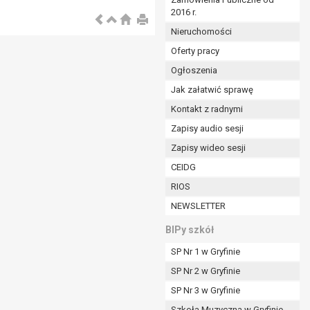
2016 r.
ym (Dz.U. z 2017r., poz. 1875 ze zm.) oraz z
 wobec Gminy;
Nieruchomości
Oferty pracy
Ogłoszenia
ministratorowi;
ie i celu określonym w treści zgody.
Jak załatwić sprawę
m odbiorcom lub kategoriom odbiorców danych
Kontakt z radnymi
Zapisy audio sesji
ia przetwarzania danych osobowych;
Zapisy wideo sesji
e z terminami archiwizacji określonymi przez
CEIDG
RIOS
o czasu wycofania tej zgody.
NEWSLETTER
ezbędny do realizacji zawartej umowy, a po tym
ia zgody na przetwarzanie danych po zakończeniu i
BIPy szkół
SP Nr 1 w Gryfinie
jący z umowy o dofinansowanie zawartej między
SP Nr 2 w Gryfinie
ntrolnych.
SP Nr 3 w Gryfinie
Szkoła Muzyczna w Gryfinie