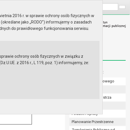
A
Wyszukaj na stronie:
A
A
ietnia 2016 r. w sprawie ochrony osób fizycznych w
 (określane jako „RODO”) informujemy o zasadach
ędnych do prawidłowego funkcjonowania serwisu.
prawie ochrony osób fizycznych w związku z
.UE. z 2016 r., L 119, poz. 1) informujemy, że:
Menu dodatkowe:
Numer konta bankowego
Uchwały Rady
ikacja
Zarządzenia Burmistrza
h. z dnia 5 stycznia
Budżet
4
Podatki i opłaty
Planowanie Przestrzenne
Zamówienia Publiczne od