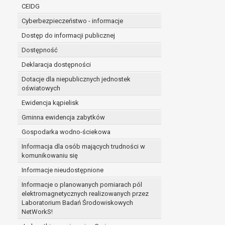
niezbędność przetwarzania do wykonania 
CEIDG
administratorowi bądź
Cyberbezpieczeństwo - informacje
niezbędność przetwarzania do celów wynik
Z przyczyn związanych z Pani/Pana szczególną s
Dostęp do informacji publicznej
on istnienie ważnych prawnie uzasadnionych pod
Dostępność
ustalenia, dochodzenia lub obrony roszczeń.
Deklaracja dostępności
Dotacje dla niepublicznych jednostek
W przypadku gdy przetwarzanie danych osobowych odby
oświatowych
prawo do cofnięcia tej zgody w dowolnym momencie. C
Ewidencja kąpielisk
Przysługuje Pani/Panu prawo wniesienia skargi do o
Gminna ewidencja zabytków
Organem właściwym do wniesienia skargi jest Prezes
W zależności od sfery, w której przetwarzane są da
Gospodarka wodno-ściekowa
Pani/Pana dane nie będą poddawane zautomatyzowane
Informacja dla osób mających trudności w
komunikowaniu się
Informacje nieudostępnione
Informacje o planowanych pomiarach pól
elektromagnetycznych realizowanych przez
Laboratorium Badań Środowiskowych
NetWorkS!