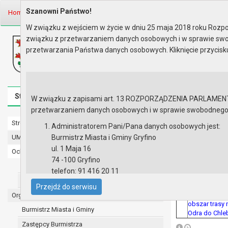
Szanowni Państwo!
Home
Prawo lokalne
Planowanie Przestrzenne
MPZP według obrę
W związku z wejściem w życie w dniu 25 maja 2018 roku Rozpor
związku z przetwarzaniem danych osobowych i w sprawie swo
Biuletyn Informacji Publicznej
przetwarzania Państwa danych osobowych. Kliknięcie przycis
Urząd Miasta i Gminy w Gryfinie
Strona główna
Mapa serwisu
Aktualności
Redakcj
W związku z zapisami art. 13 ROZPORZĄDZENIA PARLAMENTU 
przetwarzaniem danych osobowych i w sprawie swobodnego prz
Strona główna
MPZP wedł
Administratorem Pani/Pana danych osobowych jest:
UMiG - telefony wewnętrzne
Burmistrz Miasta i Gminy Gryfino
Chlebowo
ul. 1 Maja 16
Ochrona danych osobowych
74 -100 Gryfino
Urząd Miasta i Gminy w Gryfinie
Lp
telefon: 91 416 20 11
42.
UCHWAŁA NR X
Straż Miejska
e-mail:
burmistrz@gryfino.pl
2003 r. w spr
Przejdź do serwisu
Dane kontaktowe Inspektora Ochrony Danych:
zagospodarow
Organy
obszar trasy 
telefon: 91 416 20 11
Burmistrz Miasta i Gminy
Odra do Chle
e-mail:
iod@gryfino.pl
Zastępcy Burmistrza
Pani/Pana dane osobowe przetwarzane są zgodnie z o