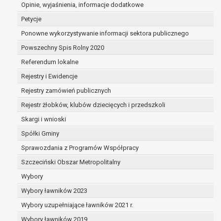
osobą, której dane dotyczą lub na podstawie
Opinie, wyjaśnienia, informacje dodatkowe
tą osobę,
Petycje
przetwarzanie odbywa się w sposób zautom
Ponowne wykorzystywanie informacji sektora publicznego
prawo sprzeciwu wobec przetwarzania danych na p
Powszechny Spis Rolny 2020
wobec przetwarzania danych osobowych, którego p
niezbędność przetwarzania do wykonania za
Referendum lokalne
interesie publicznym lub w ramach sprawowa
Rejestry i Ewidencje
powierzonej administratorowi bądź
Rejestry zamówień publicznych
niezbędność przetwarzania do celów wynikaj
uzasadnionych interesów realizowanych prze
Rejestr żłobków, klubów dziecięcych i przedszkoli
przez stronę trzecią.
Skargi i wnioski
Z przyczyn związanych z Pani/Pana szczególną syt
Spółki Gminy
wniesienia sprzeciwu, administrator nie może już 
osobowych, chyba że wykaże on istnienie ważnych
Sprawozdania z Programów Współpracy
podstaw do przetwarzania, nadrzędnych wobec inte
Szczeciński Obszar Metropolitalny
osoby, której dane dotyczą, lub podstaw do ustaleni
Wybory
obrony roszczeń.
Wybory ławników 2023
W przypadku gdy przetwarzanie danych osobowych odbyw
Wybory uzupełniające ławników 2021 r.
zgody osoby na przetwarzanie danych osobowych (art. 6 ust
Wybory ławników 2019