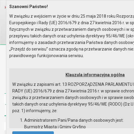
Szanowni Państwo!
Home
Prawo lokalne
Planowanie Przestrzenne
MPZP według obrębów geodezyjny..
W związku z wejściem w życie w dniu 25 maja 2018 roku Rozpor
Europejskiego i Rady (UE) 2016/679 z dnia 27 kwietnia 2016 r. w 
Wyszukaj na stronie:
A
A
A
fizycznych w związku z przetwarzaniem danych osobowych i w 
przepływu takich danych oraz uchylenia dyrektywy 95/46/WE (okr
informujemy o zasadach przetwarzania Państwa danych osobowych
„Przejdź do serwisu” oznacza zgodę na przetwarzanie danych ni
Biuletyn Informacji Publicznej
prawidłowego funkcjonowania serwisu.
Urząd Miasta i Gminy w Gryfinie
Klauzula informacyjna ogólna
W związku z zapisami art. 13 ROZPORZĄDZENIA PARLAMENTU
RADY (UE) 2016/679 z dnia 27 kwietnia 2016 r. w sprawie ochro
związku z przetwarzaniem danych osobowych i w sprawie swo
Strona główna
Mapa serwisu
Aktualności
takich danych oraz uchylenia dyrektywy 95/46/WE (RODO) (Dz.U.UE
Redakcja
Instrukcja korzystania
Dostępność
poz. 1) informujemy, że:
Administratorem Pani/Pana danych osobowych jest:
Strona główna
Burmistrz Miasta i Gminy Gryfino
ul. 1 Maja 16