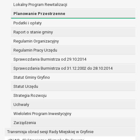
treści zgody.
Lokalny Program Rewitalizacji
W związku z przetwarzaniem danych w celu wskazanym w
Planowanie Przestrzenne
mogą być udostępniane innym upoważnionym odbiorcom 
Podatki i opłaty
odbiorców danych osobowych. Odbiorcami mogą być:
podmioty, które przetwarzają dane osobowe w imie
Raport o stanie gminy
podstawie zawartej z nim umowy powierzenia prz
Regulamin Organizacyjny
osobowych;
Regulamin Pracy Urzędu
podmioty upoważnione do odbioru danych osobowy
odpowiednich przepisów prawa.
Sprawozdania Burmistrza od 29.10.2014
Pani/Pana dane osobowe będą przetwarzane przez okres n
Sprawozdania Burmistrza od 31.12.2002 do 28.10.2014
celu dla jakiego zostały zebrane oraz zgodnie z terminami
Statut Gminy Gryfino
określonymi przez przepisy prawa powszechnie obowiązu
W przypadku, gdy dane osobowe przetwarzane są na pods
Statut Urzędu
której dane dotyczą przetwarzanie odbywa się do czasu w
Strategia Rozwoju
W przypadku, gdy dane osobowe przetwarzane są w celu za
Uchwały
umowy przetwarzanie odbywa się przez okres niezbędny do
umowy, a po tym czasie w zakresie wymaganym przez prz
Wieloletni Program Inwestycyjny
zabezpieczenia ewentualnych roszczeń, a w przypadku w
Zarządzenia
przetwarzanie danych po zakończeniu i rozliczeniu umow
Transmisja obrad sesji Rady Miejskiej w Gryfinie
tej zgody.