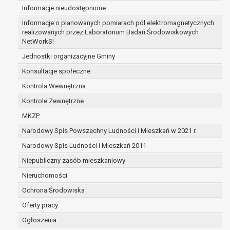
Informacje nieudostępnione
dane osobowe przetwarzane są niezgodnie 
dane osobowe muszą być usunięte w celu wyw
Informacje o planowanych pomiarach pól elektromagnetycznych
obowiązku wynikającego z przepisów prawa;
realizowanych przez Laboratorium Badań Środowiskowych
NetWorkS!
prawo do żądania ograniczenia przetwarzania dan
podstawie art. 18 RODO, w przypadku gdy:
Jednostki organizacyjne Gminy
osoba, której dane dotyczą kwestionuje pra
Konsultacje społeczne
osobowych – na okres pozwalający administr
Kontrola Wewnętrzna
prawidłowość tych danych,
przetwarzanie danych jest niezgodne z prawe
Kontrole Zewnętrzne
dane dotyczą, sprzeciwia się usunięciu danyc
MKZP
ograniczenia,
Narodowy Spis Powszechny Ludności i Mieszkań w 2021 r.
administrator nie potrzebuje już danych dla s
której dane dotyczą, potrzebuje ich do ustalen
Narodowy Spis Ludności i Mieszkań 2011
dochodzenia roszczeń,
Niepubliczny zasób mieszkaniowy
osoba, której dane dotyczą, wniosła sprzeci
Nieruchomości
danych - do czasu ustalenia czy prawnie uz
stronie administratora są nadrzędne wobec 
Ochrona Środowiska
prawo do przenoszenia danych na podstawie art. 2
Oferty pracy
gdy łącznie spełnione są następujące przesłanki:
Ogłoszenia
przetwarzanie danych odbywa się na podsta