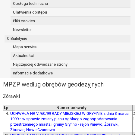
Obsługa techniczna
Ułatwienia dostępu
Pliki cookies
Newsletter
O Biuletynie
Mapa serwisu
Aktualności
Najczęściej odwiedzane strony
Informacje dodatkowe
MPZP według obrębów geodezyjnych
Żórawki
Lp.
Numer uchwały
4.
UCHWAŁA NR VI/60/99 RADY MIEJSKIEJ W GRYFINIE z dnia 3 marca
D
1999 r. w sprawie zmiany planu ogólnego zagospodarowania
1
przestrzennego miasta i gminy Gryfino - rejon Pniewo, Żórawki,
Żórawie, Nowe Czarnowo.