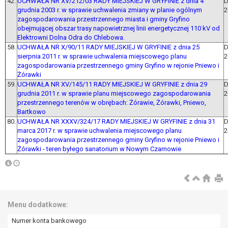
42.
UCHWAŁA NR XV/212/03 RADY MIEJSKIEJ W GRYFINIE z dnia 4
D
grudnia 2003 r. w sprawie uchwalenia zmiany w planie ogólnym
2
zagospodarowania przestrzennego miasta i gminy Gryfino
obejmującej obszar trasy napowietrznej linii energetycznej 110 kV od
Elektrowni Dolna Odra do Chlebowa.
58.
UCHWAŁA NR X/90/11 RADY MIEJSKIEJ W GRYFINIE z dnia 25
D
sierpnia 2011 r. w sprawie uchwalenia miejscowego planu
2
zagospodarowania przestrzennego gminy Gryfino w rejonie Pniewo i
Żórawki
59.
UCHWAŁA NR XV/145/11 RADY MIEJSKIEJ W GRYFINIE z dnia 29
D
grudnia 2011 r. w sprawie planu miejscowego zagospodarowania
2
przestrzennego terenów w obrębach: Żórawie, Żórawki, Pniewo,
Bartkowo
80.
UCHWAŁA NR XXXV/324/17 RADY MIEJSKIEJ W GRYFINIE z dnia 31
D
marca 2017 r. w sprawie uchwalenia miejscowego planu
2
zagospodarowania przestrzennego gminy Gryfino w rejonie Pniewo i
Żórawki - teren byłego sanatorium w Nowym Czarnowie
Menu dodatkowe:
Numer konta bankowego