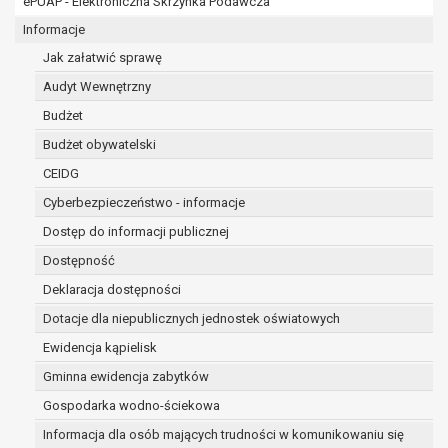
ePUAP - Elektroniczna Skrzynka Podawcza
Ponadto w przypadku umów o dofinansowanie dane oso
pozyskania przechowywane są przez okres wynikający z
Informacje
dofinansowanie zawartej między beneficjentem a określoną
Jak załatwić sprawę
danego projektu i konieczności zachowania dokumentacji 
Audyt Wewnętrzny
kontrolnych.
W związku z przetwarzaniem przez administratora dany
Budżet
przysługuje Pani/Panu:
Budżet obywatelski
prawo dostępu do treści danych oraz otrzymywania 
CEIDG
art. 15 RODO;
prawo do żądania sprostowania danych na podstawi
Cyberbezpieczeństwo - informacje
w przypadku gdy:
Dostęp do informacji publicznej
dane są nieprawidłowe lub niekompletne;
Dostępność
prawo do żądania usunięcia danych osobowych (tzw
zapomnianym) na podstawie art. 17 RODO, w przyp
Deklaracja dostępności
dane nie są już niezbędne do celów, dla który
Dotacje dla niepublicznych jednostek oświatowych
inny sposób przetwarzane,
Ewidencja kąpielisk
osoba, której dane dotyczą, wniosła sprzeci
Gminna ewidencja zabytków
danych osobowych,
osoba, której dane dotyczą wycofała zgodę 
Gospodarka wodno-ściekowa
danych osobowych, która jest podstawą przet
Informacja dla osób mających trudności w komunikowaniu się
ma innej podstawy prawnej przetwarzania da