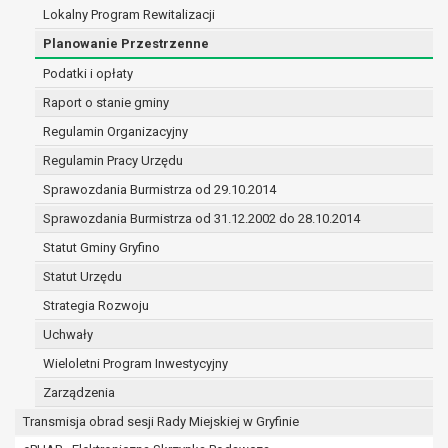
treści zgody.
Lokalny Program Rewitalizacji
W związku z przetwarzaniem danych w celu wskazanym w
Planowanie Przestrzenne
mogą być udostępniane innym upoważnionym odbiorcom 
Podatki i opłaty
odbiorców danych osobowych. Odbiorcami mogą być:
podmioty, które przetwarzają dane osobowe w imie
Raport o stanie gminy
podstawie zawartej z nim umowy powierzenia prz
Regulamin Organizacyjny
osobowych;
Regulamin Pracy Urzędu
podmioty upoważnione do odbioru danych osobowy
odpowiednich przepisów prawa.
Sprawozdania Burmistrza od 29.10.2014
Pani/Pana dane osobowe będą przetwarzane przez okres
Sprawozdania Burmistrza od 31.12.2002 do 28.10.2014
realizacji celu dla jakiego zostały zebrane oraz zgodnie z 
Statut Gminy Gryfino
określonymi przez przepisy prawa powszechnie obowiązu
W przypadku, gdy dane osobowe przetwarzane są na pods
Statut Urzędu
której dane dotyczą przetwarzanie odbywa się do czasu w
Strategia Rozwoju
W przypadku, gdy dane osobowe przetwarzane są w celu za
Uchwały
umowy przetwarzanie odbywa się przez okres niezbędny do
umowy, a po tym czasie w zakresie wymaganym przez prz
Wieloletni Program Inwestycyjny
zabezpieczenia ewentualnych roszczeń, a w przypadku w
Zarządzenia
przetwarzanie danych po zakończeniu i rozliczeniu umow
Transmisja obrad sesji Rady Miejskiej w Gryfinie
tej zgody.