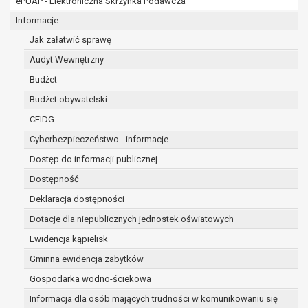
ePUAP - Elektroniczna Skrzynka Podawcza
Ponadto w przypadku umów o dofinansowanie dane oso
pozyskania przechowywane są przez okres wynikający z
Informacje
dofinansowanie zawartej między beneficjentem a określoną
Jak załatwić sprawę
danego projektu i konieczności zachowania dokumentacji 
Audyt Wewnętrzny
kontrolnych.
W związku z przetwarzaniem przez administratora dany
Budżet
przysługuje Pani/Panu:
Budżet obywatelski
prawo dostępu do treści danych oraz otrzymywania 
CEIDG
art. 15 RODO;
prawo do żądania sprostowania danych na podstawi
Cyberbezpieczeństwo - informacje
w przypadku gdy:
Dostęp do informacji publicznej
dane są nieprawidłowe lub niekompletne;
Dostępność
prawo do żądania usunięcia danych osobowych (tzw
zapomnianym) na podstawie art. 17 RODO, w przyp
Deklaracja dostępności
dane nie są już niezbędne do celów, dla który
Dotacje dla niepublicznych jednostek oświatowych
inny sposób przetwarzane,
Ewidencja kąpielisk
osoba, której dane dotyczą, wniosła sprzeci
Gminna ewidencja zabytków
danych osobowych,
osoba, której dane dotyczą wycofała zgodę 
Gospodarka wodno-ściekowa
danych osobowych, która jest podstawą przet
Informacja dla osób mających trudności w komunikowaniu się
ma innej podstawy prawnej przetwarzania da