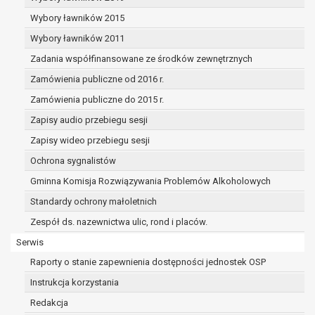
przysługuje Pani/Panu prawo do cofnięcia tej zgody w 
Wybory ławników 2015
Cofnięcie to nie ma wpływu na zgodność przetwarzania, 
Wybory ławników 2011
podstawie zgody przed jej cofnięciem.
Przysługuje Pani/Panu prawo wniesienia skargi do organ
Zadania współfinansowane ze środków zewnętrznych
niezgodne z prawem przetwarzanie Pani/Pana danych o
Zamówienia publiczne od 2016 r.
administratora.
Zamówienia publiczne do 2015 r.
Organem właściwym do wniesienia skargi jest Prezes Ur
Osobowych.
Zapisy audio przebiegu sesji
W zależności od sfery, w której przetwarzane są dane os
Zapisy wideo przebiegu sesji
osobowych jest dobrowolne albo jest wymogiem ustaw
Ochrona sygnalistów
Pani/Pana dane nie będą poddawane zautomatyzowane
decyzji, w tym również profilowaniu.
Gminna Komisja Rozwiązywania Problemów Alkoholowych
Standardy ochrony małoletnich
Zespół ds. nazewnictwa ulic, rond i placów.
Serwis
Raporty o stanie zapewnienia dostępności jednostek OSP
Instrukcja korzystania
Redakcja