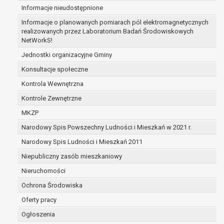
Informacje nieudostępnione
dane osobowe przetwarzane są niezgodnie 
dane osobowe muszą być usunięte w celu wyw
Informacje o planowanych pomiarach pól elektromagnetycznych
obowiązku wynikającego z przepisów prawa;
realizowanych przez Laboratorium Badań Środowiskowych
NetWorkS!
prawo do żądania ograniczenia przetwarzania dan
podstawie art. 18 RODO, w przypadku gdy:
Jednostki organizacyjne Gminy
osoba, której dane dotyczą kwestionuje pra
Konsultacje społeczne
osobowych – na okres pozwalający administr
Kontrola Wewnętrzna
prawidłowość tych danych,
przetwarzanie danych jest niezgodne z prawe
Kontrole Zewnętrzne
dane dotyczą, sprzeciwia się usunięciu danyc
MKZP
ograniczenia,
Narodowy Spis Powszechny Ludności i Mieszkań w 2021 r.
administrator nie potrzebuje już danych dla s
której dane dotyczą, potrzebuje ich do ustalen
Narodowy Spis Ludności i Mieszkań 2011
dochodzenia roszczeń,
Niepubliczny zasób mieszkaniowy
osoba, której dane dotyczą, wniosła sprzeci
Nieruchomości
danych - do czasu ustalenia czy prawnie uz
stronie administratora są nadrzędne wobec 
Ochrona Środowiska
prawo do przenoszenia danych na podstawie art. 2
Oferty pracy
gdy łącznie spełnione są następujące przesłanki:
Ogłoszenia
przetwarzanie danych odbywa się na podsta