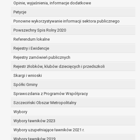
osobą, której dane dotyczą lub na podstawie
Opinie, wyjaśnienia, informacje dodatkowe
tą osobę,
Petycje
przetwarzanie odbywa się w sposób zautom
Ponowne wykorzystywanie informacji sektora publicznego
prawo sprzeciwu wobec przetwarzania danych na p
Powszechny Spis Rolny 2020
wobec przetwarzania danych osobowych, którego p
niezbędność przetwarzania do wykonania za
Referendum lokalne
w interesie publicznym lub w ramach spraw
Rejestry i Ewidencje
publicznej powierzonej administratorowi bąd
Rejestry zamówień publicznych
niezbędność przetwarzania do celów wynikaj
uzasadnionych interesów realizowanych prze
Rejestr żłobków, klubów dziecięcych i przedszkoli
przez stronę trzecią.
Skargi i wnioski
Z przyczyn związanych z Pani/Pana szczególną syt
Spółki Gminy
wniesienia sprzeciwu, administrator nie może już 
osobowych, chyba że wykaże on istnienie ważnych
Sprawozdania z Programów Współpracy
podstaw do przetwarzania, nadrzędnych wobec inte
Szczeciński Obszar Metropolitalny
osoby, której dane dotyczą, lub podstaw do ustaleni
Wybory
obrony roszczeń.
Wybory ławników 2023
W przypadku gdy przetwarzanie danych osobowych odbyw
Wybory uzupełniające ławników 2021 r.
zgody osoby na przetwarzanie danych osobowych (art. 6 ust
Wybory ławników 2019