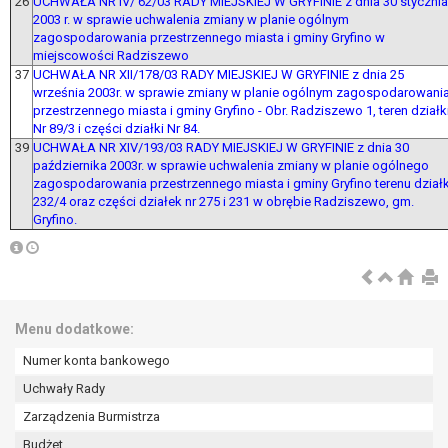
26
UCHWAŁA NR IV/ 62/03 RADY MIEJSKIEJ W GRYFINIE z dnia 30 stycznia
2003 r. w sprawie uchwalenia zmiany w planie ogólnym
zagospodarowania przestrzennego miasta i gminy Gryfino w
miejscowości Radziszewo
37
UCHWAŁA NR XII/178/03 RADY MIEJSKIEJ W GRYFINIE z dnia 25
września 2003r. w sprawie zmiany w planie ogólnym zagospodarowani
przestrzennego miasta i gminy Gryfino - Obr. Radziszewo 1, teren działk
Nr 89/3 i części działki Nr 84.
39
UCHWAŁA NR XIV/193/03 RADY MIEJSKIEJ W GRYFINIE z dnia 30
października 2003r. w sprawie uchwalenia zmiany w planie ogólnego
zagospodarowania przestrzennego miasta i gminy Gryfino terenu działk
232/4 oraz części działek nr 275 i 231 w obrębie Radziszewo, gm.
Gryfino.
Menu dodatkowe:
Numer konta bankowego
Uchwały Rady
Zarządzenia Burmistrza
Budżet