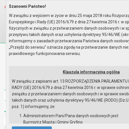
Szanowni Państwo!
Home
Prawo lokalne
Planowanie Przestrzenne
MPZP według obrębów geodezyjny..
W związku z wejściem w życie w dniu 25 maja 2018 roku Rozpor
Europejskiego i Rady (UE) 2016/679 z dnia 27 kwietnia 2016 r. w 
Wyszukaj na stronie:
A
A
A
fizycznych w związku z przetwarzaniem danych osobowych i w 
przepływu takich danych oraz uchylenia dyrektywy 95/46/WE (okr
informujemy o zasadach przetwarzania Państwa danych osobowych
„Przejdź do serwisu” oznacza zgodę na przetwarzanie danych ni
Biuletyn Informacji Publicznej
prawidłowego funkcjonowania serwisu.
Urząd Miasta i Gminy w Gryfinie
Klauzula informacyjna ogólna
W związku z zapisami art. 13 ROZPORZĄDZENIA PARLAMENTU
RADY (UE) 2016/679 z dnia 27 kwietnia 2016 r. w sprawie ochro
związku z przetwarzaniem danych osobowych i w sprawie swo
Strona główna
Mapa serwisu
Aktualności
takich danych oraz uchylenia dyrektywy 95/46/WE (RODO) (Dz.U.UE
Redakcja
Instrukcja korzystania
Dostępność
poz. 1) informujemy, że:
Administratorem Pani/Pana danych osobowych jest:
Strona główna
Burmistrz Miasta i Gminy Gryfino
ul. 1 Maja 16