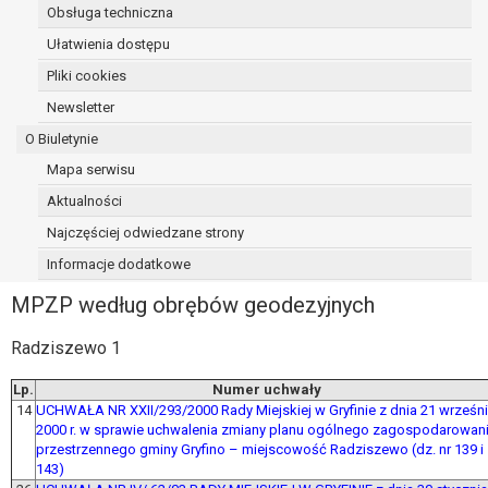
Obsługa techniczna
Ułatwienia dostępu
Pliki cookies
Newsletter
O Biuletynie
Mapa serwisu
Aktualności
Najczęściej odwiedzane strony
Informacje dodatkowe
MPZP według obrębów geodezyjnych
Radziszewo 1
Lp.
Numer uchwały
14
UCHWAŁA NR XXII/293/2000 Rady Miejskiej w Gryfinie z dnia 21 wrześn
2000 r. w sprawie uchwalenia zmiany planu ogólnego zagospodarowan
przestrzennego gminy Gryfino – miejscowość Radziszewo (dz. nr 139 i
143)