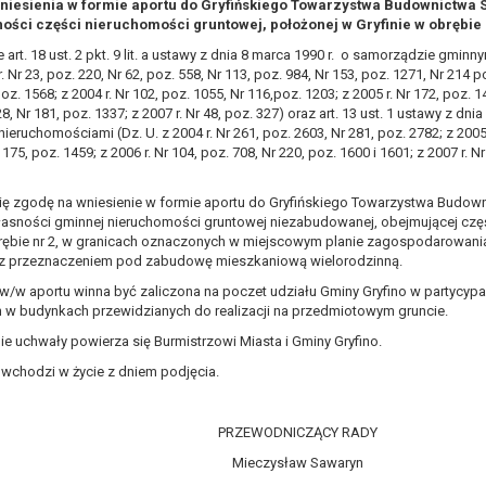
niesienia w formie aportu do Gryfińskiego Towarzystwa Budownictwa S
, a w szczególności ustawy z dnia 8 marca 1990 r. o samorządzie gminn
ości części nieruchomości gruntowej, położonej w Gryfinie w obrębie 
), a także obowiązków i zadań zleconych przez instytucje nadrzędne
art. 18 ust. 2 pkt. 9 lit. a ustawy z dnia 8 marca 1990 r. o samorządzie gminnym
. Nr 23, poz. 220, Nr 62, poz. 558, Nr 113, poz. 984, Nr 153, poz. 1271, Nr 214 p
otyczą, lub innej osoby fizycznej;
oz. 1568; z 2004 r. Nr 102, poz. 1055, Nr 116,poz. 1203; z 2005 r. Nr 172, poz. 1
8, Nr 181, poz. 1337; z 2007 r. Nr 48, poz. 327) oraz art. 13 ust. 1 ustawy z dnia
ublicznym lub w ramach sprawowania władzy publicznej powierzonej ad
eruchomościami (Dz. U. z 2004 r. Nr 261, poz. 2603, Nr 281, poz. 2782; z 2005 r
arzane są wyłącznie na podstawie wcześniej udzielonej zgody w zakres
175, poz. 1459; z 2006 r. Nr 104, poz. 708, Nr 220, poz. 1600 i 1601; z 2007 r. N
m w pkt. 3, dane osobowe mogą być udostępniane innym upoważniony
się zgodę na wniesienie w formie aportu do Gryfińskiego Towarzystwa Budo
mieniu administratora na podstawie zawartej z nim umowy powierzen
łasności gminnej nieruchomości gruntowej niezabudowanej, obejmującej częś
owych na podstawie odpowiednich przepisów prawa.
brębie nr 2, w granicach oznaczonych w miejscowym planie zagospodarowan
 niezbędny do realizacji celu dla jakiego zostały zebrane oraz zgodni
 z przeznaczeniem pod zabudowę mieszkaniową wielorodzinną.
 w/w aportu winna być zaliczona na poczet udziału Gminy Gryfino w partycypa
dstawie zgody osoby, której dane dotyczą przetwarzanie odbywa się d
 w budynkach przewidzianych do realizacji na przedmiotowym gruncie.
 zawarcia i realizacji umowy przetwarzanie odbywa się przez okres ni
ie uchwały powierza się Burmistrzowi Miasta i Gminy Gryfino.
b dla zabezpieczenia ewentualnych roszczeń, a w przypadku wyrażen
 wchodzi w życie z dniem podjęcia.
sobowe od momentu pozyskania przechowywane są przez okres wynika
o projektu i konieczności zachowania dokumentacji projektu do celów ko
PRZEWODNICZĄCY RADY
nych osobowych przysługuje Pani/Panu:
Mieczysław Sawaryn
ia ich kopii na podstawie art. 15 RODO;