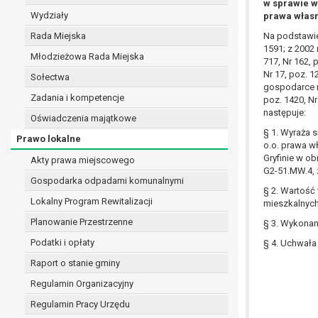
w sprawie w
realizacji zadań wynikających z przepisów prawa
Wydziały
prawa własn
szeregu ustaw kompetencyjnych (merytorycznych
Rada Miejska
Na podstawie 
zawarcia i realizacji umów;
1591; z 2002 r
Młodzieżowa Rada Miejska
ochrony żywotnych interesów osoby, której dane d
717, Nr 162, p
Nr 17, poz. 12
wykonania zadania realizowanego w interesie p
Sołectwa
gospodarce ni
w pozostałych przypadkach dane osobowe przetw
Zadania i kompetencje
poz. 1420, Nr 
W związku z przetwarzaniem danych w celu wskazany
następuje:
Oświadczenia majątkowe
osobowych. Odbiorcami mogą być:
§ 1. Wyraża 
Prawo lokalne
podmioty, które przetwarzają dane osobowe w i
o.o. prawa w
podmioty upoważnione do odbioru danych osob
Gryfinie w o
Akty prawa miejscowego
Pani/Pana dane osobowe będą przetwarzane przez okres
G2-51.MW.4,
Gospodarka odpadami komunalnymi
przepisy prawa powszechnie obowiązującego.
§ 2. Wartość
Lokalny Program Rewitalizacji
W przypadku, gdy dane osobowe przetwarzane są na po
mieszkalnych
W przypadku, gdy dane osobowe przetwarzane są w celu
Planowanie Przestrzenne
§ 3. Wykonan
czasie w zakresie wymaganym przez przepisy prawa lu
Podatki i opłaty
§ 4. Uchwała
rozliczeniu umowy, do czasu wycofania tej zgody.
Raport o stanie gminy
Ponadto w przypadku umów o dofinansowanie dane o
beneficjentem a określoną instytucją, trwałości daneg
Regulamin Organizacyjny
W związku z przetwarzaniem przez administratora da
Regulamin Pracy Urzędu
prawo dostępu do treści danych oraz otrzymywan