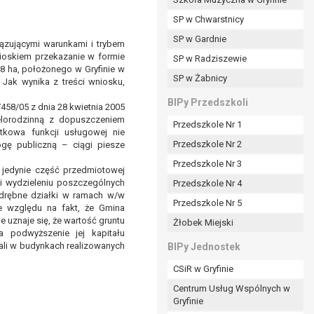
SP w Chwarstnicy
SP w Gardnie
ązującymi warunkami i trybem
padku gdy:
ioskiem przekazanie w formie
SP w Radziszewie
8 ha, położonego w Gryfinie w
SP w Żabnicy
Jak wynika z treści wniosku,
nia danych i nie ma innej podstawy prawnej
BIPy Przedszkoli
8/05 z dnia 28 kwietnia 2005
elorodzinną z dopuszczeniem
Przedszkole Nr 1
ytkowa funkcji usługowej nie
Przedszkole Nr 2
ogę publiczną – ciągi piesze
Przedszkole Nr 3
jedynie część przedmiotowej
wi sprawdzić prawidłowość tych danych,
i wydzieleniu poszczególnych
Przedszkole Nr 4
ądając w zamian ich ograniczenia,
odrębne działki w ramach w/w
Przedszkole Nr 5
e względu na fakt, że Gmina
enia, obrony lub dochodzenia roszczeń,
 uznaje się, że wartość gruntu
Żłobek Miejski
sadnione podstawy po stronie administratora są
 podwyższenie jej kapitału
ali w budynkach realizowanych
BIPy Jednostek
i:
CSiR w Gryfinie
zgody wyrażonej przez tą osobę,
Centrum Usług Wspólnych w
órego podstawą prawną jest:
Gryfinie