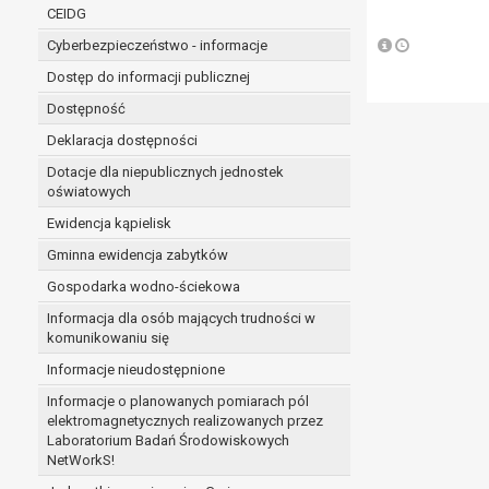
niezbędność przetwarzania do wykonania 
CEIDG
administratorowi bądź
Cyberbezpieczeństwo - informacje
niezbędność przetwarzania do celów wynik
Z przyczyn związanych z Pani/Pana szczególną s
Dostęp do informacji publicznej
on istnienie ważnych prawnie uzasadnionych pod
Dostępność
ustalenia, dochodzenia lub obrony roszczeń.
Deklaracja dostępności
Dotacje dla niepublicznych jednostek
W przypadku gdy przetwarzanie danych osobowych odby
oświatowych
prawo do cofnięcia tej zgody w dowolnym momencie. C
Ewidencja kąpielisk
Przysługuje Pani/Panu prawo wniesienia skargi do o
Gminna ewidencja zabytków
Organem właściwym do wniesienia skargi jest Prezes
W zależności od sfery, w której przetwarzane są da
Gospodarka wodno-ściekowa
Pani/Pana dane nie będą poddawane zautomatyzowane
Informacja dla osób mających trudności w
komunikowaniu się
Informacje nieudostępnione
Informacje o planowanych pomiarach pól
elektromagnetycznych realizowanych przez
Laboratorium Badań Środowiskowych
NetWorkS!