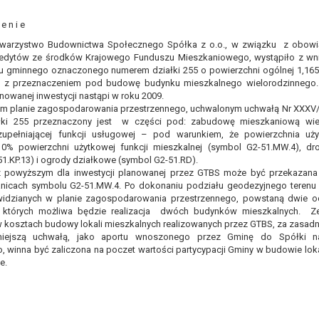
awie art. 16 RODO,
 e n i e
Towarzystwo Budownictwa Społecznego Spółka z o.o., w związku z obowi
tzw. prawo do bycia zapomnianym) na podstawie art. 17 RODO, w przy
kredytów ze środków Krajowego Funduszu Mieszkaniowego, wystąpiło z wn
tu gminnego oznaczonego numerem działki 255 o powierzchni ogólnej 1,165
tórych były zebrane lub w inny sposób przetwarzane,
2, z przeznaczeniem pod budowę budynku mieszkalnego wielorodzinnego. 
zeciw wobec przetwarzania danych osobowych,
anowanej inwestycji nastąpi w roku 2009.
ę na przetwarzanie danych osobowych, która jest podstawą przetwarza
 planie zagospodarowania przestrzennego, uchwalonym uchwałą Nr XXXV/45
iałki 255 przeznaczony jest w części pod: zabudowę mieszkaniową wi
ie z prawem,
 uzupełniającej funkcji usługowej – pod warunkiem, że powierzchnia uż
10% powierzchni użytkowej funkcji mieszkalnej (symbol G2-51.MW.4), dr
wywiązania się z obowiązku wynikającego z przepisów prawa;
51.KP.13) i ogrody działkowe (symbol G2-51.RD).
anych osobowych na podstawie art. 18 RODO, w przypadku gdy:
 powyższym dla inwestycji planowanej przez GTBS może być przekazana 
prawidłowość danych osobowych – na okres pozwalający administratoro
anicach symbolu G2-51.MW.4. Po dokonaniu podziału geodezyjnego terenu 
wem, a osoba, której dane dotyczą, sprzeciwia się usunięciu danych, ż
ewidzianych w planie zagospodarowania przestrzennego, powstaną dwie 
 których możliwa będzie realizacja dwóch budynków mieszkalnych. Z
a swoich celów, ale osoba, której dane dotyczą, potrzebuje ich do ustal
w kosztach budowy lokali mieszkalnych realizowanych przez GTBS, za zasadne
eciw wobec przetwarzania danych - do czasu ustalenia czy prawnie uza
niejszą uchwałą, jako aportu wnoszonego przez Gminę do Spółki na
 winna być zaliczona na poczet wartości partycypacji Gminy w budowie lok
 20 RODO, w przypadku gdy łącznie spełnione są następujące przesłank
e.
tawie umowy zawartej z osobą, której dane dotyczą lub na podstawie 
tomatyzowany;
a podstawie art. 21 RODO, wobec przetwarzania danych osobowych, kt