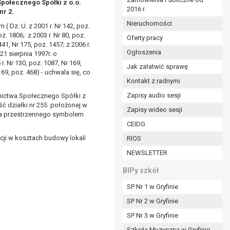
połecznego Spółki z o.o.
2016 r.
ym (Dz.U. z 2017r., poz. 1875 ze zm.) oraz z
nr 2.
 wobec Gminy;
Nieruchomości
 ( Dz. U. z 2001 r. Nr 142, poz.
oz. 1806; z 2003 r. Nr 80, poz.
Oferty pracy
441, Nr 175, poz. 1457; z 2006 r.
Ogłoszenia
 21 sierpnia 1997r. o
ministratorowi;
. Nr 130, poz. 1087, Nr 169,
ie i celu określonym w treści zgody.
Jak załatwić sprawę
r 69, poz. 468) - uchwala się, co
m odbiorcom lub kategoriom odbiorców danych
Kontakt z radnymi
Zapisy audio sesji
wnictwa Społecznego Spółki z
ia przetwarzania danych osobowych;
ć działki nr 255 położonej w
Zapisy wideo sesji
ia przestrzennego symbolem
e z terminami archiwizacji określonymi przez
CEIDG
cji w kosztach budowy lokali
RIOS
o czasu wycofania tej zgody.
NEWSLETTER
ezbędny do realizacji zawartej umowy, a po tym
ia zgody na przetwarzanie danych po zakończeniu i
BIPy szkół
SP Nr 1 w Gryfinie
jący z umowy o dofinansowanie zawartej między
SP Nr 2 w Gryfinie
ntrolnych.
SP Nr 3 w Gryfinie
Szkoła Muzyczna w Gryfinie