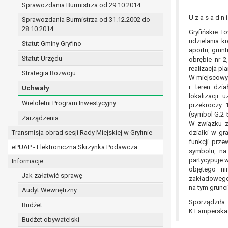
Sprawozdania Burmistrza od 29.10.2014
prawo do żądania sprostowania danych na podst
w przypadku gdy:
U z a s a d n i
Sprawozdania Burmistrza od 31.12.2002 do
dane są nieprawidłowe lub niekompletne;
28.10.2014
Gryfińskie 
prawo do żądania usunięcia danych osobowych (
udzielania 
Statut Gminy Gryfino
aportu, grun
dane nie są już niezbędne do celów, dla k
Statut Urzędu
obrębie nr 
osoba, której dane dotyczą, wniosła spr
realizacja pl
Strategia Rozwoju
osoba, której dane dotyczą wycofała zgod
W miejscowym
przetwarzania danych,
r. teren dz
Uchwały
dane osobowe przetwarzane są niezgodn
lokalizacji
Wieloletni Program Inwestycyjny
przekroczy 
dane osobowe muszą być usunięte w celu 
(symbol G.2-
Zarządzenia
prawo do żądania ograniczenia przetwarzania d
W związku z
osoba, której dane dotyczą kwestionuje 
Transmisja obrad sesji Rady Miejskiej w Gryfinie
działki w gr
przetwarzanie danych jest niezgodne z pra
funkcji prz
ePUAP - Elektroniczna Skrzynka Podawcza
symbolu, na
administrator nie potrzebuje już danych dl
partycypuje 
Informacje
osoba, której dane dotyczą, wniosła sprz
objętego ni
nadrzędne wobec podstawy sprzeciwu;
Jak załatwić sprawę
zakładowego,
prawo do przenoszenia danych na podstawie art.
na tym grunci
Audyt Wewnętrzny
przetwarzanie danych odbywa się na pods
Sporządziła:
Budżet
przetwarzanie odbywa się w sposób zau
K.Lamperska
prawo sprzeciwu wobec przetwarzania danych n
Budżet obywatelski