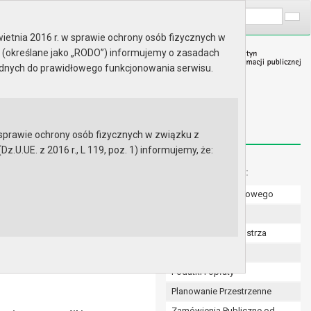
A
Wyszukaj na stronie:
A
A
ietnia 2016 r. w sprawie ochrony osób fizycznych w
 (określane jako „RODO”) informujemy o zasadach
ędnych do prawidłowego funkcjonowania serwisu.
prawie ochrony osób fizycznych w związku z
.UE. z 2016 r., L 119, poz. 1) informujemy, że:
Menu dodatkowe:
Numer konta bankowego
2007 r. w sprawie wniesienia
i z o.o. prawa własności
Uchwały Rady
Zarządzenia Burmistrza
Budżet
Podatki i opłaty
Planowanie Przestrzenne
Zamówienia Publiczne od