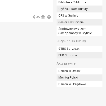
ania władzy publicznej powierzonej
Biblioteka Publiczna
Gryfiński Dom Kultury
stratora lub przez stronę trzecią.
OPS w Gryfinie
rzetwarzać tych danych osobowych, chyba że wykaże
osoby, której dane dotyczą, lub podstaw do
Senior + w Gryfinie
Środowiskowy Dom
Samopomocy w Gryfinie
art. 6 ust. 1 lit a RODO), przysługuje Pani/Panu
BIPy Spółek Gminy
no na podstawie zgody przed jej cofnięciem.
GTBS Sp. z o.o.
nych osobowych przez administratora.
PUK Sp. z o.o.
mogiem ustawowym lub umownym.
Akty prawne
Dzienniki Ustaw
Monitor Polski
Dzienniki Urzędowe