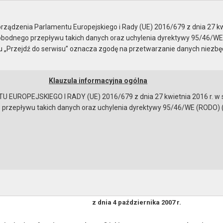
sja nr XIV
ządzenia Parlamentu Europejskiego i Rady (UE) 2016/679 z dnia 27 kw
bodnego przepływu takich danych oraz uchylenia dyrektywy 95/46/WE
ku „Przejdź do serwisu” oznacza zgodę na przetwarzanie danych niezb
Klauzula informacyjna ogólna
a
Instrukcja korzystania
Dostępność
EUROPEJSKIEGO I RADY (UE) 2016/679 z dnia 27 kwietnia 2016 r. w s
epływu takich danych oraz uchylenia dyrektywy 95/46/WE (RODO) (Dz.U
V
V/122/07 RADY MIEJSKIEJ W GRYFINIE z dnia 4 października 
tu do Gryfińskiego Towarzystwa Budownictwa Społecznego Spółk
omości gruntowej, położonej w Gryfinie w obrębie nr 2.
UCHWAŁA NR XIV/122/07
RADY MIEJSKIEJ W GRYFINIE
z dnia 4 października 2007 r.
bowiązującymi przepisami prawa w celu: