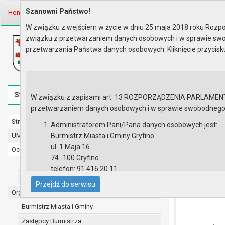
Szanowni Państwo!
Home
Prawo lokalne
Uchwały
Uchwały podjęte w roku 2007
Se
W związku z wejściem w życie w dniu 25 maja 2018 roku Rozpor
związku z przetwarzaniem danych osobowych i w sprawie swo
Biuletyn Informacji Publicznej
przetwarzania Państwa danych osobowych. Kliknięcie przycis
Urząd Miasta i Gminy w Gryfinie
Strona główna
Mapa serwisu
Aktualności
Redakcj
W związku z zapisami art. 13 ROZPORZĄDZENIA PARLAMENTU 
przetwarzaniem danych osobowych i w sprawie swobodnego prz
Strona główna
Sesja nr XI
Administratorem Pani/Pana danych osobowych jest:
UMiG - telefony wewnętrzne
Burmistrz Miasta i Gminy Gryfino
UCHWAŁA NR XI
ul. 1 Maja 16
Ochrona danych osobowych
w formie apor
74 -100 Gryfino
części nieruch
Urząd Miasta i Gminy w Gryfinie
telefon: 91 416 20 11
Straż Miejska
e-mail:
burmistrz@gryfino.pl
Przejdź do serwisu
Dane kontaktowe Inspektora Ochrony Danych:
Organy
telefon: 91 416 20 11
Burmistrz Miasta i Gminy
e-mail:
iod@gryfino.pl
Zastępcy Burmistrza
Pani/Pana dane osobowe przetwarzane są zgodnie z o