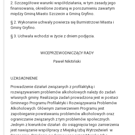
W przypadku gdy przetwarzanie danych
2. Szczegółowe warunki współdziałania, w tym zasady jego
finansowania, określone zostaną w porozumieniu zawartym
osobowych odbywa się na podstawie zgody osoby
między Gminą Miasto Szczecin a Gminą Gryfino.
na przetwarzanie danych osobowych (art. 6 ust. 1
§ 2. Wykonanie uchwały powierza się Burmistrzowi Miasta i
lit a RODO), przysługuje Pani/Panu prawo do
Gminy Gryfino.
cofnięcia tej zgody w dowolnym momencie.
Cofnięcie to nie ma wpływu na zgodność
§ 3. Uchwała wchodzi w życie z dniem podjęcia.
przetwarzania, którego dokonano na podstawie
zgody przed jej cofnięciem.
WICEPRZEWODNICZĄCY RADY
Przysługuje Pani/Panu prawo wniesienia skargi do
Paweł Nikitiński
organu nadzorczego na niezgodne z prawem
przetwarzanie Pani/Pana danych osobowych
przez administratora.
UZASADNIENIE
Organem właściwym do wniesienia skargi jest
Prowadzenie działań związanych z profilaktyką i
Prezes Urzędu Ochrony Danych Osobowych.
rozwiązywaniem problemów alkoholowych należy do zadań
W zależności od sfery, w której przetwarzane są
własnych gminy. Realizacja zadań prowadzona jest w postaci
dane osobowe, podanie danych osobowych jest
Gminnego Programu Profilaktyki i Rozwiązywania Problemów
Alkoholowych. Głównym zamierzeniem Programu jest
dobrowolne albo jest wymogiem ustawowym lub
zapobieganie powstawaniu problemów alkoholowych oraz
umownym.
ograniczanie związanych z tym problemów społecznych.
Pani/Pana dane nie będą poddawane
Jednym z kierunków działań do osiągnięcia tego zamierzenia
zautomatyzowanemu podejmowaniu decyzji, w
jest nawiązanie współpracy z Miejską Izbą Wytrzeźwień w