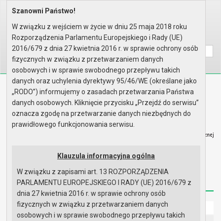
Szanowni Państwo!
Home
Prawo lokalne
Uchwały
Uchwały podjęte w roku 2007
Sesja nr VII
W związku z wejściem w życie w dniu 25 maja 2018 roku
Rozporządzenia Parlamentu Europejskiego i Rady (UE)
Wyszukaj na stronie:
A
A
A
2016/679 z dnia 27 kwietnia 2016 r. w sprawie ochrony osób
fizycznych w związku z przetwarzaniem danych
osobowych i w sprawie swobodnego przepływu takich
danych oraz uchylenia dyrektywy 95/46/WE (określane jako
Biuletyn Informacji Publicznej
„RODO”) informujemy o zasadach przetwarzania Państwa
Urząd Miasta i Gminy w Gryfinie
danych osobowych. Kliknięcie przycisku „Przejdź do serwisu”
oznacza zgodę na przetwarzanie danych niezbędnych do
prawidłowego funkcjonowania serwisu.
Klauzula informacyjna ogólna
Strona główna
Mapa serwisu
Aktualności
W związku z zapisami art. 13 ROZPORZĄDZENIA
Redakcja
Instrukcja korzystania
Dostępność
PARLAMENTU EUROPEJSKIEGO I RADY (UE) 2016/679 z
dnia 27 kwietnia 2016 r. w sprawie ochrony osób
fizycznych w związku z przetwarzaniem danych
Strona główna
osobowych i w sprawie swobodnego przepływu takich