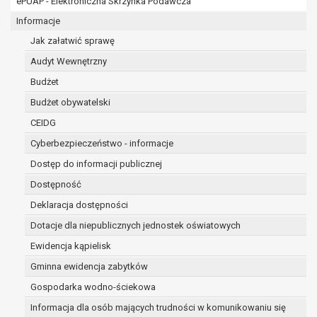
ePUAP - Elektroniczna Skrzynka Podawcza
osobowe w imieniu administratora na
podstawie zawartej z nim umowy
Informacje
powierzenia przetwarzania danych
Jak załatwić sprawę
osobowych;
Audyt Wewnętrzny
podmioty upoważnione do odbioru danych
osobowych na podstawie odpowiednich
Budżet
przepisów prawa.
Budżet obywatelski
Pani/Pana dane osobowe będą przetwarzane
CEIDG
przez okres niezbędny do realizacji celu dla jakiego
zostały zebrane oraz zgodnie z terminami
Cyberbezpieczeństwo - informacje
archiwizacji określonymi przez przepisy prawa
Dostęp do informacji publicznej
powszechnie obowiązującego.
Dostępność
W przypadku, gdy dane osobowe przetwarzane są
na podstawie zgody osoby, której dane dotyczą
Deklaracja dostępności
przetwarzanie odbywa się do czasu wycofania tej
Dotacje dla niepublicznych jednostek oświatowych
zgody.
Ewidencja kąpielisk
W przypadku, gdy dane osobowe przetwarzane są
Gminna ewidencja zabytków
w celu zawarcia i realizacji umowy przetwarzanie
odbywa się przez okres niezbędny do realizacji
Gospodarka wodno-ściekowa
zawartej umowy, a po tym czasie w zakresie
Informacja dla osób mających trudności w komunikowaniu się
wymaganym przez przepisy prawa lub dla