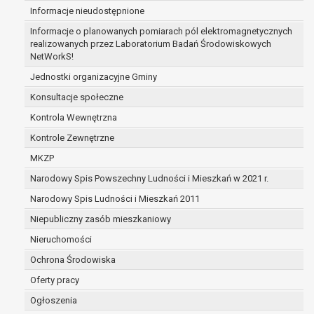
Informacje nieudostępnione
zabezpieczenia ewentualnych roszczeń, a w
przypadku wyrażenia zgody na przetwarzanie
Informacje o planowanych pomiarach pól elektromagnetycznych
danych po zakończeniu i rozliczeniu umowy, do
realizowanych przez Laboratorium Badań Środowiskowych
NetWorkS!
czasu wycofania tej zgody.
Ponadto w przypadku umów o dofinansowanie
Jednostki organizacyjne Gminy
dane osobowe od momentu pozyskania
Konsultacje społeczne
przechowywane są przez okres wynikający z
Kontrola Wewnętrzna
umowy o dofinansowanie zawartej między
beneficjentem a określoną instytucją, trwałości
Kontrole Zewnętrzne
danego projektu i konieczności zachowania
MKZP
dokumentacji projektu do celów kontrolnych.
Narodowy Spis Powszechny Ludności i Mieszkań w 2021 r.
W związku z przetwarzaniem przez
administratora danych osobowych przysługuje
Narodowy Spis Ludności i Mieszkań 2011
Pani/Panu:
Niepubliczny zasób mieszkaniowy
prawo dostępu do treści danych oraz
Nieruchomości
otrzymywania ich kopii na podstawie art. 15
RODO;
Ochrona Środowiska
prawo do żądania sprostowania danych na
Oferty pracy
podstawie art. 16 RODO,
Ogłoszenia
w przypadku gdy: