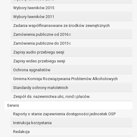
dane osobowe muszą być usunięte w
celu wywiązania się z obowiązku
Wybory ławników 2015
wynikającego z przepisów prawa;
Wybory ławników 2011
prawo do żądania ograniczenia
Zadania współfinansowane ze środków zewnętrznych
przetwarzania danych osobowych na
podstawie art. 18 RODO, w przypadku gdy:
Zamówienia publiczne od 2016 r.
osoba, której dane dotyczą
Zamówienia publiczne do 2015 r.
kwestionuje prawidłowość danych
Zapisy audio przebiegu sesji
osobowych – na okres pozwalający
administratorowi sprawdzić
Zapisy wideo przebiegu sesji
prawidłowość tych danych,
Ochrona sygnalistów
przetwarzanie danych jest niezgodne
Gminna Komisja Rozwiązywania Problemów Alkoholowych
z prawem, a osoba, której dane
Standardy ochrony małoletnich
dotyczą, sprzeciwia się usunięciu
danych, żądając w zamian ich
Zespół ds. nazewnictwa ulic, rond i placów.
ograniczenia,
Serwis
administrator nie potrzebuje już
Raporty o stanie zapewnienia dostępności jednostek OSP
danych dla swoich celów, ale osoba,
której dane dotyczą, potrzebuje ich do
Instrukcja korzystania
ustalenia, obrony lub dochodzenia
Redakcja
roszczeń,