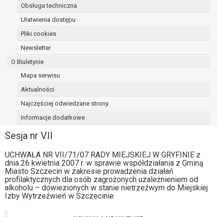
Obsługa techniczna
osoba, której dane dotyczą, wniosła
sprzeciw wobec przetwarzania
Ułatwienia dostępu
danych - do czasu ustalenia czy
Pliki cookies
prawnie uzasadnione podstawy po
Newsletter
stronie administratora są nadrzędne
wobec podstawy sprzeciwu;
O Biuletynie
prawo do przenoszenia danych na
Mapa serwisu
podstawie art. 20 RODO, w przypadku gdy
Aktualności
łącznie spełnione są następujące przesłanki:
przetwarzanie danych odbywa się na
Najczęściej odwiedzane strony
podstawie umowy zawartej z osobą,
Informacje dodatkowe
której dane dotyczą lub na podstawie
Sesja nr VII
zgody wyrażonej przez tą osobę,
przetwarzanie odbywa się w sposób
UCHWAŁA NR VII/71/07 RADY MIEJSKIEJ W GRYFINIE z
zautomatyzowany;
dnia 26 kwietnia 2007 r. w sprawie współdziałania z Gminą
prawo sprzeciwu wobec przetwarzania
Miasto Szczecin w zakresie prowadzenia działań
danych na podstawie art. 21 RODO, wobec
profilaktycznych dla osób zagrożonych uzależnieniem od
alkoholu – dowiezionych w stanie nietrzeźwym do Miejskiej
przetwarzania danych osobowych, którego
Izby Wytrzeźwień w Szczecinie
podstawą prawną jest:
niezbędność przetwarzania do