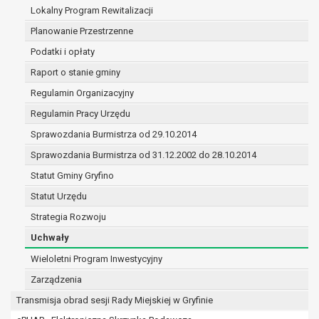
(merytorycznych), a także obowiązków i
Lokalny Program Rewitalizacji
zadań zleconych przez instytucje
Planowanie Przestrzenne
nadrzędne wobec Gminy;
Podatki i opłaty
zawarcia i realizacji umów;
ochrony żywotnych interesów osoby, której
Raport o stanie gminy
dane dotyczą, lub innej osoby fizycznej;
Regulamin Organizacyjny
wykonania zadania realizowanego w
Regulamin Pracy Urzędu
interesie publicznym lub w ramach
sprawowania władzy publicznej
Sprawozdania Burmistrza od 29.10.2014
powierzonej administratorowi;
Sprawozdania Burmistrza od 31.12.2002 do 28.10.2014
w pozostałych przypadkach dane osobowe
Statut Gminy Gryfino
przetwarzane są wyłącznie na podstawie
wcześniej udzielonej zgody w zakresie i celu
Statut Urzędu
określonym w treści zgody.
Strategia Rozwoju
W związku z przetwarzaniem danych w celu
Uchwały
wskazanym w pkt. 3, dane osobowe mogą być
udostępniane innym upoważnionym odbiorcom lub
Wieloletni Program Inwestycyjny
kategoriom odbiorców danych osobowych.
Zarządzenia
Odbiorcami mogą być:
Transmisja obrad sesji Rady Miejskiej w Gryfinie
podmioty, które przetwarzają dane