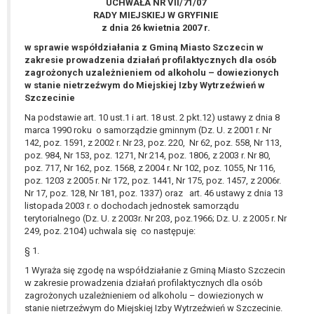
UCHWAŁA NR VII/71/07
wykonania zadania realizowanego w
RADY MIEJSKIEJ W GRYFINIE
interesie publicznym lub w ramach
z dnia 26 kwietnia 2007 r.
sprawowania władzy publicznej
w sprawie współdziałania z Gminą Miasto Szczecin w
powierzonej administratorowi bądź
zakresie prowadzenia działań profilaktycznych dla osób
niezbędność przetwarzania do celów
zagrożonych uzależnieniem od alkoholu – dowiezionych
wynikających z prawnie
w stanie nietrzeźwym do Miejskiej Izby Wytrzeźwień w
uzasadnionych interesów
Szczecinie
realizowanych przez administratora
Na podstawie art. 10 ust.1 i art. 18 ust. 2 pkt.12) ustawy z dnia 8
lub przez stronę trzecią.
marca 1990 roku o samorządzie gminnym (Dz. U. z 2001 r. Nr
142, poz. 1591, z 2002 r. Nr 23, poz. 220, Nr 62, poz. 558, Nr 113,
Z przyczyn związanych z Pani/Pana
poz. 984, Nr 153, poz. 1271, Nr 214, poz. 1806, z 2003 r. Nr 80,
szczególną sytuacją. W razie wniesienia
poz. 717, Nr 162, poz. 1568, z 2004 r. Nr 102, poz. 1055, Nr 116,
sprzeciwu, administrator nie może już
poz. 1203 z 2005 r. Nr 172, poz. 1441, Nr 175, poz. 1457, z 2006r.
przetwarzać tych danych osobowych, chyba
Nr 17, poz. 128, Nr 181, poz. 1337) oraz art. 46 ustawy z dnia 13
że wykaże on istnienie ważnych prawnie
listopada 2003 r. o dochodach jednostek samorządu
terytorialnego (Dz. U. z 2003r. Nr 203, poz.1966; Dz. U. z 2005 r. Nr
uzasadnionych podstaw do przetwarzania,
249, poz. 2104) uchwala się co następuje:
nadrzędnych wobec interesów, praw i
§ 1.
wolności osoby, której dane dotyczą, lub
podstaw do ustalenia, dochodzenia lub
1 Wyraża się zgodę na współdziałanie z Gminą Miasto Szczecin
obrony roszczeń.
w zakresie prowadzenia działań profilaktycznych dla osób
zagrożonych uzależnieniem od alkoholu – dowiezionych w
stanie nietrzeźwym do Miejskiej Izby Wytrzeźwień w Szczecinie.