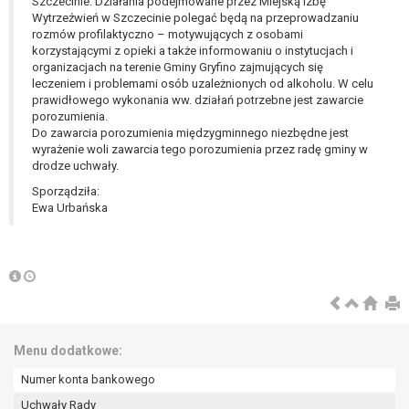
tym również profilowaniu.
Szczecinie. Działania podejmowane przez Miejską Izbę
Wytrzeźwień w Szczecinie polegać będą na przeprowadzaniu
rozmów profilaktyczno – motywujących z osobami
korzystającymi z opieki a także informowaniu o instytucjach i
organizacjach na terenie Gminy Gryfino zajmujących się
leczeniem i problemami osób uzależnionych od alkoholu. W celu
prawidłowego wykonania ww. działań potrzebne jest zawarcie
porozumienia.
Do zawarcia porozumienia międzygminnego niezbędne jest
wyrażenie woli zawarcia tego porozumienia przez radę gminy w
drodze uchwały.
Sporządziła:
Ewa Urbańska
Menu dodatkowe:
Numer konta bankowego
Uchwały Rady