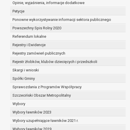
dane są nieprawidłowe lub
Opinie, wyjaśnienia, informacje dodatkowe
niekompletne;
Petycje
prawo do żądania usunięcia danych
Ponowne wykorzystywanie informacji sektora publicznego
osobowych (tzw. prawo do bycia
Powszechny Spis Rolny 2020
zapomnianym) na podstawie art. 17 RODO,
w przypadku gdy:
Referendum lokalne
dane nie są już niezbędne do celów,
Rejestry i Ewidencje
dla których były zebrane lub w inny
Rejestry zamówień publicznych
sposób przetwarzane,
osoba, której dane dotyczą, wniosła
Rejestr żłobków, klubów dziecięcych i przedszkoli
sprzeciw wobec przetwarzania
Skargi i wnioski
danych osobowych,
Spółki Gminy
osoba, której dane dotyczą wycofała
zgodę na przetwarzanie danych
Sprawozdania z Programów Współpracy
osobowych, która jest podstawą
Szczeciński Obszar Metropolitalny
przetwarzania danych i nie ma innej
Wybory
podstawy prawnej przetwarzania
danych,
Wybory ławników 2023
dane osobowe przetwarzane są
Wybory uzupełniające ławników 2021 r.
niezgodnie z prawem,
Wybory ławników 2019