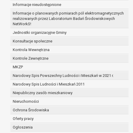
Informacje nieudostępnione
zabezpieczenia ewentualnych roszczeń, a w
przypadku wyrażenia zgody na przetwarzanie
Informacje o planowanych pomiarach pól elektromagnetycznych
danych po zakończeniu i rozliczeniu umowy, do
realizowanych przez Laboratorium Badań Środowiskowych
NetWorkS!
czasu wycofania tej zgody.
Ponadto w przypadku umów o dofinansowanie
Jednostki organizacyjne Gminy
dane osobowe od momentu pozyskania
Konsultacje społeczne
przechowywane są przez okres wynikający z
Kontrola Wewnętrzna
umowy o dofinansowanie zawartej między
beneficjentem a określoną instytucją, trwałości
Kontrole Zewnętrzne
danego projektu i konieczności zachowania
MKZP
dokumentacji projektu do celów kontrolnych.
Narodowy Spis Powszechny Ludności i Mieszkań w 2021 r.
W związku z przetwarzaniem przez
administratora danych osobowych przysługuje
Narodowy Spis Ludności i Mieszkań 2011
Pani/Panu:
Niepubliczny zasób mieszkaniowy
prawo dostępu do treści danych oraz
Nieruchomości
otrzymywania ich kopii na podstawie art. 15
RODO;
Ochrona Środowiska
prawo do żądania sprostowania danych na
Oferty pracy
podstawie art. 16 RODO,
Ogłoszenia
w przypadku gdy: