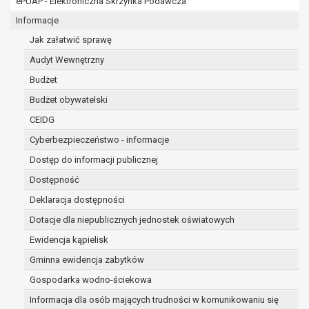
ePUAP - Elektroniczna Skrzynka Podawcza
osobowe w imieniu administratora na
podstawie zawartej z nim umowy
Informacje
powierzenia przetwarzania danych
Jak załatwić sprawę
osobowych;
Audyt Wewnętrzny
podmioty upoważnione do odbioru danych
osobowych na podstawie odpowiednich
Budżet
przepisów prawa.
Budżet obywatelski
Pani/Pana dane osobowe będą przetwarzane
CEIDG
przez okres niezbędny do realizacji celu dla jakiego
zostały zebrane oraz zgodnie z terminami
Cyberbezpieczeństwo - informacje
archiwizacji określonymi przez przepisy prawa
Dostęp do informacji publicznej
powszechnie obowiązującego.
Dostępność
W przypadku, gdy dane osobowe przetwarzane są
na podstawie zgody osoby, której dane dotyczą
Deklaracja dostępności
przetwarzanie odbywa się do czasu wycofania tej
Dotacje dla niepublicznych jednostek oświatowych
zgody.
Ewidencja kąpielisk
W przypadku, gdy dane osobowe przetwarzane są
Gminna ewidencja zabytków
w celu zawarcia i realizacji umowy przetwarzanie
odbywa się przez okres niezbędny do realizacji
Gospodarka wodno-ściekowa
zawartej umowy, a po tym czasie w zakresie
Informacja dla osób mających trudności w komunikowaniu się
wymaganym przez przepisy prawa lub dla