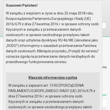
Szanowni Państwo!
Home
Prawo lokalne
Uchwały
Uchwały podjęte w roku 2004
Sesja nr XXIV
W związku z wejściem w życie w dniu 25 maja 2018 roku
Rozporządzenia Parlamentu Europejskiego i Rady (UE)
Wyszukaj na stronie:
A
A
A
2016/679 z dnia 27 kwietnia 2016 r. w sprawie ochrony osób
fizycznych w związku z przetwarzaniem danych
osobowych i w sprawie swobodnego przepływu takich
danych oraz uchylenia dyrektywy 95/46/WE (określane jako
Biuletyn Informacji Publicznej
„RODO”) informujemy o zasadach przetwarzania Państwa
Urząd Miasta i Gminy w Gryfinie
danych osobowych. Kliknięcie przycisku „Przejdź do serwisu”
oznacza zgodę na przetwarzanie danych niezbędnych do
prawidłowego funkcjonowania serwisu.
Klauzula informacyjna ogólna
Strona główna
Mapa serwisu
Aktualności
W związku z zapisami art. 13 ROZPORZĄDZENIA
Redakcja
Instrukcja korzystania
Dostępność
PARLAMENTU EUROPEJSKIEGO I RADY (UE) 2016/679 z
dnia 27 kwietnia 2016 r. w sprawie ochrony osób
fizycznych w związku z przetwarzaniem danych
Strona główna
osobowych i w sprawie swobodnego przepływu takich