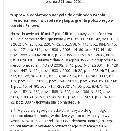
z dnia 29 lipca 2004r.
wykonania zadania realizowanego w
interesie publicznym lub w ramach
sprawowania władzy publicznej
w sprawie odpłatnego nabycia do gminnego zasobu
nieruchomości, w drodze wykupu, gruntu położonego w
powierzonej administratorowi bądź
obrębie Pniewo.
niezbędność przetwarzania do celów
Na podstawie art.18 ust. 2 pkt. 9 lit."a" ustawy z dnia 8 marca
wynikających z prawnie
1990r o samorządzie gminnym /Dz.U z 2001 r. Nr 142, poz. 1591,
uzasadnionych interesów
z 2002 r. Nr 23, poz. 220, Nr 62, poz.558, Nr 113, poz. 984, Nr 153,
realizowanych przez administratora
poz. 1271 i Nr 214 poz. 1806, z 2003 r. Nr 80, poz. 717, Nr 162,
lub przez stronę trzecią.
poz. 1568; z 2004r. Nr 102, poz. 1055, nr 116, poz. 1203 /, art.13
Z przyczyn związanych z Pani/Pana
ust. 1 i 24 ust. 1 ustawy z dnia 21 sierpnia 1997r o gospodarce
nieruchomościami / Dz.U 2000r. Nr 46, poz. 543; z 2001 r. Nr 129,
szczególną sytuacją. W razie wniesienia
poz. 1447, Nr 154, poz. 1800; z 2002 r.Nr 25, poz. 253, Nr 74, poz.
sprzeciwu, administrator nie może już
676, Nr 126, poz. 1070, Nr 113, poz. 984, Nr 130, poz. 1112, Nr
przetwarzać tych danych osobowych, chyba
153, poz. 1271, Nr 200, poz. 1682, Nr 240, poz. 2058; z 2003 r. Nr
że wykaże on istnienie ważnych prawnie
1, poz. 15 , Nr 80, poz. 717, 720 i 721, Nr 96, poz. 874, Nr 124,
poz. 1152, Nr 162, poz. 1568, Nr 203, poz. 1966, Nr 217, poz.
uzasadnionych podstaw do przetwarzania,
2124; z 2004 r. Nr 6, poz. 39, Nr 19, poz. 177, Nr 91, poz. 870, nr
nadrzędnych wobec interesów, praw i
92, poz. 880 / - uchwala się, co następuje:
wolności osoby, której dane dotyczą, lub
§ 1. Wyraża się zgodę na odpłatne nabycie do gminnego
podstaw do ustalenia, dochodzenia lub
zasobu nieruchomości, w drodze wykupu od Mieczysławy
obrony roszczeń.
Adamczewskiej -Jastrzębskiej i Władysława Jastrzębskiego,
gruntu niezabudowanego oznaczonego numerem działki