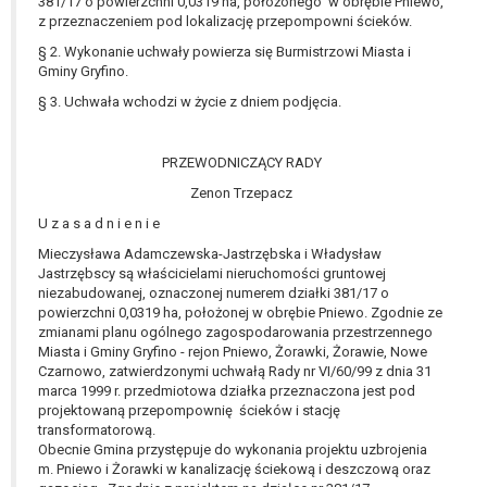
381/17 o powierzchni 0,0319 ha, położonego w obrębie Pniewo,
W przypadku gdy przetwarzanie danych
z przeznaczeniem pod lokalizację przepompowni ścieków.
osobowych odbywa się na podstawie zgody osoby
§ 2. Wykonanie uchwały powierza się Burmistrzowi Miasta i
na przetwarzanie danych osobowych (art. 6 ust. 1
Gminy Gryfino.
lit a RODO), przysługuje Pani/Panu prawo do
§ 3. Uchwała wchodzi w życie z dniem podjęcia.
cofnięcia tej zgody w dowolnym momencie.
Cofnięcie to nie ma wpływu na zgodność
przetwarzania, którego dokonano na podstawie
PRZEWODNICZĄCY RADY
zgody przed jej cofnięciem.
Zenon Trzepacz
Przysługuje Pani/Panu prawo wniesienia skargi do
U z a s a d n i e n i e
organu nadzorczego na niezgodne z prawem
przetwarzanie Pani/Pana danych osobowych
Mieczysława Adamczewska-Jastrzębska i Władysław
przez administratora.
Jastrzębscy są właścicielami nieruchomości gruntowej
niezabudowanej, oznaczonej numerem działki 381/17 o
Organem właściwym do wniesienia skargi jest
powierzchni 0,0319 ha, położonej w obrębie Pniewo. Zgodnie ze
Prezes Urzędu Ochrony Danych Osobowych.
zmianami planu ogólnego zagospodarowania przestrzennego
W zależności od sfery, w której przetwarzane są
Miasta i Gminy Gryfino - rejon Pniewo, Żorawki, Żorawie, Nowe
dane osobowe, podanie danych osobowych jest
Czarnowo, zatwierdzonymi uchwałą Rady nr VI/60/99 z dnia 31
marca 1999 r. przedmiotowa działka przeznaczona jest pod
dobrowolne albo jest wymogiem ustawowym lub
projektowaną przepompownię ścieków i stację
umownym.
transformatorową.
Pani/Pana dane nie będą poddawane
Obecnie Gmina przystępuje do wykonania projektu uzbrojenia
zautomatyzowanemu podejmowaniu decyzji, w
m. Pniewo i Żorawki w kanalizację ściekową i deszczową oraz