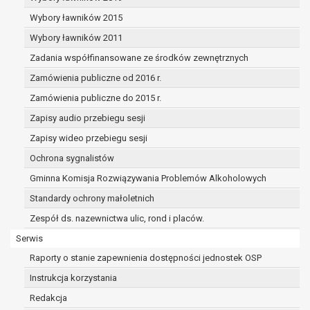
dane osobowe muszą być usunięte w
celu wywiązania się z obowiązku
Wybory ławników 2015
wynikającego z przepisów prawa;
Wybory ławników 2011
prawo do żądania ograniczenia
Zadania współfinansowane ze środków zewnętrznych
przetwarzania danych osobowych na
podstawie art. 18 RODO, w przypadku gdy:
Zamówienia publiczne od 2016 r.
osoba, której dane dotyczą
Zamówienia publiczne do 2015 r.
kwestionuje prawidłowość danych
Zapisy audio przebiegu sesji
osobowych – na okres pozwalający
administratorowi sprawdzić
Zapisy wideo przebiegu sesji
prawidłowość tych danych,
Ochrona sygnalistów
przetwarzanie danych jest niezgodne
Gminna Komisja Rozwiązywania Problemów Alkoholowych
z prawem, a osoba, której dane
Standardy ochrony małoletnich
dotyczą, sprzeciwia się usunięciu
danych, żądając w zamian ich
Zespół ds. nazewnictwa ulic, rond i placów.
ograniczenia,
Serwis
administrator nie potrzebuje już
Raporty o stanie zapewnienia dostępności jednostek OSP
danych dla swoich celów, ale osoba,
której dane dotyczą, potrzebuje ich do
Instrukcja korzystania
ustalenia, obrony lub dochodzenia
Redakcja
roszczeń,