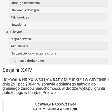
Obsługa techniczna
osoba, której dane dotyczą, wniosła
sprzeciw wobec przetwarzania
Ułatwienia dostępu
danych - do czasu ustalenia czy
Pliki cookies
prawnie uzasadnione podstawy po
Newsletter
stronie administratora są nadrzędne
wobec podstawy sprzeciwu;
O Biuletynie
prawo do przenoszenia danych na
Mapa serwisu
podstawie art. 20 RODO, w przypadku gdy
Aktualności
łącznie spełnione są następujące przesłanki:
przetwarzanie danych odbywa się na
Najczęściej odwiedzane strony
podstawie umowy zawartej z osobą,
Informacje dodatkowe
której dane dotyczą lub na podstawie
Sesja nr XXIV
zgody wyrażonej przez tą osobę,
przetwarzanie odbywa się w sposób
UCHWAŁA NR XXIV/331/04 RADY MIEJSKIEJ W GRYFINIE z
zautomatyzowany;
dnia 29 lipca 2004r. w sprawie odpłatnego nabycia do
prawo sprzeciwu wobec przetwarzania
gminnego zasobu nieruchomości, w drodze wykupu, gruntu
danych na podstawie art. 21 RODO, wobec
położonego w obrębie Pniewo.
przetwarzania danych osobowych, którego
podstawą prawną jest:
UCHWAŁA NR XXIV/331/04
niezbędność przetwarzania do
RADY MIEJSKIEJ W GRYFINIE