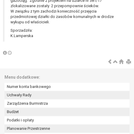
tym również profilowaniu.
gazociąg. Zgodnie z projektem na działce nr 381/17
zlokalizowane zostały 2 przepompownie ścieków.
W związku z tym zachodzi konieczność przejęcia
przedmiotowej działki do zasobów komunalnych w drodze
wykupu od właścicieli.
Sporzadziła:
K.Lamperska
Menu dodatkowe:
Numer konta bankowego
Uchwały Rady
Zarządzenia Burmistrza
Budżet
Podatki i opłaty
Planowanie Przestrzenne