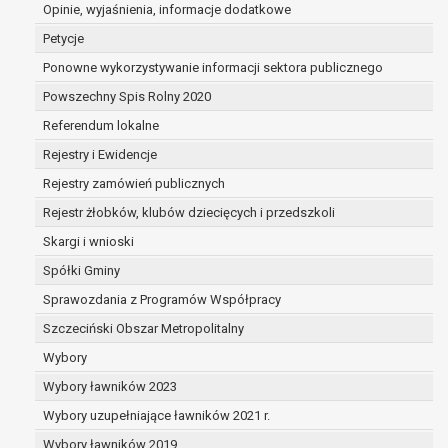
dane są nieprawidłowe lub
Opinie, wyjaśnienia, informacje dodatkowe
niekompletne;
Petycje
prawo do żądania usunięcia danych
Ponowne wykorzystywanie informacji sektora publicznego
osobowych (tzw. prawo do bycia
Powszechny Spis Rolny 2020
zapomnianym) na podstawie art. 17 RODO,
w przypadku gdy:
Referendum lokalne
dane nie są już niezbędne do celów,
Rejestry i Ewidencje
dla których były zebrane lub w inny
Rejestry zamówień publicznych
sposób przetwarzane,
osoba, której dane dotyczą, wniosła
Rejestr żłobków, klubów dziecięcych i przedszkoli
sprzeciw wobec przetwarzania
Skargi i wnioski
danych osobowych,
Spółki Gminy
osoba, której dane dotyczą wycofała
zgodę na przetwarzanie danych
Sprawozdania z Programów Współpracy
osobowych, która jest podstawą
Szczeciński Obszar Metropolitalny
przetwarzania danych i nie ma innej
Wybory
podstawy prawnej przetwarzania
danych,
Wybory ławników 2023
dane osobowe przetwarzane są
Wybory uzupełniające ławników 2021 r.
niezgodnie z prawem,
Wybory ławników 2019