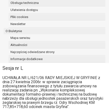
Obsługa techniczna
osoba, której dane dotyczą, wniosła
sprzeciw wobec przetwarzania
Ułatwienia dostępu
danych - do czasu ustalenia czy
Pliki cookies
prawnie uzasadnione podstawy po
Newsletter
stronie administratora są nadrzędne
wobec podstawy sprzeciwu;
O Biuletynie
prawo do przenoszenia danych na
Mapa serwisu
podstawie art. 20 RODO, w przypadku gdy
Aktualności
łącznie spełnione są następujące przesłanki:
przetwarzanie danych odbywa się na
Najczęściej odwiedzane strony
podstawie umowy zawartej z osobą,
Informacje dodatkowe
której dane dotyczą lub na podstawie
Sesja nr L
zgody wyrażonej przez tą osobę,
przetwarzanie odbywa się w sposób
UCHWAŁA NR L/621/06 RADY MIEJSKIEJ W GRYFINIE z
zautomatyzowany;
dnia 27 kwietnia 2006r. w sprawie zaciągnięcia
prawo sprzeciwu wobec przetwarzania
zobowiązania finansowego z tytułu zawarcia umowy na
danych na podstawie art. 21 RODO, wobec
realizację zadania pn. „Wykonanie kompleksowej
dokumentacji formalno-prawnej i technicznej na budowę
przetwarzania danych osobowych, którego
nabrzeży dla obsługi jednostek pasażerskich oraz turystyki
podstawą prawną jest:
żeglarskiej na prawym brzegu rz. Odry Wschodniej KM
niezbędność przetwarzania do
717,85+718,60 odcinek miasta Gryfina”.