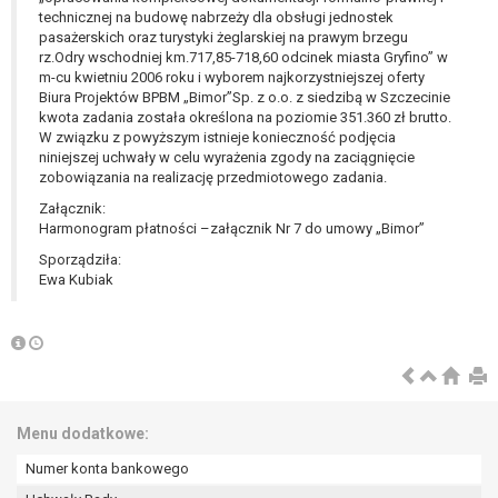
tym również profilowaniu.
technicznej na budowę nabrzeży dla obsługi jednostek
pasażerskich oraz turystyki żeglarskiej na prawym brzegu
rz.Odry wschodniej km.717,85-718,60 odcinek miasta Gryfino” w
m-cu kwietniu 2006 roku i wyborem najkorzystniejszej oferty
Biura Projektów BPBM „Bimor”Sp. z o.o. z siedzibą w Szczecinie
kwota zadania została określona na poziomie 351.360 zł brutto.
W związku z powyższym istnieje konieczność podjęcia
niniejszej uchwały w celu wyrażenia zgody na zaciągnięcie
zobowiązania na realizację przedmiotowego zadania.
Załącznik:
Harmonogram płatności –załącznik Nr 7 do umowy „Bimor”
Sporządziła:
Ewa Kubiak
Menu dodatkowe:
Numer konta bankowego