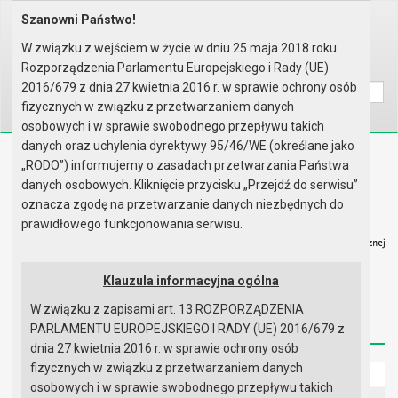
Szanowni Państwo!
Home
Prawo lokalne
Uchwały
Uchwały podjęte w roku 2006
Sesja nr L
W związku z wejściem w życie w dniu 25 maja 2018 roku
Rozporządzenia Parlamentu Europejskiego i Rady (UE)
Wyszukaj na stronie:
A
A
A
2016/679 z dnia 27 kwietnia 2016 r. w sprawie ochrony osób
fizycznych w związku z przetwarzaniem danych
osobowych i w sprawie swobodnego przepływu takich
danych oraz uchylenia dyrektywy 95/46/WE (określane jako
Biuletyn Informacji Publicznej
„RODO”) informujemy o zasadach przetwarzania Państwa
Urząd Miasta i Gminy w Gryfinie
danych osobowych. Kliknięcie przycisku „Przejdź do serwisu”
oznacza zgodę na przetwarzanie danych niezbędnych do
prawidłowego funkcjonowania serwisu.
Klauzula informacyjna ogólna
Strona główna
Mapa serwisu
Aktualności
W związku z zapisami art. 13 ROZPORZĄDZENIA
Redakcja
Instrukcja korzystania
Dostępność
PARLAMENTU EUROPEJSKIEGO I RADY (UE) 2016/679 z
dnia 27 kwietnia 2016 r. w sprawie ochrony osób
fizycznych w związku z przetwarzaniem danych
Strona główna
osobowych i w sprawie swobodnego przepływu takich