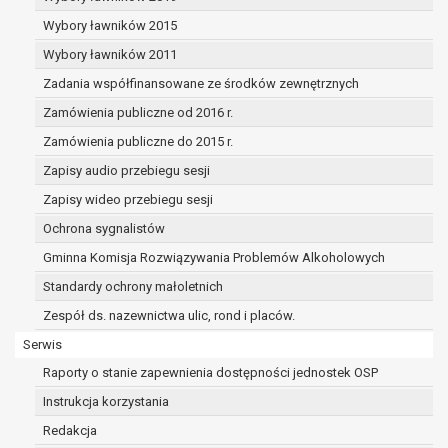
dane osobowe muszą być usunięte w
celu wywiązania się z obowiązku
Wybory ławników 2015
wynikającego z przepisów prawa;
Wybory ławników 2011
prawo do żądania ograniczenia
Zadania współfinansowane ze środków zewnętrznych
przetwarzania danych osobowych na
podstawie art. 18 RODO, w przypadku gdy:
Zamówienia publiczne od 2016 r.
osoba, której dane dotyczą
Zamówienia publiczne do 2015 r.
kwestionuje prawidłowość danych
Zapisy audio przebiegu sesji
osobowych – na okres pozwalający
administratorowi sprawdzić
Zapisy wideo przebiegu sesji
prawidłowość tych danych,
Ochrona sygnalistów
przetwarzanie danych jest niezgodne
Gminna Komisja Rozwiązywania Problemów Alkoholowych
z prawem, a osoba, której dane
Standardy ochrony małoletnich
dotyczą, sprzeciwia się usunięciu
danych, żądając w zamian ich
Zespół ds. nazewnictwa ulic, rond i placów.
ograniczenia,
Serwis
administrator nie potrzebuje już
Raporty o stanie zapewnienia dostępności jednostek OSP
danych dla swoich celów, ale osoba,
której dane dotyczą, potrzebuje ich do
Instrukcja korzystania
ustalenia, obrony lub dochodzenia
Redakcja
roszczeń,