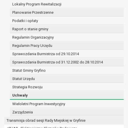
(merytorycznych), a także obowiązków i
Lokalny Program Rewitalizacji
zadań zleconych przez instytucje
Planowanie Przestrzenne
nadrzędne wobec Gminy;
Podatki i opłaty
zawarcia i realizacji umów;
ochrony żywotnych interesów osoby, której
Raport o stanie gminy
dane dotyczą, lub innej osoby fizycznej;
Regulamin Organizacyjny
wykonania zadania realizowanego w
Regulamin Pracy Urzędu
interesie publicznym lub w ramach
sprawowania władzy publicznej
Sprawozdania Burmistrza od 29.10.2014
powierzonej administratorowi;
Sprawozdania Burmistrza od 31.12.2002 do 28.10.2014
w pozostałych przypadkach dane osobowe
Statut Gminy Gryfino
przetwarzane są wyłącznie na podstawie
wcześniej udzielonej zgody w zakresie i celu
Statut Urzędu
określonym w treści zgody.
Strategia Rozwoju
W związku z przetwarzaniem danych w celu
Uchwały
wskazanym w pkt. 3, dane osobowe mogą być
udostępniane innym upoważnionym odbiorcom lub
Wieloletni Program Inwestycyjny
kategoriom odbiorców danych osobowych.
Zarządzenia
Odbiorcami mogą być:
Transmisja obrad sesji Rady Miejskiej w Gryfinie
podmioty, które przetwarzają dane