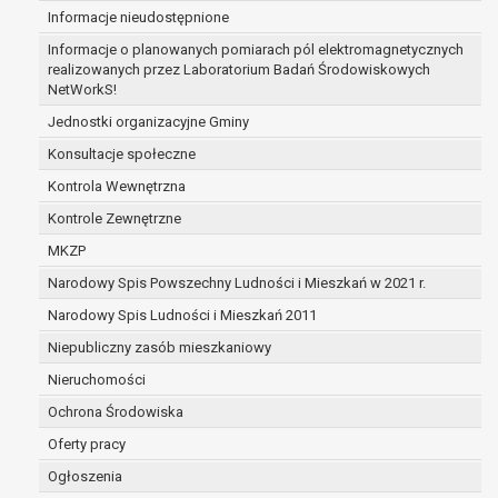
Informacje nieudostępnione
zabezpieczenia ewentualnych roszczeń, a w
przypadku wyrażenia zgody na przetwarzanie
Informacje o planowanych pomiarach pól elektromagnetycznych
danych po zakończeniu i rozliczeniu umowy, do
realizowanych przez Laboratorium Badań Środowiskowych
NetWorkS!
czasu wycofania tej zgody.
Ponadto w przypadku umów o dofinansowanie
Jednostki organizacyjne Gminy
dane osobowe od momentu pozyskania
Konsultacje społeczne
przechowywane są przez okres wynikający z
Kontrola Wewnętrzna
umowy o dofinansowanie zawartej między
beneficjentem a określoną instytucją, trwałości
Kontrole Zewnętrzne
danego projektu i konieczności zachowania
MKZP
dokumentacji projektu do celów kontrolnych.
Narodowy Spis Powszechny Ludności i Mieszkań w 2021 r.
W związku z przetwarzaniem przez
administratora danych osobowych przysługuje
Narodowy Spis Ludności i Mieszkań 2011
Pani/Panu:
Niepubliczny zasób mieszkaniowy
prawo dostępu do treści danych oraz
Nieruchomości
otrzymywania ich kopii na podstawie art. 15
RODO;
Ochrona Środowiska
prawo do żądania sprostowania danych na
Oferty pracy
podstawie art. 16 RODO,
Ogłoszenia
w przypadku gdy: