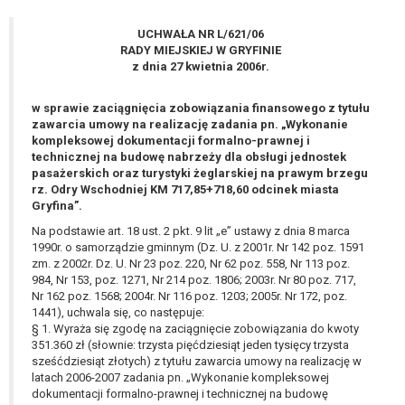
wykonania zadania realizowanego w
interesie publicznym lub w ramach
UCHWAŁA NR L/621/06
sprawowania władzy publicznej
RADY MIEJSKIEJ W GRYFINIE
powierzonej administratorowi bądź
z dnia 27 kwietnia 2006r.
niezbędność przetwarzania do celów
wynikających z prawnie
w sprawie zaciągnięcia zobowiązania finansowego z tytułu
zawarcia umowy na realizację zadania pn. „Wykonanie
uzasadnionych interesów
kompleksowej dokumentacji formalno-prawnej i
realizowanych przez administratora
technicznej na budowę nabrzeży dla obsługi jednostek
lub przez stronę trzecią.
pasażerskich oraz turystyki żeglarskiej na prawym brzegu
Z przyczyn związanych z Pani/Pana
rz. Odry Wschodniej KM 717,85+718,60 odcinek miasta
szczególną sytuacją. W razie wniesienia
Gryfina”.
sprzeciwu, administrator nie może już
Na podstawie art. 18 ust. 2 pkt. 9 lit „e” ustawy z dnia 8 marca
przetwarzać tych danych osobowych, chyba
1990r. o samorządzie gminnym (Dz. U. z 2001r. Nr 142 poz. 1591
zm. z 2002r. Dz. U. Nr 23 poz. 220, Nr 62 poz. 558, Nr 113 poz.
że wykaże on istnienie ważnych prawnie
984, Nr 153, poz. 1271, Nr 214 poz. 1806; 2003r. Nr 80 poz. 717,
uzasadnionych podstaw do przetwarzania,
Nr 162 poz. 1568; 2004r. Nr 116 poz. 1203; 2005r. Nr 172, poz.
nadrzędnych wobec interesów, praw i
1441), uchwala się, co następuje:
wolności osoby, której dane dotyczą, lub
§ 1. Wyraża się zgodę na zaciągnięcie zobowiązania do kwoty
podstaw do ustalenia, dochodzenia lub
351.360 zł (słownie: trzysta pięćdziesiąt jeden tysięcy trzysta
sześćdziesiąt złotych) z tytułu zawarcia umowy na realizację w
obrony roszczeń.
latach 2006-2007 zadania pn. „Wykonanie kompleksowej
dokumentacji formalno-prawnej i technicznej na budowę