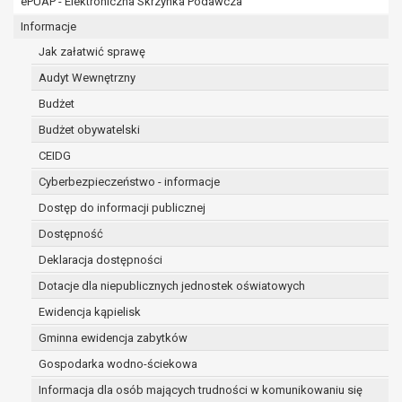
ePUAP - Elektroniczna Skrzynka Podawcza
osobowe w imieniu administratora na
podstawie zawartej z nim umowy
Informacje
powierzenia przetwarzania danych
Jak załatwić sprawę
osobowych;
Audyt Wewnętrzny
podmioty upoważnione do odbioru danych
osobowych na podstawie odpowiednich
Budżet
przepisów prawa.
Budżet obywatelski
Pani/Pana dane osobowe będą przetwarzane
CEIDG
przez okres niezbędny do realizacji celu dla jakiego
zostały zebrane oraz zgodnie z terminami
Cyberbezpieczeństwo - informacje
archiwizacji określonymi przez przepisy prawa
Dostęp do informacji publicznej
powszechnie obowiązującego.
Dostępność
W przypadku, gdy dane osobowe przetwarzane są
na podstawie zgody osoby, której dane dotyczą
Deklaracja dostępności
przetwarzanie odbywa się do czasu wycofania tej
Dotacje dla niepublicznych jednostek oświatowych
zgody.
Ewidencja kąpielisk
W przypadku, gdy dane osobowe przetwarzane są
Gminna ewidencja zabytków
w celu zawarcia i realizacji umowy przetwarzanie
odbywa się przez okres niezbędny do realizacji
Gospodarka wodno-ściekowa
zawartej umowy, a po tym czasie w zakresie
Informacja dla osób mających trudności w komunikowaniu się
wymaganym przez przepisy prawa lub dla