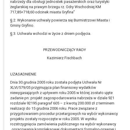
nabrzeży dla obsługi jednostek pasażerskich oraz turystyki
W przypadku gdy przetwarzanie danych
żeglarskiej na prawym brzegu rz. Odry Wschodniej KM
osobowych odbywa się na podstawie zgody osoby
717,85+718,60 odcinek miasta Gryfina”
na przetwarzanie danych osobowych (art. 6 ust. 1
§ 2. Wykonanie uchwały powierza się Burmistrzowi Miasta i
lit a RODO), przysługuje Pani/Panu prawo do
Gminy Gryfino.
cofnięcia tej zgody w dowolnym momencie.
§ 3. Uchwała wchodzi w życie z dniem podjęcia.
Cofnięcie to nie ma wpływu na zgodność
przetwarzania, którego dokonano na podstawie
zgody przed jej cofnięciem.
PRZEWODNICZĄCY RADY
Przysługuje Pani/Panu prawo wniesienia skargi do
Kazimierz Fischbach
organu nadzorczego na niezgodne z prawem
przetwarzanie Pani/Pana danych osobowych
przez administratora.
UZASADNIENIE
Organem właściwym do wniesienia skargi jest
Dnia 30.grudnia 2005 roku została podjęta Uchwała Nr
Prezes Urzędu Ochrony Danych Osobowych.
XLVI/579/05 przyjmująca plan finansowy wydatków
W zależności od sfery, w której przetwarzane są
niewygasających z upływem roku 2005 w której zostało ujęte
zadanie pn: projekt zagospodarowania nabrzeża w dziale 921
dane osobowe, podanie danych osobowych jest
rozdziale 92195 paragraf 605 – z kwotą 200.000 zł z terminem
dobrowolne albo jest wymogiem ustawowym lub
realizacji do 15 grudnia 2006 roku. Prace związane z
umownym.
przygotowaniem procedur przetargowych na wybór wykonawcy
Pani/Pana dane nie będą poddawane
projektu zostały rozpoczęte w roku 2005. W wyniku
zautomatyzowanemu podejmowaniu decyzji, w
rozstrzygnięcia zamówienia publicznego na wybór wykonawcy
„opracowania kompleksowej dokumentacji formalno-prawnej i