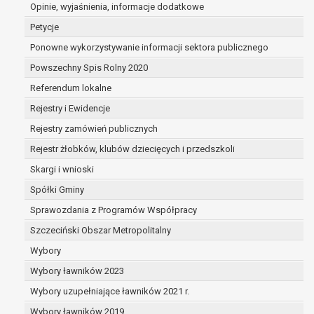
dane są nieprawidłowe lub
Opinie, wyjaśnienia, informacje dodatkowe
niekompletne;
Petycje
prawo do żądania usunięcia danych
Ponowne wykorzystywanie informacji sektora publicznego
osobowych (tzw. prawo do bycia
Powszechny Spis Rolny 2020
zapomnianym) na podstawie art. 17 RODO,
w przypadku gdy:
Referendum lokalne
dane nie są już niezbędne do celów,
Rejestry i Ewidencje
dla których były zebrane lub w inny
Rejestry zamówień publicznych
sposób przetwarzane,
osoba, której dane dotyczą, wniosła
Rejestr żłobków, klubów dziecięcych i przedszkoli
sprzeciw wobec przetwarzania
Skargi i wnioski
danych osobowych,
Spółki Gminy
osoba, której dane dotyczą wycofała
zgodę na przetwarzanie danych
Sprawozdania z Programów Współpracy
osobowych, która jest podstawą
Szczeciński Obszar Metropolitalny
przetwarzania danych i nie ma innej
Wybory
podstawy prawnej przetwarzania
danych,
Wybory ławników 2023
dane osobowe przetwarzane są
Wybory uzupełniające ławników 2021 r.
niezgodnie z prawem,
Wybory ławników 2019