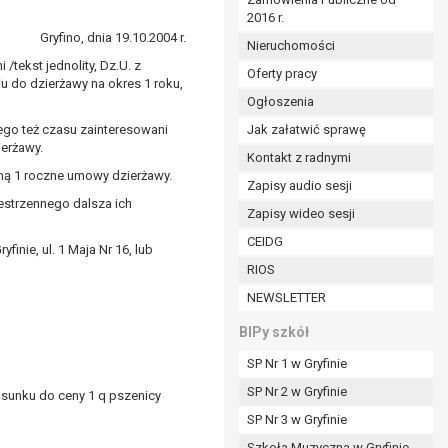
2016 r.
ym (Dz.U. z 2017r., poz. 1875 ze zm.) oraz z
Gryfino, dnia 19.10.2004 r.
 wobec Gminy;
Nieruchomości
/tekst jednolity, Dz.U. z
Oferty pracy
u do dzierżawy na okres 1 roku,
Ogłoszenia
ministratorowi;
ie i celu określonym w treści zgody.
tego też czasu zainteresowani
Jak załatwić sprawę
ierżawy.
m odbiorcom lub kategoriom odbiorców danych
Kontakt z radnymi
ną 1 roczne umowy dzierżawy.
Zapisy audio sesji
ia przetwarzania danych osobowych;
estrzennego dalsza ich
Zapisy wideo sesji
e z terminami archiwizacji określonymi przez
CEIDG
inie, ul. 1 Maja Nr 16, lub
RIOS
o czasu wycofania tej zgody.
NEWSLETTER
ezbędny do realizacji zawartej umowy, a po tym
ia zgody na przetwarzanie danych po zakończeniu i
BIPy szkół
SP Nr 1 w Gryfinie
jący z umowy o dofinansowanie zawartej między
SP Nr 2 w Gryfinie
ntrolnych.
osunku do ceny 1 q pszenicy
SP Nr 3 w Gryfinie
Szkoła Muzyczna w Gryfinie