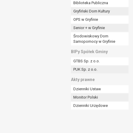
ania władzy publicznej powierzonej
Biblioteka Publiczna
Gryfiński Dom Kultury
stratora lub przez stronę trzecią.
OPS w Gryfinie
rzetwarzać tych danych osobowych, chyba że wykaże
osoby, której dane dotyczą, lub podstaw do
Senior + w Gryfinie
Środowiskowy Dom
Samopomocy w Gryfinie
art. 6 ust. 1 lit a RODO), przysługuje Pani/Panu
BIPy Spółek Gminy
no na podstawie zgody przed jej cofnięciem.
GTBS Sp. z o.o.
nych osobowych przez administratora.
PUK Sp. z o.o.
mogiem ustawowym lub umownym.
Akty prawne
Dzienniki Ustaw
Monitor Polski
Dzienniki Urzędowe