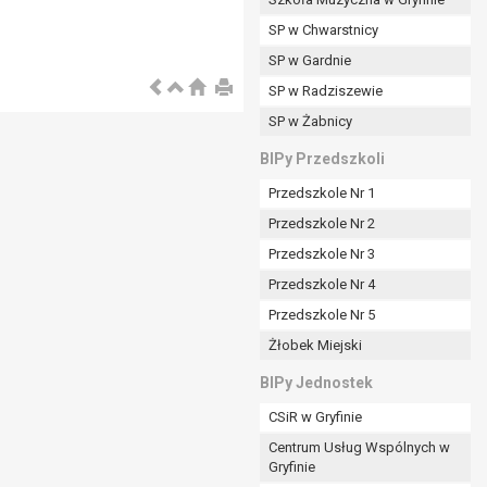
SP w Chwarstnicy
SP w Gardnie
padku gdy:
SP w Radziszewie
SP w Żabnicy
nia danych i nie ma innej podstawy prawnej
BIPy Przedszkoli
Przedszkole Nr 1
Przedszkole Nr 2
Przedszkole Nr 3
wi sprawdzić prawidłowość tych danych,
Przedszkole Nr 4
ądając w zamian ich ograniczenia,
Przedszkole Nr 5
enia, obrony lub dochodzenia roszczeń,
Żłobek Miejski
sadnione podstawy po stronie administratora są
BIPy Jednostek
i:
CSiR w Gryfinie
zgody wyrażonej przez tą osobę,
Centrum Usług Wspólnych w
órego podstawą prawną jest:
Gryfinie