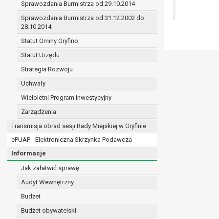
Sprawozdania Burmistrza od 29.10.2014
prawo do żądania sprostowania danych na podst
w przypadku gdy:
Sprawozdania Burmistrza od 31.12.2002 do
28.10.2014
dane są nieprawidłowe lub niekompletne;
prawo do żądania usunięcia danych osobowych (
Statut Gminy Gryfino
dane nie są już niezbędne do celów, dla k
Statut Urzędu
osoba, której dane dotyczą, wniosła spr
Strategia Rozwoju
osoba, której dane dotyczą wycofała zgod
przetwarzania danych,
Uchwały
dane osobowe przetwarzane są niezgodn
Wieloletni Program Inwestycyjny
dane osobowe muszą być usunięte w celu 
Zarządzenia
prawo do żądania ograniczenia przetwarzania d
osoba, której dane dotyczą kwestionuje 
Transmisja obrad sesji Rady Miejskiej w Gryfinie
przetwarzanie danych jest niezgodne z pra
ePUAP - Elektroniczna Skrzynka Podawcza
administrator nie potrzebuje już danych dl
Informacje
osoba, której dane dotyczą, wniosła sprz
nadrzędne wobec podstawy sprzeciwu;
Jak załatwić sprawę
prawo do przenoszenia danych na podstawie art.
Audyt Wewnętrzny
przetwarzanie danych odbywa się na pods
Budżet
przetwarzanie odbywa się w sposób zau
prawo sprzeciwu wobec przetwarzania danych n
Budżet obywatelski