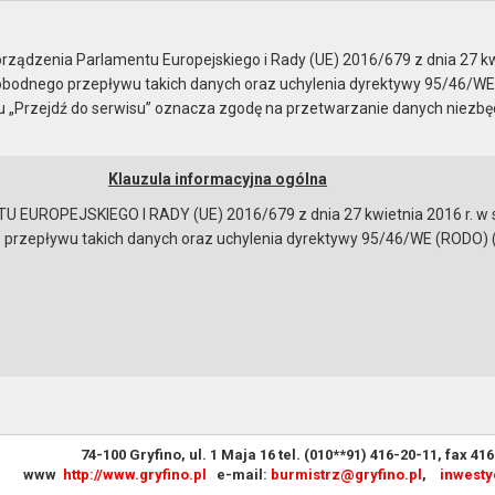
ządzenia Parlamentu Europejskiego i Rady (UE) 2016/679 z dnia 27 kw
bodnego przepływu takich danych oraz uchylenia dyrektywy 95/46/WE
ku „Przejdź do serwisu” oznacza zgodę na przetwarzanie danych niezb
Klauzula informacyjna ogólna
a
Instrukcja korzystania
Dostępność
EUROPEJSKIEGO I RADY (UE) 2016/679 z dnia 27 kwietnia 2016 r. w s
epływu takich danych oraz uchylenia dyrektywy 95/46/WE (RODO) (Dz.U
przeznaczeniu do dzierżawy na okres 1 roku na cele rolne dział
OGŁOSZENIE
Urząd Miasta i Gminy Gryfino
74-100 Gryfino, ul. 1 Maja 16 tel. (010**91) 416-20-11, fax 41
www
http://www.gryfino.pl
e-mail:
burmistrz@gryfino.pl
,
inwesty
bowiązującymi przepisami prawa w celu: