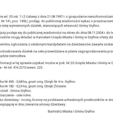
, a w szczególności ustawy z dnia 8 marca 1990 r. o samorządzie gminn
), a także obowiązków i zadań zleconych przez instytucje nadrzędne
 art. 35 ust. 1 i 2 Ustawy z dnia 21.08.1997 r. o gospodarce nieruchomościami 
r. Nr 141, poz. 1492/, podaję do publicznej wiadomości wykaz o przeznaczeni
otyczą, lub innej osoby fizycznej;
ne niżej wymienionych działek, stanowiących własność Gminy Gryfino.
ublicznym lub w ramach sprawowania władzy publicznej powierzonej ad
arzane są wyłącznie na podstawie wcześniej udzielonej zgody w zakres
jszy podaje się do publicznej wiadomości na okres do dnia 08.11.2004 r. do 
runtów mogą składać w Kancelarii Urzędu Miasta i Gminy w Gryfinie oferty dz
m w pkt. 3, dane osobowe mogą być udostępniane innym upoważniony
terminu ogłoszenia z ustalonymi kandydatami na dzierżawców zawarte zosta
mieniu administratora na podstawie zawartej z nim umowy powierzen
potrzebowania działek na cele przewidziane w planie zagospodarowania prz
owych na podstawie odpowiednich przepisów prawa.
będzie niemożliwa.
 niezbędny do realizacji celu dla jakiego zostały zebrane oraz zgodni
formacji w tej sprawie uzyskać można w pok. Nr 23 Urzędu Miasta i Gminy w Gryf
e - Nr tel. 416 2210 wewn. 223.
dstawie zgody osoby, której dane dotyczą przetwarzanie odbywa się d
 zawarcia i realizacji umowy przetwarzanie odbywa się przez okres ni
ka Nr 493 - 0,68 ha, grunt orny, Obręb Nr 4 m. Gryfino.
b dla zabezpieczenia ewentualnych roszczeń, a w przypadku wyrażen
ka Nr 182 - 0,24 ha, grunt orny, Obręb Żórawie.
ciciel - Gmina Gryfino.
sobowe od momentu pozyskania przechowywane są przez okres wynika
naczenie - cele rolne.
o projektu i konieczności zachowania dokumentacji projektu do celów ko
sz dzierżawy - roczny, liczony na podstawie uchwalonych przeliczników w st
iązującej w dniu zawarcia umowy dzierżawy.
nych osobowych przysługuje Pani/Panu:
ia ich kopii na podstawie art. 15 RODO;
Burmistrz Miasta i Gminy Gryfino