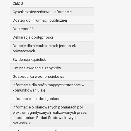
niezbędność przetwarzania do wykonania 
CEIDG
administratorowi bądź
Cyberbezpieczeństwo - informacje
niezbędność przetwarzania do celów wynik
Dostęp do informacji publicznej
Z przyczyn związanych z Pani/Pana szczególną s
on istnienie ważnych prawnie uzasadnionych pod
Dostępność
ustalenia, dochodzenia lub obrony roszczeń.
Deklaracja dostępności
Dotacje dla niepublicznych jednostek
W przypadku gdy przetwarzanie danych osobowych odby
oświatowych
prawo do cofnięcia tej zgody w dowolnym momencie. C
Ewidencja kąpielisk
Przysługuje Pani/Panu prawo wniesienia skargi do o
Gminna ewidencja zabytków
Organem właściwym do wniesienia skargi jest Prezes
W zależności od sfery, w której przetwarzane są da
Gospodarka wodno-ściekowa
Pani/Pana dane nie będą poddawane zautomatyzowane
Informacja dla osób mających trudności w
komunikowaniu się
Informacje nieudostępnione
Informacje o planowanych pomiarach pól
elektromagnetycznych realizowanych przez
Laboratorium Badań Środowiskowych
NetWorkS!