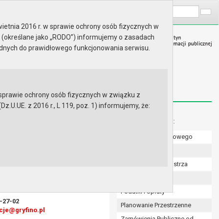
A
Wyszukaj na stronie:
A
A
ietnia 2016 r. w sprawie ochrony osób fizycznych w
 (określane jako „RODO”) informujemy o zasadach
ędnych do prawidłowego funkcjonowania serwisu.
prawie ochrony osób fizycznych w związku z
.UE. z 2016 r., L 119, poz. 1) informujemy, że:
Menu dodatkowe:
Numer konta bankowego
ek, stanowiących własność
Uchwały Rady
Zarządzenia Burmistrza
Budżet
Podatki i opłaty
6-27-02
Planowanie Przestrzenne
cje@gryfino.pl
Zamówienia Publiczne od