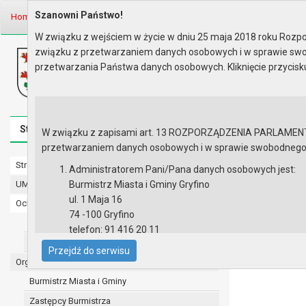
Szanowni Państwo!
Home
Informacje
Ogłoszenia
Rok 2004
W związku z wejściem w życie w dniu 25 maja 2018 roku Rozpor
związku z przetwarzaniem danych osobowych i w sprawie swo
Biuletyn Informacji Publicznej
przetwarzania Państwa danych osobowych. Kliknięcie przycis
Urząd Miasta i Gminy w Gryfinie
Strona główna
Mapa serwisu
Aktualności
Redakcj
W związku z zapisami art. 13 ROZPORZĄDZENIA PARLAMENTU 
przetwarzaniem danych osobowych i w sprawie swobodnego prz
Strona główna
Rok 2004
Administratorem Pani/Pana danych osobowych jest:
UMiG - telefony wewnętrzne
Burmistrz Miasta i Gminy Gryfino
Ogłoszenie o 
ul. 1 Maja 16
Ochrona danych osobowych
Gminy Gryfino.
74 -100 Gryfino
Urząd Miasta i Gminy w Gryfinie
telefon: 91 416 20 11
Straż Miejska
e-mail:
burmistrz@gryfino.pl
Przejdź do serwisu
Dane kontaktowe Inspektora Ochrony Danych:
Organy
telefon: 91 416 20 11
Burmistrz Miasta i Gminy
e-mail:
iod@gryfino.pl
Zastępcy Burmistrza
Pani/Pana dane osobowe przetwarzane są zgodnie z o