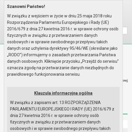
Szanowni Państwo!
Home
Prawo lokalne
Uchwały
Uchwały podjęte w roku 2021
Sesja nr XXXIV
W związku z wejściem w życie w dniu 25 maja 2018 roku
Rozporządzenia Parlamentu Europejskiego i Rady (UE)
Wyszukaj na stronie:
A
A
A
2016/679 z dnia 27 kwietnia 2016 r. w sprawie ochrony osób
fizycznych w związku z przetwarzaniem danych
osobowych i w sprawie swobodnego przepływu takich
danych oraz uchylenia dyrektywy 95/46/WE (określane jako
Biuletyn Informacji Publicznej
„RODO”) informujemy o zasadach przetwarzania Państwa
Urząd Miasta i Gminy w Gryfinie
danych osobowych. Kliknięcie przycisku „Przejdź do serwisu”
oznacza zgodę na przetwarzanie danych niezbędnych do
prawidłowego funkcjonowania serwisu.
Klauzula informacyjna ogólna
Strona główna
Mapa serwisu
Aktualności
W związku z zapisami art. 13 ROZPORZĄDZENIA
Redakcja
Instrukcja korzystania
Dostępność
PARLAMENTU EUROPEJSKIEGO I RADY (UE) 2016/679 z
dnia 27 kwietnia 2016 r. w sprawie ochrony osób
fizycznych w związku z przetwarzaniem danych
Strona główna
osobowych i w sprawie swobodnego przepływu takich