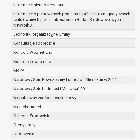
Informacje nieudostępnione
zabezpieczenia ewentualnych roszczeń, a w
przypadku wyrażenia zgody na przetwarzanie
Informacje o planowanych pomiarach pól elektromagnetycznych
danych po zakończeniu i rozliczeniu umowy, do
realizowanych przez Laboratorium Badań Środowiskowych
NetWorkS!
czasu wycofania tej zgody.
Ponadto w przypadku umów o dofinansowanie
Jednostki organizacyjne Gminy
dane osobowe od momentu pozyskania
Konsultacje społeczne
przechowywane są przez okres wynikający z
Kontrola Wewnętrzna
umowy o dofinansowanie zawartej między
beneficjentem a określoną instytucją, trwałości
Kontrole Zewnętrzne
danego projektu i konieczności zachowania
MKZP
dokumentacji projektu do celów kontrolnych.
Narodowy Spis Powszechny Ludności i Mieszkań w 2021 r.
W związku z przetwarzaniem przez
administratora danych osobowych przysługuje
Narodowy Spis Ludności i Mieszkań 2011
Pani/Panu:
Niepubliczny zasób mieszkaniowy
prawo dostępu do treści danych oraz
Nieruchomości
otrzymywania ich kopii na podstawie art. 15
RODO;
Ochrona Środowiska
prawo do żądania sprostowania danych na
Oferty pracy
podstawie art. 16 RODO,
Ogłoszenia
w przypadku gdy: