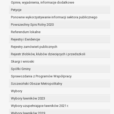
dane są nieprawidłowe lub
Opinie, wyjaśnienia, informacje dodatkowe
niekompletne;
Petycje
prawo do żądania usunięcia danych
Ponowne wykorzystywanie informacji sektora publicznego
osobowych (tzw. prawo do bycia
Powszechny Spis Rolny 2020
zapomnianym) na podstawie art. 17 RODO,
w przypadku gdy:
Referendum lokalne
dane nie są już niezbędne do celów,
Rejestry i Ewidencje
dla których były zebrane lub w inny
Rejestry zamówień publicznych
sposób przetwarzane,
osoba, której dane dotyczą, wniosła
Rejestr żłobków, klubów dziecięcych i przedszkoli
sprzeciw wobec przetwarzania
Skargi i wnioski
danych osobowych,
Spółki Gminy
osoba, której dane dotyczą wycofała
zgodę na przetwarzanie danych
Sprawozdania z Programów Współpracy
osobowych, która jest podstawą
Szczeciński Obszar Metropolitalny
przetwarzania danych i nie ma innej
Wybory
podstawy prawnej przetwarzania
danych,
Wybory ławników 2023
dane osobowe przetwarzane są
Wybory uzupełniające ławników 2021 r.
niezgodnie z prawem,
Wybory ławników 2019