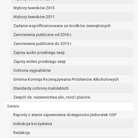
dane osobowe muszą być usunięte w
celu wywiązania się z obowiązku
Wybory ławników 2015
wynikającego z przepisów prawa;
Wybory ławników 2011
prawo do żądania ograniczenia
Zadania współfinansowane ze środków zewnętrznych
przetwarzania danych osobowych na
podstawie art. 18 RODO, w przypadku gdy:
Zamówienia publiczne od 2016 r.
osoba, której dane dotyczą
Zamówienia publiczne do 2015 r.
kwestionuje prawidłowość danych
Zapisy audio przebiegu sesji
osobowych – na okres pozwalający
administratorowi sprawdzić
Zapisy wideo przebiegu sesji
prawidłowość tych danych,
Ochrona sygnalistów
przetwarzanie danych jest niezgodne
Gminna Komisja Rozwiązywania Problemów Alkoholowych
z prawem, a osoba, której dane
Standardy ochrony małoletnich
dotyczą, sprzeciwia się usunięciu
danych, żądając w zamian ich
Zespół ds. nazewnictwa ulic, rond i placów.
ograniczenia,
Serwis
administrator nie potrzebuje już
Raporty o stanie zapewnienia dostępności jednostek OSP
danych dla swoich celów, ale osoba,
której dane dotyczą, potrzebuje ich do
Instrukcja korzystania
ustalenia, obrony lub dochodzenia
Redakcja
roszczeń,