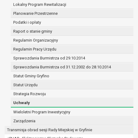
(merytorycznych), a także obowiązków i
Lokalny Program Rewitalizacji
zadań zleconych przez instytucje
Planowanie Przestrzenne
nadrzędne wobec Gminy;
Podatki i opłaty
zawarcia i realizacji umów;
ochrony żywotnych interesów osoby, której
Raport o stanie gminy
dane dotyczą, lub innej osoby fizycznej;
Regulamin Organizacyjny
wykonania zadania realizowanego w
Regulamin Pracy Urzędu
interesie publicznym lub w ramach
sprawowania władzy publicznej
Sprawozdania Burmistrza od 29.10.2014
powierzonej administratorowi;
Sprawozdania Burmistrza od 31.12.2002 do 28.10.2014
w pozostałych przypadkach dane osobowe
Statut Gminy Gryfino
przetwarzane są wyłącznie na podstawie
wcześniej udzielonej zgody w zakresie i celu
Statut Urzędu
określonym w treści zgody.
Strategia Rozwoju
W związku z przetwarzaniem danych w celu
Uchwały
wskazanym w pkt. 3, dane osobowe mogą być
udostępniane innym upoważnionym odbiorcom lub
Wieloletni Program Inwestycyjny
kategoriom odbiorców danych osobowych.
Zarządzenia
Odbiorcami mogą być:
Transmisja obrad sesji Rady Miejskiej w Gryfinie
podmioty, które przetwarzają dane