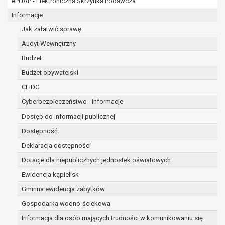
ePUAP - Elektroniczna Skrzynka Podawcza
osobowe w imieniu administratora na
podstawie zawartej z nim umowy
Informacje
powierzenia przetwarzania danych
Jak załatwić sprawę
osobowych;
Audyt Wewnętrzny
podmioty upoważnione do odbioru danych
osobowych na podstawie odpowiednich
Budżet
przepisów prawa.
Budżet obywatelski
Pani/Pana dane osobowe będą przetwarzane
CEIDG
przez okres niezbędny do realizacji celu dla jakiego
zostały zebrane oraz zgodnie z terminami
Cyberbezpieczeństwo - informacje
archiwizacji określonymi przez przepisy prawa
Dostęp do informacji publicznej
powszechnie obowiązującego.
Dostępność
W przypadku, gdy dane osobowe przetwarzane są
na podstawie zgody osoby, której dane dotyczą
Deklaracja dostępności
przetwarzanie odbywa się do czasu wycofania tej
Dotacje dla niepublicznych jednostek oświatowych
zgody.
Ewidencja kąpielisk
W przypadku, gdy dane osobowe przetwarzane są
Gminna ewidencja zabytków
w celu zawarcia i realizacji umowy przetwarzanie
odbywa się przez okres niezbędny do realizacji
Gospodarka wodno-ściekowa
zawartej umowy, a po tym czasie w zakresie
Informacja dla osób mających trudności w komunikowaniu się
wymaganym przez przepisy prawa lub dla