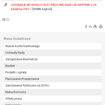
wykonania zadania realizowanego w
UCHWAŁA NR XXXIV/274/21 RADY MIEJSKIEJ W GRYFINIE z 29
interesie publicznym lub w ramach
kwietnia 2021 r.
[95983 bajtów]
sprawowania władzy publicznej
powierzonej administratorowi bądź
niezbędność przetwarzania do celów
wynikających z prawnie
uzasadnionych interesów
realizowanych przez administratora
Menu dodatkowe:
lub przez stronę trzecią.
Numer konta bankowego
Z przyczyn związanych z Pani/Pana
Uchwały Rady
szczególną sytuacją. W razie wniesienia
sprzeciwu, administrator nie może już
Zarządzenia Burmistrza
przetwarzać tych danych osobowych, chyba
Budżet
że wykaże on istnienie ważnych prawnie
Podatki i opłaty
uzasadnionych podstaw do przetwarzania,
Planowanie Przestrzenne
nadrzędnych wobec interesów, praw i
wolności osoby, której dane dotyczą, lub
Zamówienia Publiczne od 2016 r.
podstaw do ustalenia, dochodzenia lub
Nieruchomości
obrony roszczeń.
Oferty pracy