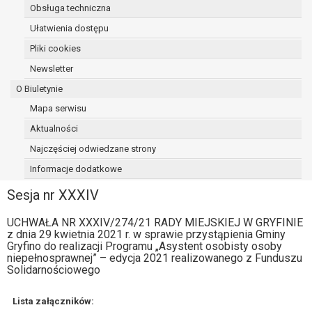
Obsługa techniczna
osoba, której dane dotyczą, wniosła
sprzeciw wobec przetwarzania
Ułatwienia dostępu
danych - do czasu ustalenia czy
Pliki cookies
prawnie uzasadnione podstawy po
Newsletter
stronie administratora są nadrzędne
wobec podstawy sprzeciwu;
O Biuletynie
prawo do przenoszenia danych na
Mapa serwisu
podstawie art. 20 RODO, w przypadku gdy
Aktualności
łącznie spełnione są następujące przesłanki:
przetwarzanie danych odbywa się na
Najczęściej odwiedzane strony
podstawie umowy zawartej z osobą,
Informacje dodatkowe
której dane dotyczą lub na podstawie
Sesja nr XXXIV
zgody wyrażonej przez tą osobę,
przetwarzanie odbywa się w sposób
UCHWAŁA NR XXXIV/274/21 RADY MIEJSKIEJ W GRYFINIE
zautomatyzowany;
z dnia 29 kwietnia 2021 r. w sprawie przystąpienia Gminy
prawo sprzeciwu wobec przetwarzania
Gryfino do realizacji Programu „Asystent osobisty osoby
danych na podstawie art. 21 RODO, wobec
niepełnosprawnej” – edycja 2021 realizowanego z Funduszu
Solidarnościowego
przetwarzania danych osobowych, którego
podstawą prawną jest:
Lista załączników:
niezbędność przetwarzania do