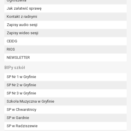
Ogłoszenia
W przypadku gdy przetwarzanie danych
Jak załatwić sprawę
osobowych odbywa się na podstawie zgody osoby
na przetwarzanie danych osobowych (art. 6 ust. 1
Kontakt z radnymi
lit a RODO), przysługuje Pani/Panu prawo do
Zapisy audio sesji
cofnięcia tej zgody w dowolnym momencie.
Zapisy wideo sesji
Cofnięcie to nie ma wpływu na zgodność
CEIDG
przetwarzania, którego dokonano na podstawie
zgody przed jej cofnięciem.
RIOS
Przysługuje Pani/Panu prawo wniesienia skargi do
NEWSLETTER
organu nadzorczego na niezgodne z prawem
przetwarzanie Pani/Pana danych osobowych
BIPy szkół
przez administratora.
SP Nr 1 w Gryfinie
Organem właściwym do wniesienia skargi jest
SP Nr 2 w Gryfinie
Prezes Urzędu Ochrony Danych Osobowych.
W zależności od sfery, w której przetwarzane są
SP Nr 3 w Gryfinie
dane osobowe, podanie danych osobowych jest
Szkoła Muzyczna w Gryfinie
dobrowolne albo jest wymogiem ustawowym lub
SP w Chwarstnicy
umownym.
SP w Gardnie
Pani/Pana dane nie będą poddawane
zautomatyzowanemu podejmowaniu decyzji, w
SP w Radziszewie