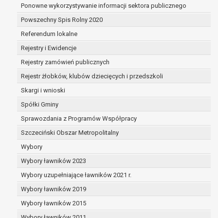
dane są nieprawidłowe lub
Ponowne wykorzystywanie informacji sektora publicznego
niekompletne;
Powszechny Spis Rolny 2020
prawo do żądania usunięcia danych
Referendum lokalne
osobowych (tzw. prawo do bycia
zapomnianym) na podstawie art. 17 RODO,
Rejestry i Ewidencje
w przypadku gdy:
Rejestry zamówień publicznych
dane nie są już niezbędne do celów,
Rejestr żłobków, klubów dziecięcych i przedszkoli
dla których były zebrane lub w inny
sposób przetwarzane,
Skargi i wnioski
osoba, której dane dotyczą, wniosła
Spółki Gminy
sprzeciw wobec przetwarzania
Sprawozdania z Programów Współpracy
danych osobowych,
Szczeciński Obszar Metropolitalny
osoba, której dane dotyczą wycofała
zgodę na przetwarzanie danych
Wybory
osobowych, która jest podstawą
Wybory ławników 2023
przetwarzania danych i nie ma innej
Wybory uzupełniające ławników 2021 r.
podstawy prawnej przetwarzania
danych,
Wybory ławników 2019
dane osobowe przetwarzane są
Wybory ławników 2015
niezgodnie z prawem,
Wybory ławników 2011