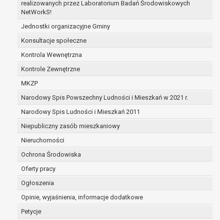
realizowanych przez Laboratorium Badań Środowiskowych
zabezpieczenia ewentualnych roszczeń, a w
NetWorkS!
przypadku wyrażenia zgody na przetwarzanie
Jednostki organizacyjne Gminy
danych po zakończeniu i rozliczeniu umowy, do
Konsultacje społeczne
czasu wycofania tej zgody.
Ponadto w przypadku umów o dofinansowanie
Kontrola Wewnętrzna
dane osobowe od momentu pozyskania
Kontrole Zewnętrzne
przechowywane są przez okres wynikający z
MKZP
umowy o dofinansowanie zawartej między
beneficjentem a określoną instytucją, trwałości
Narodowy Spis Powszechny Ludności i Mieszkań w 2021 r.
danego projektu i konieczności zachowania
Narodowy Spis Ludności i Mieszkań 2011
dokumentacji projektu do celów kontrolnych.
Niepubliczny zasób mieszkaniowy
W związku z przetwarzaniem przez
administratora danych osobowych przysługuje
Nieruchomości
Pani/Panu:
Ochrona Środowiska
prawo dostępu do treści danych oraz
Oferty pracy
otrzymywania ich kopii na podstawie art. 15
RODO;
Ogłoszenia
prawo do żądania sprostowania danych na
Opinie, wyjaśnienia, informacje dodatkowe
podstawie art. 16 RODO,
Petycje
w przypadku gdy: