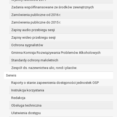
dane osobowe muszą być usunięte w
celu wywiązania się z obowiązku
Zadania współfinansowane ze środków zewnętrznych
wynikającego z przepisów prawa;
Zamówienia publiczne od 2016 r.
prawo do żądania ograniczenia
Zamówienia publiczne do 2015 r.
przetwarzania danych osobowych na
podstawie art. 18 RODO, w przypadku gdy:
Zapisy audio przebiegu sesji
osoba, której dane dotyczą
Zapisy wideo przebiegu sesji
kwestionuje prawidłowość danych
Ochrona sygnalistów
osobowych – na okres pozwalający
administratorowi sprawdzić
Gminna Komisja Rozwiązywania Problemów Alkoholowych
prawidłowość tych danych,
Standardy ochrony małoletnich
przetwarzanie danych jest niezgodne
Zespół ds. nazewnictwa ulic, rond i placów.
z prawem, a osoba, której dane
dotyczą, sprzeciwia się usunięciu
Serwis
danych, żądając w zamian ich
Raporty o stanie zapewnienia dostępności jednostek OSP
ograniczenia,
Instrukcja korzystania
administrator nie potrzebuje już
Redakcja
danych dla swoich celów, ale osoba,
której dane dotyczą, potrzebuje ich do
Obsługa techniczna
ustalenia, obrony lub dochodzenia
Ułatwienia dostępu
roszczeń,