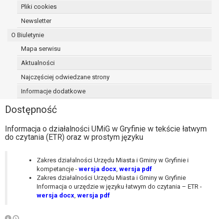
Pliki cookies
osoba, której dane dotyczą, wniosła
sprzeciw wobec przetwarzania
Newsletter
danych - do czasu ustalenia czy
O Biuletynie
prawnie uzasadnione podstawy po
Mapa serwisu
stronie administratora są nadrzędne
wobec podstawy sprzeciwu;
Aktualności
prawo do przenoszenia danych na
Najczęściej odwiedzane strony
podstawie art. 20 RODO, w przypadku gdy
Informacje dodatkowe
łącznie spełnione są następujące przesłanki:
przetwarzanie danych odbywa się na
Dostępność
podstawie umowy zawartej z osobą,
której dane dotyczą lub na podstawie
Informacja o działalności UMiG w Gryfinie w tekście łatwym
do czytania (ETR) oraz w prostym języku
zgody wyrażonej przez tą osobę,
przetwarzanie odbywa się w sposób
zautomatyzowany;
Zakres działalności Urzędu Miasta i Gminy w Gryfinie i
prawo sprzeciwu wobec przetwarzania
kompetancje -
wersja docx
,
wersja pdf
Zakres działalności Urzędu Miasta i Gminy w Gryfinie
danych na podstawie art. 21 RODO, wobec
Informacja o urzędzie w języku łatwym do czytania – ETR -
przetwarzania danych osobowych, którego
wersja docx
,
wersja pdf
podstawą prawną jest:
niezbędność przetwarzania do