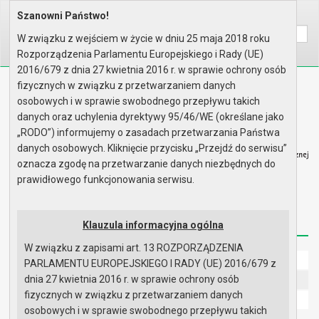
Wyszukaj na stronie:
Szanowni Państwo!
Home
Informacje
Dostępność
W związku z wejściem w życie w dniu 25 maja 2018 roku
A
A
A
Rozporządzenia Parlamentu Europejskiego i Rady (UE)
2016/679 z dnia 27 kwietnia 2016 r. w sprawie ochrony osób
fizycznych w związku z przetwarzaniem danych
Biuletyn Informacji Publicznej
osobowych i w sprawie swobodnego przepływu takich
Urząd Miasta i Gminy w Gryfinie
danych oraz uchylenia dyrektywy 95/46/WE (określane jako
„RODO”) informujemy o zasadach przetwarzania Państwa
danych osobowych. Kliknięcie przycisku „Przejdź do serwisu”
oznacza zgodę na przetwarzanie danych niezbędnych do
prawidłowego funkcjonowania serwisu.
Strona główna
Mapa serwisu
Aktualności
Redakcja
Instrukcja korzystania
Dostępność
Klauzula informacyjna ogólna
W związku z zapisami art. 13 ROZPORZĄDZENIA
Strona główna
PARLAMENTU EUROPEJSKIEGO I RADY (UE) 2016/679 z
dnia 27 kwietnia 2016 r. w sprawie ochrony osób
UMiG - telefony wewnętrzne
fizycznych w związku z przetwarzaniem danych
Ochrona danych osobowych
osobowych i w sprawie swobodnego przepływu takich