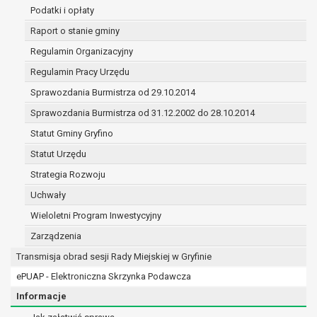
(merytorycznych), a także obowiązków i
Podatki i opłaty
zadań zleconych przez instytucje
Raport o stanie gminy
nadrzędne wobec Gminy;
Regulamin Organizacyjny
zawarcia i realizacji umów;
ochrony żywotnych interesów osoby, której
Regulamin Pracy Urzędu
dane dotyczą, lub innej osoby fizycznej;
Sprawozdania Burmistrza od 29.10.2014
wykonania zadania realizowanego w
Sprawozdania Burmistrza od 31.12.2002 do 28.10.2014
interesie publicznym lub w ramach
sprawowania władzy publicznej
Statut Gminy Gryfino
powierzonej administratorowi;
Statut Urzędu
w pozostałych przypadkach dane osobowe
Strategia Rozwoju
przetwarzane są wyłącznie na podstawie
wcześniej udzielonej zgody w zakresie i celu
Uchwały
określonym w treści zgody.
Wieloletni Program Inwestycyjny
W związku z przetwarzaniem danych w celu
Zarządzenia
wskazanym w pkt. 3, dane osobowe mogą być
Transmisja obrad sesji Rady Miejskiej w Gryfinie
udostępniane innym upoważnionym odbiorcom lub
kategoriom odbiorców danych osobowych.
ePUAP - Elektroniczna Skrzynka Podawcza
Odbiorcami mogą być:
Informacje
podmioty, które przetwarzają dane