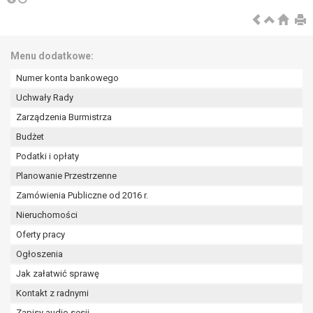
wykonania zadania realizowanego w
interesie publicznym lub w ramach
sprawowania władzy publicznej
powierzonej administratorowi bądź
Menu dodatkowe:
niezbędność przetwarzania do celów
Numer konta bankowego
wynikających z prawnie
uzasadnionych interesów
Uchwały Rady
realizowanych przez administratora
Zarządzenia Burmistrza
lub przez stronę trzecią.
Budżet
Z przyczyn związanych z Pani/Pana
Podatki i opłaty
szczególną sytuacją. W razie wniesienia
sprzeciwu, administrator nie może już
Planowanie Przestrzenne
przetwarzać tych danych osobowych, chyba
Zamówienia Publiczne od 2016 r.
że wykaże on istnienie ważnych prawnie
Nieruchomości
uzasadnionych podstaw do przetwarzania,
Oferty pracy
nadrzędnych wobec interesów, praw i
wolności osoby, której dane dotyczą, lub
Ogłoszenia
podstaw do ustalenia, dochodzenia lub
Jak załatwić sprawę
obrony roszczeń.
Kontakt z radnymi
Zapisy audio sesji