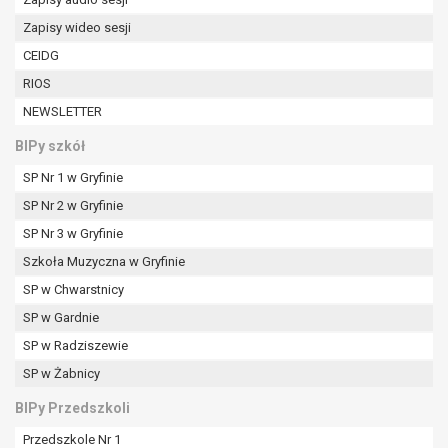
W przypadku gdy przetwarzanie danych
Zapisy wideo sesji
osobowych odbywa się na podstawie zgody osoby
na przetwarzanie danych osobowych (art. 6 ust. 1
CEIDG
lit a RODO), przysługuje Pani/Panu prawo do
RIOS
cofnięcia tej zgody w dowolnym momencie.
NEWSLETTER
Cofnięcie to nie ma wpływu na zgodność
przetwarzania, którego dokonano na podstawie
BIPy szkół
zgody przed jej cofnięciem.
SP Nr 1 w Gryfinie
Przysługuje Pani/Panu prawo wniesienia skargi do
SP Nr 2 w Gryfinie
organu nadzorczego na niezgodne z prawem
przetwarzanie Pani/Pana danych osobowych
SP Nr 3 w Gryfinie
przez administratora.
Szkoła Muzyczna w Gryfinie
Organem właściwym do wniesienia skargi jest
SP w Chwarstnicy
Prezes Urzędu Ochrony Danych Osobowych.
W zależności od sfery, w której przetwarzane są
SP w Gardnie
dane osobowe, podanie danych osobowych jest
SP w Radziszewie
dobrowolne albo jest wymogiem ustawowym lub
SP w Żabnicy
umownym.
Pani/Pana dane nie będą poddawane
BIPy Przedszkoli
zautomatyzowanemu podejmowaniu decyzji, w
Przedszkole Nr 1