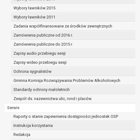
dane osobowe muszą być usunięte w
celu wywiązania się z obowiązku
Wybory ławników 2015
wynikającego z przepisów prawa;
Wybory ławników 2011
prawo do żądania ograniczenia
Zadania współfinansowane ze środków zewnętrznych
przetwarzania danych osobowych na
podstawie art. 18 RODO, w przypadku gdy:
Zamówienia publiczne od 2016 r.
osoba, której dane dotyczą
Zamówienia publiczne do 2015 r.
kwestionuje prawidłowość danych
Zapisy audio przebiegu sesji
osobowych – na okres pozwalający
administratorowi sprawdzić
Zapisy wideo przebiegu sesji
prawidłowość tych danych,
Ochrona sygnalistów
przetwarzanie danych jest niezgodne
Gminna Komisja Rozwiązywania Problemów Alkoholowych
z prawem, a osoba, której dane
Standardy ochrony małoletnich
dotyczą, sprzeciwia się usunięciu
danych, żądając w zamian ich
Zespół ds. nazewnictwa ulic, rond i placów.
ograniczenia,
Serwis
administrator nie potrzebuje już
Raporty o stanie zapewnienia dostępności jednostek OSP
danych dla swoich celów, ale osoba,
której dane dotyczą, potrzebuje ich do
Instrukcja korzystania
ustalenia, obrony lub dochodzenia
Redakcja
roszczeń,