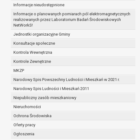
Informacje nieudostępnione
zabezpieczenia ewentualnych roszczeń, a w
przypadku wyrażenia zgody na przetwarzanie
Informacje o planowanych pomiarach pól elektromagnetycznych
danych po zakończeniu i rozliczeniu umowy, do
realizowanych przez Laboratorium Badań Środowiskowych
NetWorkS!
czasu wycofania tej zgody.
Ponadto w przypadku umów o dofinansowanie
Jednostki organizacyjne Gminy
dane osobowe od momentu pozyskania
Konsultacje społeczne
przechowywane są przez okres wynikający z
Kontrola Wewnętrzna
umowy o dofinansowanie zawartej między
beneficjentem a określoną instytucją, trwałości
Kontrole Zewnętrzne
danego projektu i konieczności zachowania
MKZP
dokumentacji projektu do celów kontrolnych.
Narodowy Spis Powszechny Ludności i Mieszkań w 2021 r.
W związku z przetwarzaniem przez
administratora danych osobowych przysługuje
Narodowy Spis Ludności i Mieszkań 2011
Pani/Panu:
Niepubliczny zasób mieszkaniowy
prawo dostępu do treści danych oraz
Nieruchomości
otrzymywania ich kopii na podstawie art. 15
RODO;
Ochrona Środowiska
prawo do żądania sprostowania danych na
Oferty pracy
podstawie art. 16 RODO,
Ogłoszenia
w przypadku gdy: