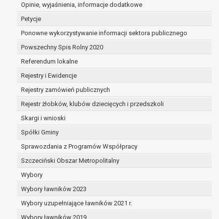
dane są nieprawidłowe lub
Opinie, wyjaśnienia, informacje dodatkowe
niekompletne;
Petycje
prawo do żądania usunięcia danych
Ponowne wykorzystywanie informacji sektora publicznego
osobowych (tzw. prawo do bycia
Powszechny Spis Rolny 2020
zapomnianym) na podstawie art. 17 RODO,
w przypadku gdy:
Referendum lokalne
dane nie są już niezbędne do celów,
Rejestry i Ewidencje
dla których były zebrane lub w inny
Rejestry zamówień publicznych
sposób przetwarzane,
osoba, której dane dotyczą, wniosła
Rejestr żłobków, klubów dziecięcych i przedszkoli
sprzeciw wobec przetwarzania
Skargi i wnioski
danych osobowych,
Spółki Gminy
osoba, której dane dotyczą wycofała
zgodę na przetwarzanie danych
Sprawozdania z Programów Współpracy
osobowych, która jest podstawą
Szczeciński Obszar Metropolitalny
przetwarzania danych i nie ma innej
Wybory
podstawy prawnej przetwarzania
danych,
Wybory ławników 2023
dane osobowe przetwarzane są
Wybory uzupełniające ławników 2021 r.
niezgodnie z prawem,
Wybory ławników 2019