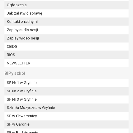
W przypadku gdy przetwarzanie danych
Ogłoszenia
osobowych odbywa się na podstawie zgody osoby
Jak załatwić sprawę
na przetwarzanie danych osobowych (art. 6 ust. 1
Kontakt z radnymi
lit a RODO), przysługuje Pani/Panu prawo do
cofnięcia tej zgody w dowolnym momencie.
Zapisy audio sesji
Cofnięcie to nie ma wpływu na zgodność
Zapisy wideo sesji
przetwarzania, którego dokonano na podstawie
CEIDG
zgody przed jej cofnięciem.
RIOS
Przysługuje Pani/Panu prawo wniesienia skargi do
organu nadzorczego na niezgodne z prawem
NEWSLETTER
przetwarzanie Pani/Pana danych osobowych
BIPy szkół
przez administratora.
Organem właściwym do wniesienia skargi jest
SP Nr 1 w Gryfinie
Prezes Urzędu Ochrony Danych Osobowych.
SP Nr 2 w Gryfinie
W zależności od sfery, w której przetwarzane są
SP Nr 3 w Gryfinie
dane osobowe, podanie danych osobowych jest
dobrowolne albo jest wymogiem ustawowym lub
Szkoła Muzyczna w Gryfinie
umownym.
SP w Chwarstnicy
Pani/Pana dane nie będą poddawane
SP w Gardnie
zautomatyzowanemu podejmowaniu decyzji, w
SP w Radziszewie