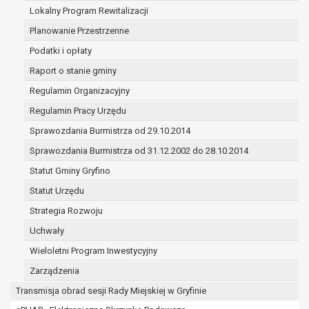
(merytorycznych), a także obowiązków i
Lokalny Program Rewitalizacji
zadań zleconych przez instytucje
Planowanie Przestrzenne
nadrzędne wobec Gminy;
Podatki i opłaty
zawarcia i realizacji umów;
ochrony żywotnych interesów osoby, której
Raport o stanie gminy
dane dotyczą, lub innej osoby fizycznej;
Regulamin Organizacyjny
wykonania zadania realizowanego w
Regulamin Pracy Urzędu
interesie publicznym lub w ramach
sprawowania władzy publicznej
Sprawozdania Burmistrza od 29.10.2014
powierzonej administratorowi;
Sprawozdania Burmistrza od 31.12.2002 do 28.10.2014
w pozostałych przypadkach dane osobowe
Statut Gminy Gryfino
przetwarzane są wyłącznie na podstawie
wcześniej udzielonej zgody w zakresie i celu
Statut Urzędu
określonym w treści zgody.
Strategia Rozwoju
W związku z przetwarzaniem danych w celu
Uchwały
wskazanym w pkt. 3, dane osobowe mogą być
udostępniane innym upoważnionym odbiorcom lub
Wieloletni Program Inwestycyjny
kategoriom odbiorców danych osobowych.
Zarządzenia
Odbiorcami mogą być:
Transmisja obrad sesji Rady Miejskiej w Gryfinie
podmioty, które przetwarzają dane