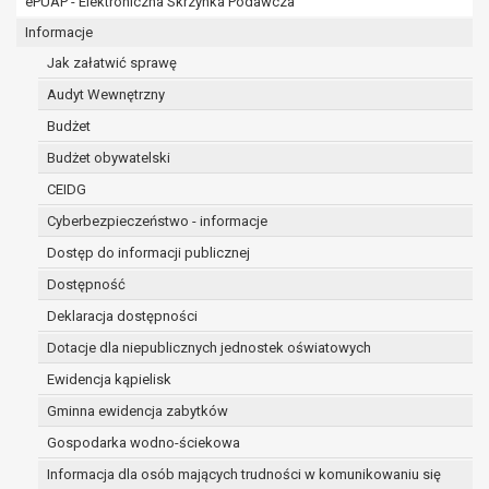
ePUAP - Elektroniczna Skrzynka Podawcza
osobowe w imieniu administratora na
podstawie zawartej z nim umowy
Informacje
powierzenia przetwarzania danych
Jak załatwić sprawę
osobowych;
Audyt Wewnętrzny
podmioty upoważnione do odbioru danych
osobowych na podstawie odpowiednich
Budżet
przepisów prawa.
Budżet obywatelski
Pani/Pana dane osobowe będą przetwarzane
CEIDG
przez okres niezbędny do realizacji celu dla jakiego
zostały zebrane oraz zgodnie z terminami
Cyberbezpieczeństwo - informacje
archiwizacji określonymi przez przepisy prawa
Dostęp do informacji publicznej
powszechnie obowiązującego.
Dostępność
W przypadku, gdy dane osobowe przetwarzane są
na podstawie zgody osoby, której dane dotyczą
Deklaracja dostępności
przetwarzanie odbywa się do czasu wycofania tej
Dotacje dla niepublicznych jednostek oświatowych
zgody.
Ewidencja kąpielisk
W przypadku, gdy dane osobowe przetwarzane są
Gminna ewidencja zabytków
w celu zawarcia i realizacji umowy przetwarzanie
odbywa się przez okres niezbędny do realizacji
Gospodarka wodno-ściekowa
zawartej umowy, a po tym czasie w zakresie
Informacja dla osób mających trudności w komunikowaniu się
wymaganym przez przepisy prawa lub dla