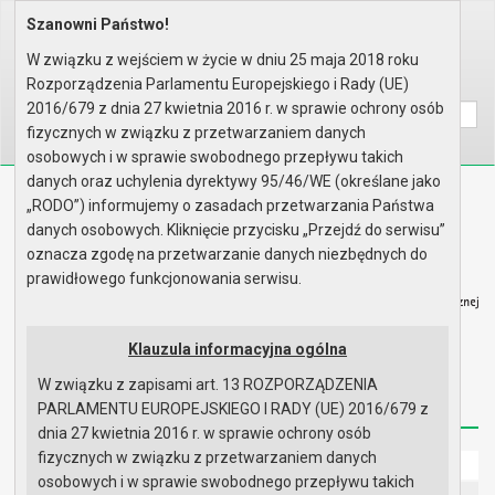
Szanowni Państwo!
Home
Organy
Rada Miejska
VIII kadencja Rady Miejskiej
Dyżury Radnych
W związku z wejściem w życie w dniu 25 maja 2018 roku
Rozporządzenia Parlamentu Europejskiego i Rady (UE)
Wyszukaj na stronie:
A
A
A
2016/679 z dnia 27 kwietnia 2016 r. w sprawie ochrony osób
fizycznych w związku z przetwarzaniem danych
osobowych i w sprawie swobodnego przepływu takich
danych oraz uchylenia dyrektywy 95/46/WE (określane jako
Biuletyn Informacji Publicznej
„RODO”) informujemy o zasadach przetwarzania Państwa
Urząd Miasta i Gminy w Gryfinie
danych osobowych. Kliknięcie przycisku „Przejdź do serwisu”
oznacza zgodę na przetwarzanie danych niezbędnych do
prawidłowego funkcjonowania serwisu.
Klauzula informacyjna ogólna
Strona główna
Mapa serwisu
Aktualności
W związku z zapisami art. 13 ROZPORZĄDZENIA
Redakcja
Instrukcja korzystania
Dostępność
PARLAMENTU EUROPEJSKIEGO I RADY (UE) 2016/679 z
dnia 27 kwietnia 2016 r. w sprawie ochrony osób
fizycznych w związku z przetwarzaniem danych
Strona główna
osobowych i w sprawie swobodnego przepływu takich