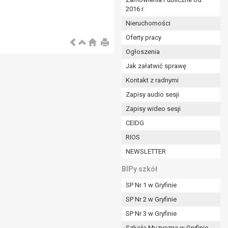
2016 r.
ym (Dz.U. z 2017r., poz. 1875 ze zm.) oraz z
 wobec Gminy;
Nieruchomości
Oferty pracy
Ogłoszenia
ministratorowi;
ie i celu określonym w treści zgody.
Jak załatwić sprawę
m odbiorcom lub kategoriom odbiorców danych
Kontakt z radnymi
Zapisy audio sesji
ia przetwarzania danych osobowych;
Zapisy wideo sesji
e z terminami archiwizacji określonymi przez
CEIDG
RIOS
o czasu wycofania tej zgody.
NEWSLETTER
ezbędny do realizacji zawartej umowy, a po tym
ia zgody na przetwarzanie danych po zakończeniu i
BIPy szkół
SP Nr 1 w Gryfinie
jący z umowy o dofinansowanie zawartej między
SP Nr 2 w Gryfinie
ntrolnych.
SP Nr 3 w Gryfinie
Szkoła Muzyczna w Gryfinie