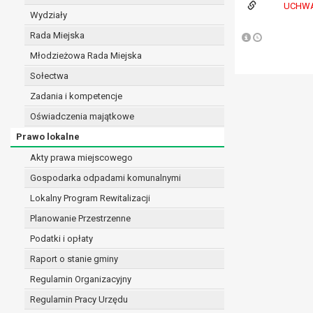
UCHWA
realizacji zadań wynikających z przepisów prawa
Wydziały
szeregu ustaw kompetencyjnych (merytorycznych
Rada Miejska
zawarcia i realizacji umów;
Młodzieżowa Rada Miejska
ochrony żywotnych interesów osoby, której dane d
wykonania zadania realizowanego w interesie p
Sołectwa
w pozostałych przypadkach dane osobowe przetw
Zadania i kompetencje
W związku z przetwarzaniem danych w celu wskazany
Oświadczenia majątkowe
osobowych. Odbiorcami mogą być:
Prawo lokalne
podmioty, które przetwarzają dane osobowe w i
podmioty upoważnione do odbioru danych osob
Akty prawa miejscowego
Pani/Pana dane osobowe będą przetwarzane przez okres
Gospodarka odpadami komunalnymi
przepisy prawa powszechnie obowiązującego.
Lokalny Program Rewitalizacji
W przypadku, gdy dane osobowe przetwarzane są na po
W przypadku, gdy dane osobowe przetwarzane są w celu
Planowanie Przestrzenne
czasie w zakresie wymaganym przez przepisy prawa lu
Podatki i opłaty
rozliczeniu umowy, do czasu wycofania tej zgody.
Raport o stanie gminy
Ponadto w przypadku umów o dofinansowanie dane o
beneficjentem a określoną instytucją, trwałości daneg
Regulamin Organizacyjny
W związku z przetwarzaniem przez administratora da
Regulamin Pracy Urzędu
prawo dostępu do treści danych oraz otrzymywan