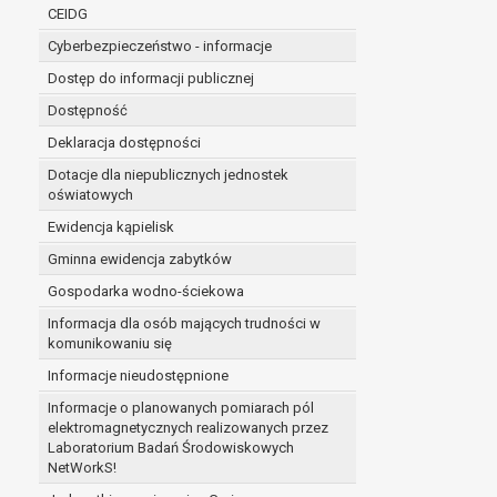
niezbędność przetwarzania do wykonania 
CEIDG
administratorowi bądź
Cyberbezpieczeństwo - informacje
niezbędność przetwarzania do celów wynik
Z przyczyn związanych z Pani/Pana szczególną s
Dostęp do informacji publicznej
on istnienie ważnych prawnie uzasadnionych pod
Dostępność
ustalenia, dochodzenia lub obrony roszczeń.
Deklaracja dostępności
Dotacje dla niepublicznych jednostek
W przypadku gdy przetwarzanie danych osobowych odby
oświatowych
prawo do cofnięcia tej zgody w dowolnym momencie. C
Ewidencja kąpielisk
Przysługuje Pani/Panu prawo wniesienia skargi do o
Gminna ewidencja zabytków
Organem właściwym do wniesienia skargi jest Prezes
W zależności od sfery, w której przetwarzane są da
Gospodarka wodno-ściekowa
Pani/Pana dane nie będą poddawane zautomatyzowane
Informacja dla osób mających trudności w
komunikowaniu się
Informacje nieudostępnione
Informacje o planowanych pomiarach pól
elektromagnetycznych realizowanych przez
Laboratorium Badań Środowiskowych
NetWorkS!