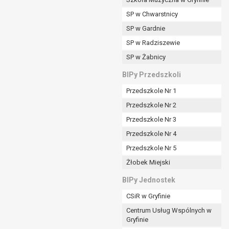
SP w Chwarstnicy
SP w Gardnie
padku gdy:
SP w Radziszewie
SP w Żabnicy
nia danych i nie ma innej podstawy prawnej
BIPy Przedszkoli
Przedszkole Nr 1
Przedszkole Nr 2
Przedszkole Nr 3
wi sprawdzić prawidłowość tych danych,
Przedszkole Nr 4
ądając w zamian ich ograniczenia,
Przedszkole Nr 5
enia, obrony lub dochodzenia roszczeń,
Żłobek Miejski
sadnione podstawy po stronie administratora są
BIPy Jednostek
i:
CSiR w Gryfinie
zgody wyrażonej przez tą osobę,
Centrum Usług Wspólnych w
órego podstawą prawną jest:
Gryfinie