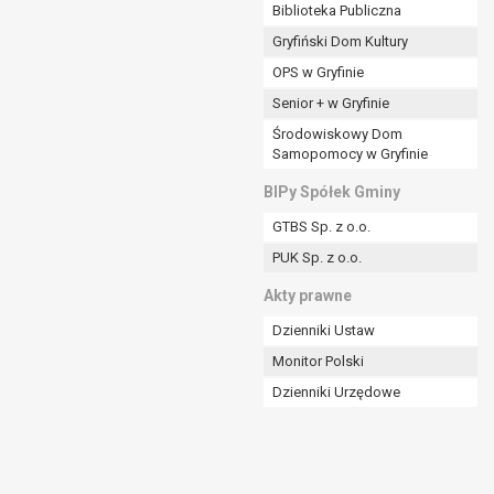
ania władzy publicznej powierzonej
Biblioteka Publiczna
Gryfiński Dom Kultury
stratora lub przez stronę trzecią.
OPS w Gryfinie
rzetwarzać tych danych osobowych, chyba że wykaże
osoby, której dane dotyczą, lub podstaw do
Senior + w Gryfinie
Środowiskowy Dom
Samopomocy w Gryfinie
art. 6 ust. 1 lit a RODO), przysługuje Pani/Panu
BIPy Spółek Gminy
no na podstawie zgody przed jej cofnięciem.
GTBS Sp. z o.o.
nych osobowych przez administratora.
PUK Sp. z o.o.
mogiem ustawowym lub umownym.
Akty prawne
Dzienniki Ustaw
Monitor Polski
Dzienniki Urzędowe