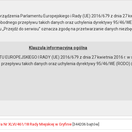
sja nr XLVI
ządzenia Parlamentu Europejskiego i Rady (UE) 2016/679 z dnia 27 kw
bodnego przepływu takich danych oraz uchylenia dyrektywy 95/46/WE
ku „Przejdź do serwisu” oznacza zgodę na przetwarzanie danych niezb
Klauzula informacyjna ogólna
a
Instrukcja korzystania
Dostępność
EUROPEJSKIEGO I RADY (UE) 2016/679 z dnia 27 kwietnia 2016 r. w s
epływu takich danych oraz uchylenia dyrektywy 95/46/WE (RODO) (Dz.U
VI
I/461/18 Rady Miejskiej w Gryfinie z dnia 26 kwietnia 2018 r. w 
tacji oraz trybu i zakresu kontroli prawidłowości pobrania i wykor
h przedszkoli i innych form wychowania przedszkolnego prowad
nie gminy Gryfino
ków:
 Nr XLVI/461/18 Rady Miejskiej w Gryfinie
[344206 bajtów]
bowiązującymi przepisami prawa w celu: