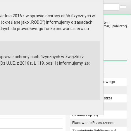
A
Wyszukaj na stronie:
A
A
ietnia 2016 r. w sprawie ochrony osób fizycznych w
 (określane jako „RODO”) informujemy o zasadach
ędnych do prawidłowego funkcjonowania serwisu.
prawie ochrony osób fizycznych w związku z
.UE. z 2016 r., L 119, poz. 1) informujemy, że:
Menu dodatkowe:
Numer konta bankowego
sprawie trybu udzielania i
zystania dotacji dla
Uchwały Rady
zonych przez osoby fizyczne i
Zarządzenia Burmistrza
Budżet
Podatki i opłaty
Planowanie Przestrzenne
Zamówienia Publiczne od