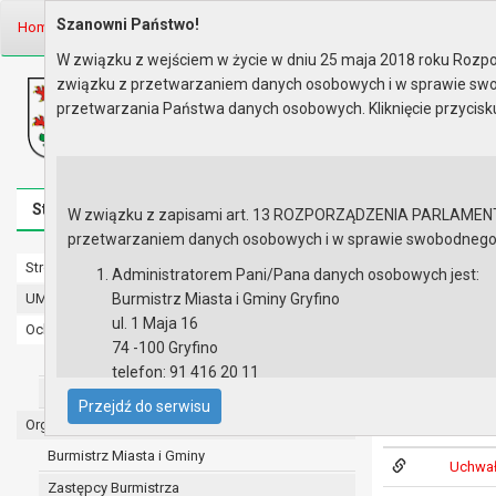
Szanowni Państwo!
Home
Prawo lokalne
Uchwały
Uchwały podjęte w roku 2018
Se
W związku z wejściem w życie w dniu 25 maja 2018 roku Rozpor
związku z przetwarzaniem danych osobowych i w sprawie swo
Biuletyn Informacji Publicznej
przetwarzania Państwa danych osobowych. Kliknięcie przycis
Urząd Miasta i Gminy w Gryfinie
Strona główna
Mapa serwisu
Aktualności
Redakcj
W związku z zapisami art. 13 ROZPORZĄDZENIA PARLAMENTU 
przetwarzaniem danych osobowych i w sprawie swobodnego prz
Strona główna
Sesja nr XL
Administratorem Pani/Pana danych osobowych jest:
UMiG - telefony wewnętrzne
Burmistrz Miasta i Gminy Gryfino
Uchwała Nr XLV
ul. 1 Maja 16
Ochrona danych osobowych
rozliczania do
74 -100 Gryfino
niepublicznyc
Urząd Miasta i Gminy w Gryfinie
telefon: 91 416 20 11
prawne na tere
Straż Miejska
e-mail:
burmistrz@gryfino.pl
Przejdź do serwisu
Dane kontaktowe Inspektora Ochrony Danych:
Organy
Lista załączni
telefon: 91 416 20 11
Burmistrz Miasta i Gminy
Uchwała
e-mail:
iod@gryfino.pl
Zastępcy Burmistrza
Pani/Pana dane osobowe przetwarzane są zgodnie z o