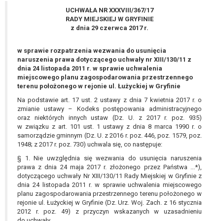
wykonania zadania realizowanego w
UCHWAŁA NR XXXVIII/367/17
interesie publicznym lub w ramach
RADY MIEJSKIEJ W GRYFINIE
sprawowania władzy publicznej
z dnia 29 czerwca 2017 r.
powierzonej administratorowi bądź
niezbędność przetwarzania do celów
w sprawie rozpatrzenia wezwania do usunięcia
wynikających z prawnie
naruszenia prawa dotyczącego uchwały nr XIII/130/11 z
dnia 24 listopada 2011 r. w sprawie uchwalenia
uzasadnionych interesów
miejscowego planu zagospodarowania przestrzennego
realizowanych przez administratora
terenu położonego w rejonie ul. Łużyckiej w Gryfinie
lub przez stronę trzecią.
Na podstawie art. 17 ust. 2 ustawy z dnia 7 kwietnia 2017 r. o
Z przyczyn związanych z Pani/Pana
zmianie ustawy – Kodeks postępowania administracyjnego
szczególną sytuacją. W razie wniesienia
oraz niektórych innych ustaw (Dz. U. z 2017 r. poz. 935)
sprzeciwu, administrator nie może już
w związku z art. 101 ust. 1 ustawy z dnia 8 marca 1990 r. o
przetwarzać tych danych osobowych, chyba
samorządzie gminnym (Dz. U. z 2016 r. poz. 446, poz. 1579, poz.
1948; z 2017 r. poz. 730) uchwala się, co następuje:
że wykaże on istnienie ważnych prawnie
uzasadnionych podstaw do przetwarzania,
§ 1. Nie uwzględnia się wezwania do usunięcia naruszenia
nadrzędnych wobec interesów, praw i
prawa z dnia 24 maja 2017 r. złożonego przez Państwa ...*),
dotyczącego uchwały Nr XIII/130/11 Rady Miejskiej w Gryfinie z
wolności osoby, której dane dotyczą, lub
dnia 24 listopada 2011 r. w sprawie uchwalenia miejscowego
podstaw do ustalenia, dochodzenia lub
planu zagospodarowania przestrzennego terenu położonego w
obrony roszczeń.
rejonie ul. Łużyckiej w Gryfinie (Dz. Urz. Woj. Zach. z 16 stycznia
2012 r. poz. 49) z przyczyn wskazanych w uzasadnieniu
do uchwały.