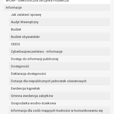
ePUAP - Elektroniczna Skrzynka Podawcza
osobowe w imieniu administratora na
podstawie zawartej z nim umowy
Informacje
powierzenia przetwarzania danych
Jak załatwić sprawę
osobowych;
Audyt Wewnętrzny
podmioty upoważnione do odbioru danych
osobowych na podstawie odpowiednich
Budżet
przepisów prawa.
Budżet obywatelski
Pani/Pana dane osobowe będą przetwarzane
CEIDG
przez okres niezbędny do realizacji celu dla jakiego
zostały zebrane oraz zgodnie z terminami
Cyberbezpieczeństwo - informacje
archiwizacji określonymi przez przepisy prawa
Dostęp do informacji publicznej
powszechnie obowiązującego.
Dostępność
W przypadku, gdy dane osobowe przetwarzane są
na podstawie zgody osoby, której dane dotyczą
Deklaracja dostępności
przetwarzanie odbywa się do czasu wycofania tej
Dotacje dla niepublicznych jednostek oświatowych
zgody.
Ewidencja kąpielisk
W przypadku, gdy dane osobowe przetwarzane są
Gminna ewidencja zabytków
w celu zawarcia i realizacji umowy przetwarzanie
odbywa się przez okres niezbędny do realizacji
Gospodarka wodno-ściekowa
zawartej umowy, a po tym czasie w zakresie
Informacja dla osób mających trudności w komunikowaniu się
wymaganym przez przepisy prawa lub dla