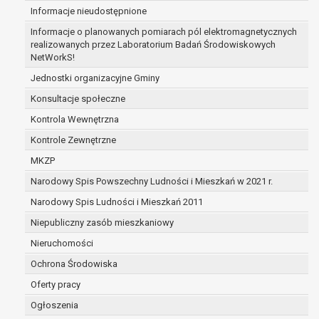
Informacje nieudostępnione
zabezpieczenia ewentualnych roszczeń, a w
przypadku wyrażenia zgody na przetwarzanie
Informacje o planowanych pomiarach pól elektromagnetycznych
danych po zakończeniu i rozliczeniu umowy, do
realizowanych przez Laboratorium Badań Środowiskowych
NetWorkS!
czasu wycofania tej zgody.
Ponadto w przypadku umów o dofinansowanie
Jednostki organizacyjne Gminy
dane osobowe od momentu pozyskania
Konsultacje społeczne
przechowywane są przez okres wynikający z
Kontrola Wewnętrzna
umowy o dofinansowanie zawartej między
beneficjentem a określoną instytucją, trwałości
Kontrole Zewnętrzne
danego projektu i konieczności zachowania
MKZP
dokumentacji projektu do celów kontrolnych.
Narodowy Spis Powszechny Ludności i Mieszkań w 2021 r.
W związku z przetwarzaniem przez
administratora danych osobowych przysługuje
Narodowy Spis Ludności i Mieszkań 2011
Pani/Panu:
Niepubliczny zasób mieszkaniowy
prawo dostępu do treści danych oraz
Nieruchomości
otrzymywania ich kopii na podstawie art. 15
RODO;
Ochrona Środowiska
prawo do żądania sprostowania danych na
Oferty pracy
podstawie art. 16 RODO,
Ogłoszenia
w przypadku gdy: