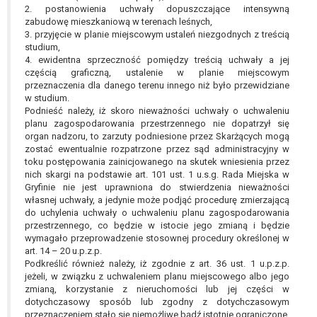
2. postanowienia uchwały dopuszczające intensywną
zabudowę mieszkaniową w terenach leśnych,
3. przyjęcie w planie miejscowym ustaleń niezgodnych z treścią
studium,
4. ewidentna sprzeczność pomiędzy treścią uchwały a jej
częścią graficzną, ustalenie w planie miejscowym
przeznaczenia dla danego terenu innego niż było przewidziane
w studium.
Podnieść należy, iż skoro nieważności uchwały o uchwaleniu
planu zagospodarowania przestrzennego nie dopatrzył się
organ nadzoru, to zarzuty podniesione przez Skarżących mogą
zostać ewentualnie rozpatrzone przez sąd administracyjny w
toku postępowania zainicjowanego na skutek wniesienia przez
nich skargi na podstawie art. 101 ust. 1 u.s.g. Rada Miejska w
Gryfinie nie jest uprawniona do stwierdzenia nieważności
własnej uchwały, a jedynie może podjąć procedurę zmierzającą
do uchylenia uchwały o uchwaleniu planu zagospodarowania
przestrzennego, co będzie w istocie jego zmianą i będzie
wymagało przeprowadzenie stosownej procedury określonej w
art. 14 – 20 u.p.z.p.
Podkreślić również należy, iż zgodnie z art. 36 ust. 1 u.p.z.p.
jeżeli, w związku z uchwaleniem planu miejscowego albo jego
zmianą, korzystanie z nieruchomości lub jej części w
dotychczasowy sposób lub zgodny z dotychczasowym
przeznaczeniem stało się niemożliwe bądź istotnie ograniczone,