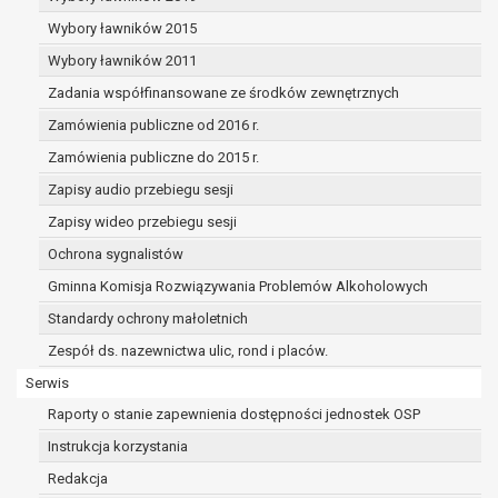
dane osobowe muszą być usunięte w
celu wywiązania się z obowiązku
Wybory ławników 2015
wynikającego z przepisów prawa;
Wybory ławników 2011
prawo do żądania ograniczenia
Zadania współfinansowane ze środków zewnętrznych
przetwarzania danych osobowych na
podstawie art. 18 RODO, w przypadku gdy:
Zamówienia publiczne od 2016 r.
osoba, której dane dotyczą
Zamówienia publiczne do 2015 r.
kwestionuje prawidłowość danych
Zapisy audio przebiegu sesji
osobowych – na okres pozwalający
administratorowi sprawdzić
Zapisy wideo przebiegu sesji
prawidłowość tych danych,
Ochrona sygnalistów
przetwarzanie danych jest niezgodne
Gminna Komisja Rozwiązywania Problemów Alkoholowych
z prawem, a osoba, której dane
Standardy ochrony małoletnich
dotyczą, sprzeciwia się usunięciu
danych, żądając w zamian ich
Zespół ds. nazewnictwa ulic, rond i placów.
ograniczenia,
Serwis
administrator nie potrzebuje już
Raporty o stanie zapewnienia dostępności jednostek OSP
danych dla swoich celów, ale osoba,
której dane dotyczą, potrzebuje ich do
Instrukcja korzystania
ustalenia, obrony lub dochodzenia
Redakcja
roszczeń,