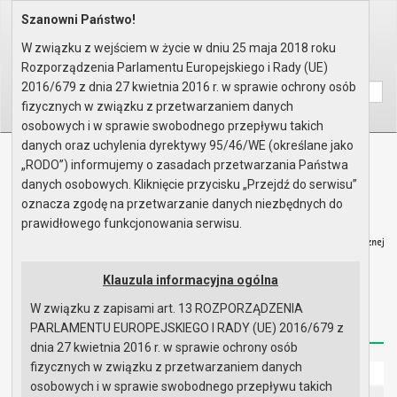
Szanowni Państwo!
Home
Prawo lokalne
Uchwały
Uchwały podjęte w roku 2017
Sesja nr XXXVIII
W związku z wejściem w życie w dniu 25 maja 2018 roku
Rozporządzenia Parlamentu Europejskiego i Rady (UE)
Wyszukaj na stronie:
A
A
A
2016/679 z dnia 27 kwietnia 2016 r. w sprawie ochrony osób
fizycznych w związku z przetwarzaniem danych
osobowych i w sprawie swobodnego przepływu takich
danych oraz uchylenia dyrektywy 95/46/WE (określane jako
Biuletyn Informacji Publicznej
„RODO”) informujemy o zasadach przetwarzania Państwa
Urząd Miasta i Gminy w Gryfinie
danych osobowych. Kliknięcie przycisku „Przejdź do serwisu”
oznacza zgodę na przetwarzanie danych niezbędnych do
prawidłowego funkcjonowania serwisu.
Klauzula informacyjna ogólna
Strona główna
Mapa serwisu
Aktualności
W związku z zapisami art. 13 ROZPORZĄDZENIA
Redakcja
Instrukcja korzystania
Dostępność
PARLAMENTU EUROPEJSKIEGO I RADY (UE) 2016/679 z
dnia 27 kwietnia 2016 r. w sprawie ochrony osób
fizycznych w związku z przetwarzaniem danych
Strona główna
osobowych i w sprawie swobodnego przepływu takich