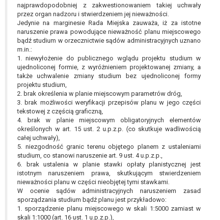
najprawdopodobniej z zakwestionowaniem takiej uchwały
przez organ nadzoru i stwierdzeniem jej nieważności.
Jedynie na marginesie Rada Miejska zauważa, iż za istotne
naruszenie prawa powodujące nieważność planu miejscowego
bądź studium w orzecznictwie sądów administracyjnych uznano
m.in.:
1. niewyłożenie do publicznego wglądu projektu studium w
ujednoliconej formie, z wyróżnieniem projektowanej zmiany, a
także uchwalenie zmiany studium bez ujednoliconej formy
projektu studium,
2. brak określenia w planie miejscowym parametrów dróg,
3. brak możliwości weryfikacji przepisów planu w jego części
tekstowej z częścią graficzną,
4. brak w planie miejscowym obligatoryjnych elementów
określonych w art. 15 ust. 2 u.p.z.p. (co skutkuje wadliwością
całej uchwały),
5. niezgodność granic terenu objętego planem z ustaleniami
studium, co stanowi naruszenie art. 9 ust. 4 u.p.z.p.,
6. brak ustalenia w planie stawki opłaty planistycznej jest
istotnym naruszeniem prawa, skutkującym stwierdzeniem
nieważności planu w części nieobjętej tymi stawkami.
W ocenie sądów administracyjnych naruszeniem zasad
sporządzania studium bądź planu jest przykładowo:
1. sporządzenie planu miejscowego w skali 1:5000 zamiast w
skali 1:1000 (art. 16 ust. 1 u.p.z.p.),