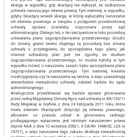
skargę w wypadku, gdy skarżący nie wykazał, że zaskarżona
uchwała narusza jego interes prawny. Tym niemniej, w wypadku,
gdyby Skarżący wnieśli skargę, w której wykazaliby naruszenie
ich interesu prawnego w związku z podjęciem przedmiotowej
uchwały, sprawa zostałaby rozpoznana przez sąd
administracyjny. Dlatego też, o ile rzeczywiście w toku procedury
uchwalania planu zagospodarowania przestrzennego doszło
do zmiany granic terenu objętego tą procedurą bez zmiany
uchwały o przystąpieniu do sporządzenia tego planu, jak
również uchwalony plan jest nie zgodny ze studium
zagospodarowania przestrzennego, to można byłoby w tym
wypadku mówić o naruszeniu zasad i trybu sporządzania planu
zagospodarowania przestrzennego. Tym niemniej, kwestia
rozstrzygnięcia czy te naruszenia są istotne, a więc uzasadniają
stwierdzenie nieważności uchwały, należeć będzie do sądu
administracyjnego.
Analogicznie przedstawiać się będzie sprawa głosowania
przez radną Magdalenę Chmurę-Nycz nad uchwałą nr XIII/130/11
Rady Miejskiej w Gryfinie z dnia 24 listopada 2011 roku, która
miała zdaniem Skarżących dotyczyć jej interesu prawnego,
albowiem co prawda udział w głosowaniu radnego
podlegającego wyłączeniu jest istotnym naruszeniem prawa
(wyrok NSA z dnia 10 września 2002 r., II SA/Wr 1498/02, LEX nr
74731), a więc naruszenie tego zakazu skutkuje nieważnością