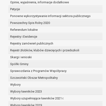
dane są nieprawidłowe lub
Opinie, wyjaśnienia, informacje dodatkowe
niekompletne;
Petycje
prawo do żądania usunięcia danych
Ponowne wykorzystywanie informacji sektora publicznego
osobowych (tzw. prawo do bycia
Powszechny Spis Rolny 2020
zapomnianym) na podstawie art. 17 RODO,
w przypadku gdy:
Referendum lokalne
dane nie są już niezbędne do celów,
Rejestry i Ewidencje
dla których były zebrane lub w inny
Rejestry zamówień publicznych
sposób przetwarzane,
osoba, której dane dotyczą, wniosła
Rejestr żłobków, klubów dziecięcych i przedszkoli
sprzeciw wobec przetwarzania
Skargi i wnioski
danych osobowych,
Spółki Gminy
osoba, której dane dotyczą wycofała
zgodę na przetwarzanie danych
Sprawozdania z Programów Współpracy
osobowych, która jest podstawą
Szczeciński Obszar Metropolitalny
przetwarzania danych i nie ma innej
Wybory
podstawy prawnej przetwarzania
danych,
Wybory ławników 2023
dane osobowe przetwarzane są
Wybory uzupełniające ławników 2021 r.
niezgodnie z prawem,
Wybory ławników 2019