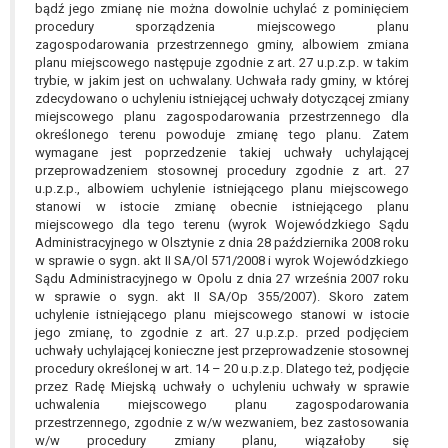
tym również profilowaniu.
bądź jego zmianę nie można dowolnie uchylać z pominięciem
procedury sporządzenia miejscowego planu
zagospodarowania przestrzennego gminy, albowiem zmiana
planu miejscowego następuje zgodnie z art. 27 u.p.z.p. w takim
trybie, w jakim jest on uchwalany. Uchwała rady gminy, w której
zdecydowano o uchyleniu istniejącej uchwały dotyczącej zmiany
miejscowego planu zagospodarowania przestrzennego dla
określonego terenu powoduje zmianę tego planu. Zatem
wymagane jest poprzedzenie takiej uchwały uchylającej
przeprowadzeniem stosownej procedury zgodnie z art. 27
u.p.z.p., albowiem uchylenie istniejącego planu miejscowego
stanowi w istocie zmianę obecnie istniejącego planu
miejscowego dla tego terenu (wyrok Wojewódzkiego Sądu
Administracyjnego w Olsztynie z dnia 28 października 2008 roku
w sprawie o sygn. akt II SA/Ol 571/2008 i wyrok Wojewódzkiego
Sądu Administracyjnego w Opolu z dnia 27 września 2007 roku
w sprawie o sygn. akt II SA/Op 355/2007). Skoro zatem
uchylenie istniejącego planu miejscowego stanowi w istocie
jego zmianę, to zgodnie z art. 27 u.p.z.p. przed podjęciem
uchwały uchylającej konieczne jest przeprowadzenie stosownej
procedury określonej w art. 14 – 20 u.p.z.p. Dlatego też, podjęcie
przez Radę Miejską uchwały o uchyleniu uchwały w sprawie
uchwalenia miejscowego planu zagospodarowania
przestrzennego, zgodnie z w/w wezwaniem, bez zastosowania
w/w procedury zmiany planu, wiązałoby się