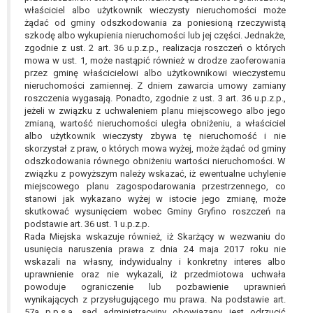
właściciel albo użytkownik wieczysty nieruchomości może
żądać od gminy odszkodowania za poniesioną rzeczywistą
szkodę albo wykupienia nieruchomości lub jej części. Jednakże,
zgodnie z ust. 2 art. 36 u.p.z.p., realizacja roszczeń o których
mowa w ust. 1, może nastąpić również w drodze zaoferowania
przez gminę właścicielowi albo użytkownikowi wieczystemu
nieruchomości zamiennej. Z dniem zawarcia umowy zamiany
roszczenia wygasają. Ponadto, zgodnie z ust. 3 art. 36 u.p.z.p.,
jeżeli w związku z uchwaleniem planu miejscowego albo jego
zmianą, wartość nieruchomości uległa obniżeniu, a właściciel
albo użytkownik wieczysty zbywa tę nieruchomość i nie
skorzystał z praw, o których mowa wyżej, może żądać od gminy
odszkodowania równego obniżeniu wartości nieruchomości. W
związku z powyższym należy wskazać, iż ewentualne uchylenie
miejscowego planu zagospodarowania przestrzennego, co
stanowi jak wykazano wyżej w istocie jego zmianę, może
skutkować wysunięciem wobec Gminy Gryfino roszczeń na
podstawie art. 36 ust. 1 u.p.z.p.
Rada Miejska wskazuje również, iż Skarżący w wezwaniu do
usunięcia naruszenia prawa z dnia 24 maja 2017 roku nie
wskazali na własny, indywidualny i konkretny interes albo
uprawnienie oraz nie wykazali, iż przedmiotowa uchwała
powoduje ograniczenie lub pozbawienie uprawnień
wynikających z przysługującego mu prawa. Na podstawie art.
57a p.p.s.a. sąd administracyjny obowiązany jest odrzucić