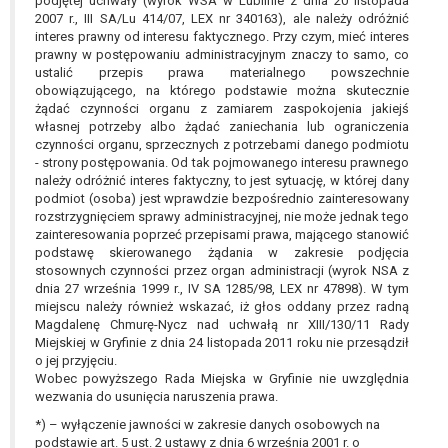
podjętej uchwały (wyrok WSA w Lublinie z dnia 20 listopada
2007 r., III SA/Lu 414/07, LEX nr 340163), ale należy odróżnić
interes prawny od interesu faktycznego. Przy czym, mieć interes
prawny w postępowaniu administracyjnym znaczy to samo, co
ustalić przepis prawa materialnego powszechnie
obowiązującego, na którego podstawie można skutecznie
żądać czynności organu z zamiarem zaspokojenia jakiejś
własnej potrzeby albo żądać zaniechania lub ograniczenia
czynności organu, sprzecznych z potrzebami danego podmiotu
- strony postępowania. Od tak pojmowanego interesu prawnego
należy odróżnić interes faktyczny, to jest sytuację, w której dany
podmiot (osoba) jest wprawdzie bezpośrednio zainteresowany
rozstrzygnięciem sprawy administracyjnej, nie może jednak tego
zainteresowania poprzeć przepisami prawa, mającego stanowić
podstawę skierowanego żądania w zakresie podjęcia
stosownych czynności przez organ administracji (wyrok NSA z
dnia 27 września 1999 r., IV SA 1285/98, LEX nr 47898). W tym
miejscu należy również wskazać, iż głos oddany przez radną
Magdalenę Chmurę-Nycz nad uchwałą nr XIII/130/11 Rady
Miejskiej w Gryfinie z dnia 24 listopada 2011 roku nie przesądził
o jej przyjęciu.
Wobec powyższego Rada Miejska w Gryfinie nie uwzględnia
wezwania do usunięcia naruszenia prawa.
*) – wyłączenie jawności w zakresie danych osobowych na
podstawie art. 5 ust. 2 ustawy z dnia 6 września 2001 r. o