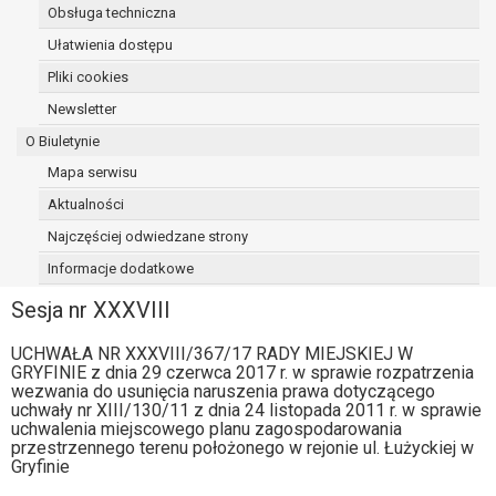
Obsługa techniczna
osoba, której dane dotyczą, wniosła
sprzeciw wobec przetwarzania
Ułatwienia dostępu
danych - do czasu ustalenia czy
Pliki cookies
prawnie uzasadnione podstawy po
Newsletter
stronie administratora są nadrzędne
wobec podstawy sprzeciwu;
O Biuletynie
prawo do przenoszenia danych na
Mapa serwisu
podstawie art. 20 RODO, w przypadku gdy
Aktualności
łącznie spełnione są następujące przesłanki:
przetwarzanie danych odbywa się na
Najczęściej odwiedzane strony
podstawie umowy zawartej z osobą,
Informacje dodatkowe
której dane dotyczą lub na podstawie
Sesja nr XXXVIII
zgody wyrażonej przez tą osobę,
przetwarzanie odbywa się w sposób
UCHWAŁA NR XXXVIII/367/17 RADY MIEJSKIEJ W
zautomatyzowany;
GRYFINIE z dnia 29 czerwca 2017 r. w sprawie rozpatrzenia
prawo sprzeciwu wobec przetwarzania
wezwania do usunięcia naruszenia prawa dotyczącego
danych na podstawie art. 21 RODO, wobec
uchwały nr XIII/130/11 z dnia 24 listopada 2011 r. w sprawie
uchwalenia miejscowego planu zagospodarowania
przetwarzania danych osobowych, którego
przestrzennego terenu położonego w rejonie ul. Łużyckiej w
podstawą prawną jest:
Gryfinie
niezbędność przetwarzania do