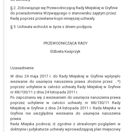
W przypadku gdy przetwarzanie danych
§ 2. Zobowiązuje się Przewodniczącą Rady Miejskiej w Gryfinie
osobowych odbywa się na podstawie zgody osoby
do powiadomienia Wzywającego o stanowisku zajętym przez
na przetwarzanie danych osobowych (art. 6 ust. 1
Radę poprzez przesłanie kopii niniejszej uchwały.
lit a RODO), przysługuje Pani/Panu prawo do
§ 3. Uchwała wchodzi w życie z dniem podjęcia.
cofnięcia tej zgody w dowolnym momencie.
Cofnięcie to nie ma wpływu na zgodność
przetwarzania, którego dokonano na podstawie
PRZEWODNICZĄCA RADY
zgody przed jej cofnięciem.
Elżbieta Kasprzyk
Przysługuje Pani/Panu prawo wniesienia skargi do
organu nadzorczego na niezgodne z prawem
przetwarzanie Pani/Pana danych osobowych
Uzasadnienie
przez administratora.
W dniu 24 maja 2017 r. do Rady Miejskiej w Gryfinie wpłynęło
Organem właściwym do wniesienia skargi jest
wezwanie do usunięcia naruszenia prawa złożone przez …*)
poprzez uchylenie w całości uchwały Rady Miejskiej w Gryfinie
Prezes Urzędu Ochrony Danych Osobowych.
nr XIII/130/11 z dnia 24 listopada 2011 r.
W zależności od sfery, w której przetwarzane są
Po zapoznaniu się z wezwaniem do usunięcia naruszenia prawa
dane osobowe, podanie danych osobowych jest
poprzez uchylenie w całości uchwały nr XIII/130/11 Rady
dobrowolne albo jest wymogiem ustawowym lub
Miejskiej w Gryfinie z dnia 24 listopada 2011 r. Rada Miejska w
umownym.
Gryfinie nie uwzględnia wezwania do usunięcia naruszenia
prawa.
Pani/Pana dane nie będą poddawane
Rada Miejska podnosi, iż zgodnie z utrwalonym poglądem w
zautomatyzowanemu podejmowaniu decyzji, w
doktrynie i judykaturze uchwały wprowadzającej plan miejscowy