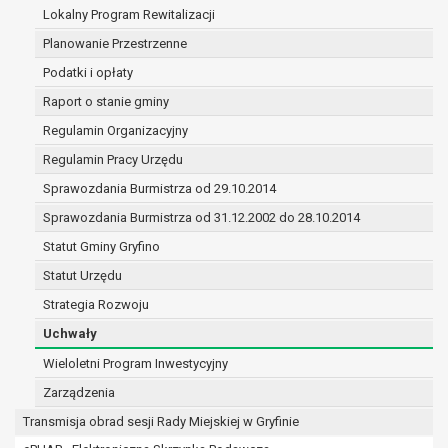
(merytorycznych), a także obowiązków i
Lokalny Program Rewitalizacji
zadań zleconych przez instytucje
Planowanie Przestrzenne
nadrzędne wobec Gminy;
Podatki i opłaty
zawarcia i realizacji umów;
ochrony żywotnych interesów osoby, której
Raport o stanie gminy
dane dotyczą, lub innej osoby fizycznej;
Regulamin Organizacyjny
wykonania zadania realizowanego w
Regulamin Pracy Urzędu
interesie publicznym lub w ramach
sprawowania władzy publicznej
Sprawozdania Burmistrza od 29.10.2014
powierzonej administratorowi;
Sprawozdania Burmistrza od 31.12.2002 do 28.10.2014
w pozostałych przypadkach dane osobowe
Statut Gminy Gryfino
przetwarzane są wyłącznie na podstawie
wcześniej udzielonej zgody w zakresie i celu
Statut Urzędu
określonym w treści zgody.
Strategia Rozwoju
W związku z przetwarzaniem danych w celu
Uchwały
wskazanym w pkt. 3, dane osobowe mogą być
udostępniane innym upoważnionym odbiorcom lub
Wieloletni Program Inwestycyjny
kategoriom odbiorców danych osobowych.
Zarządzenia
Odbiorcami mogą być:
Transmisja obrad sesji Rady Miejskiej w Gryfinie
podmioty, które przetwarzają dane