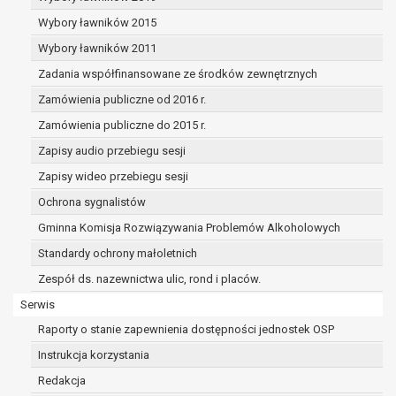
dane osobowe muszą być usunięte w
celu wywiązania się z obowiązku
Wybory ławników 2015
wynikającego z przepisów prawa;
Wybory ławników 2011
prawo do żądania ograniczenia
Zadania współfinansowane ze środków zewnętrznych
przetwarzania danych osobowych na
podstawie art. 18 RODO, w przypadku gdy:
Zamówienia publiczne od 2016 r.
osoba, której dane dotyczą
Zamówienia publiczne do 2015 r.
kwestionuje prawidłowość danych
Zapisy audio przebiegu sesji
osobowych – na okres pozwalający
administratorowi sprawdzić
Zapisy wideo przebiegu sesji
prawidłowość tych danych,
Ochrona sygnalistów
przetwarzanie danych jest niezgodne
Gminna Komisja Rozwiązywania Problemów Alkoholowych
z prawem, a osoba, której dane
Standardy ochrony małoletnich
dotyczą, sprzeciwia się usunięciu
danych, żądając w zamian ich
Zespół ds. nazewnictwa ulic, rond i placów.
ograniczenia,
Serwis
administrator nie potrzebuje już
Raporty o stanie zapewnienia dostępności jednostek OSP
danych dla swoich celów, ale osoba,
której dane dotyczą, potrzebuje ich do
Instrukcja korzystania
ustalenia, obrony lub dochodzenia
Redakcja
roszczeń,