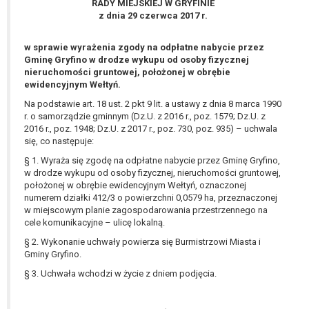
RADY MIEJSKIEJ W GRYFINIE
wykonania zadania realizowanego w
z dnia 29 czerwca 2017 r.
interesie publicznym lub w ramach
sprawowania władzy publicznej
w sprawie wyrażenia zgody na odpłatne nabycie przez
powierzonej administratorowi bądź
Gminę Gryfino w drodze wykupu od osoby fizycznej
niezbędność przetwarzania do celów
nieruchomości gruntowej, położonej w obrębie
wynikających z prawnie
ewidencyjnym Wełtyń.
uzasadnionych interesów
Na podstawie art. 18 ust. 2 pkt 9 lit. a ustawy z dnia 8 marca 1990
realizowanych przez administratora
r. o samorządzie gminnym (Dz.U. z 2016 r., poz. 1579; Dz.U. z
lub przez stronę trzecią.
2016 r., poz. 1948; Dz.U. z 2017 r., poz. 730, poz. 935) – uchwala
się, co następuje:
Z przyczyn związanych z Pani/Pana
szczególną sytuacją. W razie wniesienia
§ 1. Wyraża się zgodę na odpłatne nabycie przez Gminę Gryfino,
sprzeciwu, administrator nie może już
w drodze wykupu od osoby fizycznej, nieruchomości gruntowej,
położonej w obrębie ewidencyjnym Wełtyń, oznaczonej
przetwarzać tych danych osobowych, chyba
numerem działki 412/3 o powierzchni 0,0579 ha, przeznaczonej
że wykaże on istnienie ważnych prawnie
w miejscowym planie zagospodarowania przestrzennego na
uzasadnionych podstaw do przetwarzania,
cele komunikacyjne – ulicę lokalną.
nadrzędnych wobec interesów, praw i
§ 2. Wykonanie uchwały powierza się Burmistrzowi Miasta i
wolności osoby, której dane dotyczą, lub
Gminy Gryfino.
podstaw do ustalenia, dochodzenia lub
§ 3. Uchwała wchodzi w życie z dniem podjęcia.
obrony roszczeń.