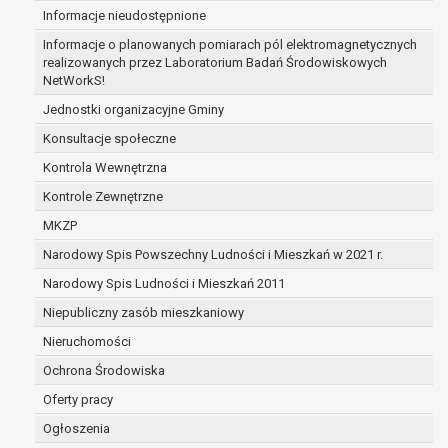
Informacje nieudostępnione
zabezpieczenia ewentualnych roszczeń, a w
przypadku wyrażenia zgody na przetwarzanie
Informacje o planowanych pomiarach pól elektromagnetycznych
danych po zakończeniu i rozliczeniu umowy, do
realizowanych przez Laboratorium Badań Środowiskowych
NetWorkS!
czasu wycofania tej zgody.
Ponadto w przypadku umów o dofinansowanie
Jednostki organizacyjne Gminy
dane osobowe od momentu pozyskania
Konsultacje społeczne
przechowywane są przez okres wynikający z
Kontrola Wewnętrzna
umowy o dofinansowanie zawartej między
beneficjentem a określoną instytucją, trwałości
Kontrole Zewnętrzne
danego projektu i konieczności zachowania
MKZP
dokumentacji projektu do celów kontrolnych.
Narodowy Spis Powszechny Ludności i Mieszkań w 2021 r.
W związku z przetwarzaniem przez
administratora danych osobowych przysługuje
Narodowy Spis Ludności i Mieszkań 2011
Pani/Panu:
Niepubliczny zasób mieszkaniowy
prawo dostępu do treści danych oraz
Nieruchomości
otrzymywania ich kopii na podstawie art. 15
RODO;
Ochrona Środowiska
prawo do żądania sprostowania danych na
Oferty pracy
podstawie art. 16 RODO,
Ogłoszenia
w przypadku gdy: