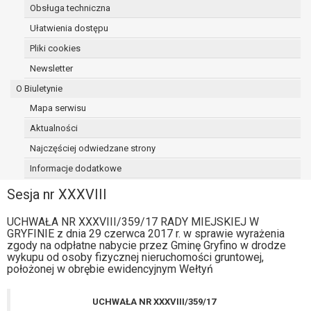
Obsługa techniczna
osoba, której dane dotyczą, wniosła
sprzeciw wobec przetwarzania
Ułatwienia dostępu
danych - do czasu ustalenia czy
Pliki cookies
prawnie uzasadnione podstawy po
Newsletter
stronie administratora są nadrzędne
wobec podstawy sprzeciwu;
O Biuletynie
prawo do przenoszenia danych na
Mapa serwisu
podstawie art. 20 RODO, w przypadku gdy
Aktualności
łącznie spełnione są następujące przesłanki:
przetwarzanie danych odbywa się na
Najczęściej odwiedzane strony
podstawie umowy zawartej z osobą,
Informacje dodatkowe
której dane dotyczą lub na podstawie
Sesja nr XXXVIII
zgody wyrażonej przez tą osobę,
przetwarzanie odbywa się w sposób
UCHWAŁA NR XXXVIII/359/17 RADY MIEJSKIEJ W
zautomatyzowany;
GRYFINIE z dnia 29 czerwca 2017 r. w sprawie wyrażenia
prawo sprzeciwu wobec przetwarzania
zgody na odpłatne nabycie przez Gminę Gryfino w drodze
danych na podstawie art. 21 RODO, wobec
wykupu od osoby fizycznej nieruchomości gruntowej,
położonej w obrębie ewidencyjnym Wełtyń
przetwarzania danych osobowych, którego
podstawą prawną jest:
niezbędność przetwarzania do
UCHWAŁA NR XXXVIII/359/17