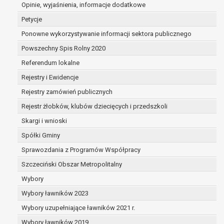
dane są nieprawidłowe lub
Opinie, wyjaśnienia, informacje dodatkowe
niekompletne;
Petycje
prawo do żądania usunięcia danych
Ponowne wykorzystywanie informacji sektora publicznego
osobowych (tzw. prawo do bycia
Powszechny Spis Rolny 2020
zapomnianym) na podstawie art. 17 RODO,
w przypadku gdy:
Referendum lokalne
dane nie są już niezbędne do celów,
Rejestry i Ewidencje
dla których były zebrane lub w inny
Rejestry zamówień publicznych
sposób przetwarzane,
osoba, której dane dotyczą, wniosła
Rejestr żłobków, klubów dziecięcych i przedszkoli
sprzeciw wobec przetwarzania
Skargi i wnioski
danych osobowych,
Spółki Gminy
osoba, której dane dotyczą wycofała
zgodę na przetwarzanie danych
Sprawozdania z Programów Współpracy
osobowych, która jest podstawą
Szczeciński Obszar Metropolitalny
przetwarzania danych i nie ma innej
Wybory
podstawy prawnej przetwarzania
danych,
Wybory ławników 2023
dane osobowe przetwarzane są
Wybory uzupełniające ławników 2021 r.
niezgodnie z prawem,
Wybory ławników 2019