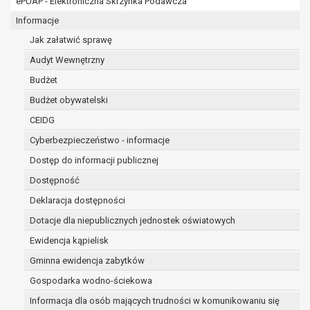
ePUAP - Elektroniczna Skrzynka Podawcza
osobowe w imieniu administratora na
podstawie zawartej z nim umowy
Informacje
powierzenia przetwarzania danych
Jak załatwić sprawę
osobowych;
Audyt Wewnętrzny
podmioty upoważnione do odbioru danych
osobowych na podstawie odpowiednich
Budżet
przepisów prawa.
Budżet obywatelski
Pani/Pana dane osobowe będą przetwarzane
CEIDG
przez okres niezbędny do realizacji celu dla jakiego
zostały zebrane oraz zgodnie z terminami
Cyberbezpieczeństwo - informacje
archiwizacji określonymi przez przepisy prawa
Dostęp do informacji publicznej
powszechnie obowiązującego.
Dostępność
W przypadku, gdy dane osobowe przetwarzane są
na podstawie zgody osoby, której dane dotyczą
Deklaracja dostępności
przetwarzanie odbywa się do czasu wycofania tej
Dotacje dla niepublicznych jednostek oświatowych
zgody.
Ewidencja kąpielisk
W przypadku, gdy dane osobowe przetwarzane są
Gminna ewidencja zabytków
w celu zawarcia i realizacji umowy przetwarzanie
odbywa się przez okres niezbędny do realizacji
Gospodarka wodno-ściekowa
zawartej umowy, a po tym czasie w zakresie
Informacja dla osób mających trudności w komunikowaniu się
wymaganym przez przepisy prawa lub dla