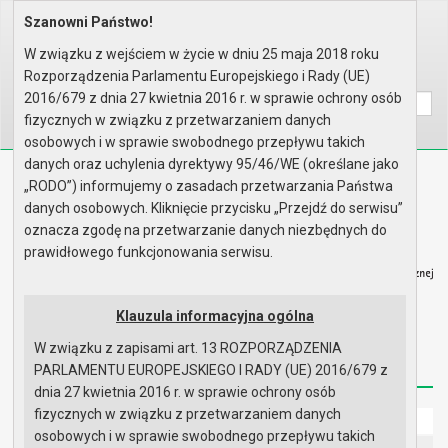
Szanowni Państwo!
Home
Prawo lokalne
Uchwały
Uchwały podjęte w roku 2017
Sesja nr XXXVIII
W związku z wejściem w życie w dniu 25 maja 2018 roku
Rozporządzenia Parlamentu Europejskiego i Rady (UE)
Wyszukaj na stronie:
A
A
A
2016/679 z dnia 27 kwietnia 2016 r. w sprawie ochrony osób
fizycznych w związku z przetwarzaniem danych
osobowych i w sprawie swobodnego przepływu takich
danych oraz uchylenia dyrektywy 95/46/WE (określane jako
Biuletyn Informacji Publicznej
„RODO”) informujemy o zasadach przetwarzania Państwa
Urząd Miasta i Gminy w Gryfinie
danych osobowych. Kliknięcie przycisku „Przejdź do serwisu”
oznacza zgodę na przetwarzanie danych niezbędnych do
prawidłowego funkcjonowania serwisu.
Klauzula informacyjna ogólna
Strona główna
Mapa serwisu
Aktualności
W związku z zapisami art. 13 ROZPORZĄDZENIA
Redakcja
Instrukcja korzystania
Dostępność
PARLAMENTU EUROPEJSKIEGO I RADY (UE) 2016/679 z
dnia 27 kwietnia 2016 r. w sprawie ochrony osób
fizycznych w związku z przetwarzaniem danych
Strona główna
osobowych i w sprawie swobodnego przepływu takich