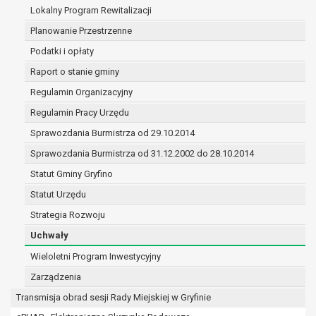
(merytorycznych), a także obowiązków i
Lokalny Program Rewitalizacji
zadań zleconych przez instytucje
Planowanie Przestrzenne
nadrzędne wobec Gminy;
Podatki i opłaty
zawarcia i realizacji umów;
ochrony żywotnych interesów osoby, której
Raport o stanie gminy
dane dotyczą, lub innej osoby fizycznej;
Regulamin Organizacyjny
wykonania zadania realizowanego w
Regulamin Pracy Urzędu
interesie publicznym lub w ramach
sprawowania władzy publicznej
Sprawozdania Burmistrza od 29.10.2014
powierzonej administratorowi;
Sprawozdania Burmistrza od 31.12.2002 do 28.10.2014
w pozostałych przypadkach dane osobowe
Statut Gminy Gryfino
przetwarzane są wyłącznie na podstawie
wcześniej udzielonej zgody w zakresie i celu
Statut Urzędu
określonym w treści zgody.
Strategia Rozwoju
W związku z przetwarzaniem danych w celu
Uchwały
wskazanym w pkt. 3, dane osobowe mogą być
udostępniane innym upoważnionym odbiorcom lub
Wieloletni Program Inwestycyjny
kategoriom odbiorców danych osobowych.
Zarządzenia
Odbiorcami mogą być:
Transmisja obrad sesji Rady Miejskiej w Gryfinie
podmioty, które przetwarzają dane