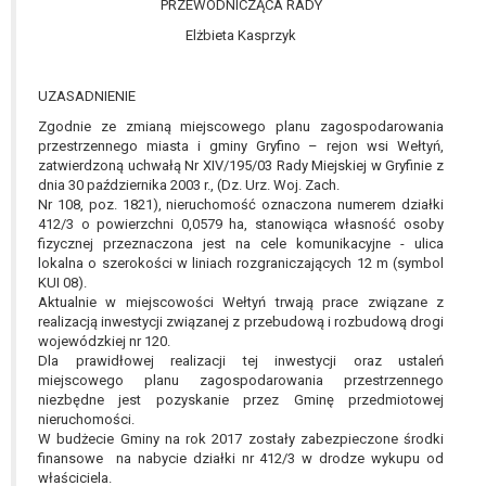
PRZEWODNICZĄCA RADY
W przypadku gdy przetwarzanie danych
osobowych odbywa się na podstawie zgody osoby
Elżbieta Kasprzyk
na przetwarzanie danych osobowych (art. 6 ust. 1
lit a RODO), przysługuje Pani/Panu prawo do
UZASADNIENIE
cofnięcia tej zgody w dowolnym momencie.
Zgodnie ze zmianą miejscowego planu zagospodarowania
Cofnięcie to nie ma wpływu na zgodność
przestrzennego miasta i gminy Gryfino – rejon wsi Wełtyń,
przetwarzania, którego dokonano na podstawie
zatwierdzoną uchwałą Nr XIV/195/03 Rady Miejskiej w Gryfinie z
zgody przed jej cofnięciem.
dnia 30 października 2003 r., (Dz. Urz. Woj. Zach.
Przysługuje Pani/Panu prawo wniesienia skargi do
Nr 108, poz. 1821), nieruchomość oznaczona numerem działki
412/3 o powierzchni 0,0579 ha, stanowiąca własność osoby
organu nadzorczego na niezgodne z prawem
fizycznej przeznaczona jest na cele komunikacyjne - ulica
przetwarzanie Pani/Pana danych osobowych
lokalna o szerokości w liniach rozgraniczających 12 m (symbol
przez administratora.
KUI 08).
Organem właściwym do wniesienia skargi jest
Aktualnie w miejscowości Wełtyń trwają prace związane z
Prezes Urzędu Ochrony Danych Osobowych.
realizacją inwestycji związanej z przebudową i rozbudową drogi
wojewódzkiej nr 120.
W zależności od sfery, w której przetwarzane są
Dla prawidłowej realizacji tej inwestycji oraz ustaleń
dane osobowe, podanie danych osobowych jest
miejscowego planu zagospodarowania przestrzennego
dobrowolne albo jest wymogiem ustawowym lub
niezbędne jest pozyskanie przez Gminę przedmiotowej
umownym.
nieruchomości.
W budżecie Gminy na rok 2017 zostały zabezpieczone środki
Pani/Pana dane nie będą poddawane
finansowe na nabycie działki nr 412/3 w drodze wykupu od
zautomatyzowanemu podejmowaniu decyzji, w
właściciela.