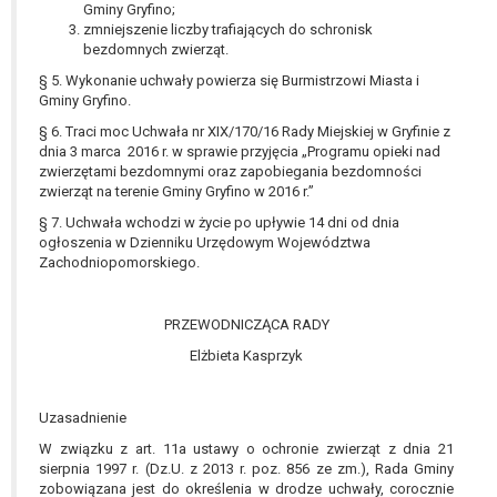
tym również profilowaniu.
Gminy Gryfino;
zmniejszenie liczby trafiających do schronisk
bezdomnych zwierząt.
§ 5. Wykonanie uchwały powierza się Burmistrzowi Miasta i
Gminy Gryfino.
§ 6. Traci moc Uchwała nr XIX/170/16 Rady Miejskiej w Gryfinie z
dnia 3 marca 2016 r. w sprawie przyjęcia „Programu opieki nad
zwierzętami bezdomnymi oraz zapobiegania bezdomności
zwierząt na terenie Gminy Gryfino w 2016 r.”
§ 7. Uchwała wchodzi w życie po upływie 14 dni od dnia
ogłoszenia w Dzienniku Urzędowym Województwa
Zachodniopomorskiego.
PRZEWODNICZĄCA RADY
Elżbieta Kasprzyk
Uzasadnienie
W związku z art. 11a ustawy o ochronie zwierząt z dnia 21
sierpnia 1997 r. (Dz.U. z 2013 r. poz. 856 ze zm.), Rada Gminy
zobowiązana jest do określenia w drodze uchwały, corocznie