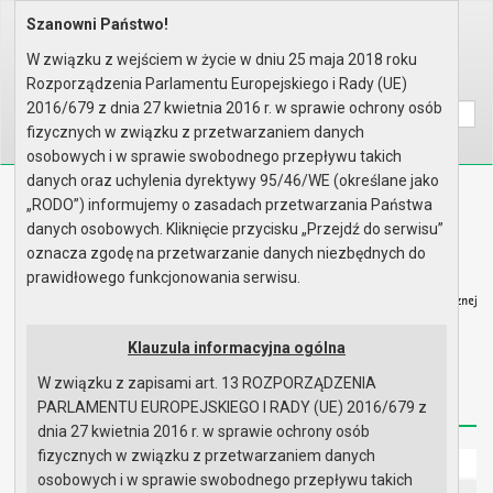
Szanowni Państwo!
Home
Prawo lokalne
Uchwały
Uchwały podjęte w roku 2017
Sesja nr XXXV
W związku z wejściem w życie w dniu 25 maja 2018 roku
Rozporządzenia Parlamentu Europejskiego i Rady (UE)
Wyszukaj na stronie:
A
A
A
2016/679 z dnia 27 kwietnia 2016 r. w sprawie ochrony osób
fizycznych w związku z przetwarzaniem danych
osobowych i w sprawie swobodnego przepływu takich
danych oraz uchylenia dyrektywy 95/46/WE (określane jako
Biuletyn Informacji Publicznej
„RODO”) informujemy o zasadach przetwarzania Państwa
Urząd Miasta i Gminy w Gryfinie
danych osobowych. Kliknięcie przycisku „Przejdź do serwisu”
oznacza zgodę na przetwarzanie danych niezbędnych do
prawidłowego funkcjonowania serwisu.
Klauzula informacyjna ogólna
Strona główna
Mapa serwisu
Aktualności
W związku z zapisami art. 13 ROZPORZĄDZENIA
Redakcja
Instrukcja korzystania
Dostępność
PARLAMENTU EUROPEJSKIEGO I RADY (UE) 2016/679 z
dnia 27 kwietnia 2016 r. w sprawie ochrony osób
fizycznych w związku z przetwarzaniem danych
Strona główna
osobowych i w sprawie swobodnego przepływu takich