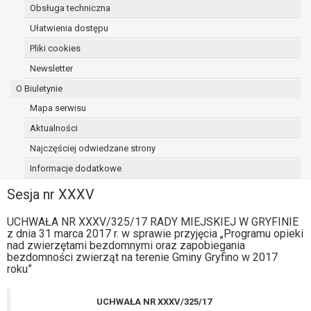
Obsługa techniczna
osoba, której dane dotyczą, wniosła
sprzeciw wobec przetwarzania
Ułatwienia dostępu
danych - do czasu ustalenia czy
Pliki cookies
prawnie uzasadnione podstawy po
Newsletter
stronie administratora są nadrzędne
wobec podstawy sprzeciwu;
O Biuletynie
prawo do przenoszenia danych na
Mapa serwisu
podstawie art. 20 RODO, w przypadku gdy
Aktualności
łącznie spełnione są następujące przesłanki:
przetwarzanie danych odbywa się na
Najczęściej odwiedzane strony
podstawie umowy zawartej z osobą,
Informacje dodatkowe
której dane dotyczą lub na podstawie
Sesja nr XXXV
zgody wyrażonej przez tą osobę,
przetwarzanie odbywa się w sposób
UCHWAŁA NR XXXV/325/17 RADY MIEJSKIEJ W GRYFINIE
zautomatyzowany;
z dnia 31 marca 2017 r. w sprawie przyjęcia „Programu opieki
prawo sprzeciwu wobec przetwarzania
nad zwierzętami bezdomnymi oraz zapobiegania
danych na podstawie art. 21 RODO, wobec
bezdomności zwierząt na terenie Gminy Gryfino w 2017
roku”
przetwarzania danych osobowych, którego
podstawą prawną jest:
niezbędność przetwarzania do
UCHWAŁA NR XXXV/325/17