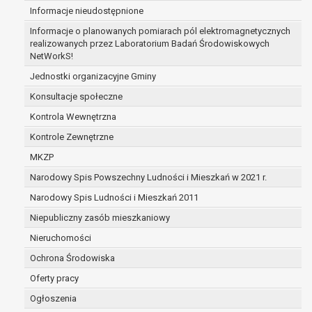
Informacje nieudostępnione
zabezpieczenia ewentualnych roszczeń, a w
przypadku wyrażenia zgody na przetwarzanie
Informacje o planowanych pomiarach pól elektromagnetycznych
danych po zakończeniu i rozliczeniu umowy, do
realizowanych przez Laboratorium Badań Środowiskowych
NetWorkS!
czasu wycofania tej zgody.
Ponadto w przypadku umów o dofinansowanie
Jednostki organizacyjne Gminy
dane osobowe od momentu pozyskania
Konsultacje społeczne
przechowywane są przez okres wynikający z
Kontrola Wewnętrzna
umowy o dofinansowanie zawartej między
beneficjentem a określoną instytucją, trwałości
Kontrole Zewnętrzne
danego projektu i konieczności zachowania
MKZP
dokumentacji projektu do celów kontrolnych.
Narodowy Spis Powszechny Ludności i Mieszkań w 2021 r.
W związku z przetwarzaniem przez
administratora danych osobowych przysługuje
Narodowy Spis Ludności i Mieszkań 2011
Pani/Panu:
Niepubliczny zasób mieszkaniowy
prawo dostępu do treści danych oraz
Nieruchomości
otrzymywania ich kopii na podstawie art. 15
RODO;
Ochrona Środowiska
prawo do żądania sprostowania danych na
Oferty pracy
podstawie art. 16 RODO,
Ogłoszenia
w przypadku gdy: