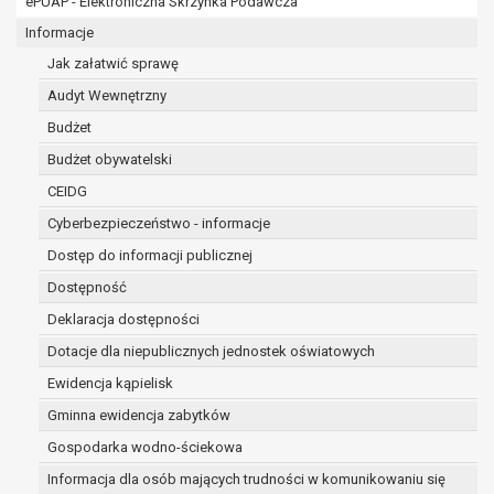
ePUAP - Elektroniczna Skrzynka Podawcza
osobowe w imieniu administratora na
podstawie zawartej z nim umowy
Informacje
powierzenia przetwarzania danych
Jak załatwić sprawę
osobowych;
Audyt Wewnętrzny
podmioty upoważnione do odbioru danych
osobowych na podstawie odpowiednich
Budżet
przepisów prawa.
Budżet obywatelski
Pani/Pana dane osobowe będą przetwarzane
CEIDG
przez okres niezbędny do realizacji celu dla jakiego
zostały zebrane oraz zgodnie z terminami
Cyberbezpieczeństwo - informacje
archiwizacji określonymi przez przepisy prawa
Dostęp do informacji publicznej
powszechnie obowiązującego.
Dostępność
W przypadku, gdy dane osobowe przetwarzane są
na podstawie zgody osoby, której dane dotyczą
Deklaracja dostępności
przetwarzanie odbywa się do czasu wycofania tej
Dotacje dla niepublicznych jednostek oświatowych
zgody.
Ewidencja kąpielisk
W przypadku, gdy dane osobowe przetwarzane są
Gminna ewidencja zabytków
w celu zawarcia i realizacji umowy przetwarzanie
odbywa się przez okres niezbędny do realizacji
Gospodarka wodno-ściekowa
zawartej umowy, a po tym czasie w zakresie
Informacja dla osób mających trudności w komunikowaniu się
wymaganym przez przepisy prawa lub dla