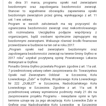
do dnia 31 marca, programu opieki nad zwierzętami
bezdomnymi oraz zapobiegania bezdomności zwierząt.
Stanowi to wypełnienie obowiązku zapewnienia opieki
bezdomnym zwierzętom przez gminę, wynikającego z art. 11
ust. 1 ww. ustawy.
Program w swoich założeniach ma się przyczynić do
ograniczenia bezdomności zwierząt oraz niekontrolowanego
ich rozmnażania. Uwzględnia podjęcie współpracy z
organizacjami, bądź osobami społecznie zajmującymi się
bezdomnymi zwierzętami. Wskazuje również środki finansowe
przewidziane w budżecie na ten cel w roku 2017.
„Program opieki nad zwierzętami bezdomnymi oraz
zapobiegania bezdomności zwierząt na terenie Gminy Gryfino w
2017 roku” uzyskał pozytywną opinię Powiatowego Lekarza
Weterynarii w Gryfinie.
Ponadto Gmina Gryfino przesłała Program zgodnie z art. 11a ust.
7 przedmiotowej ustawy celem zaopiniowania do: Towarzystwa
Opieki nad Zwierzętami Oddział w Szczecinie, Koła
Łowieckiego „Żubr” w Gryfinie, Wojskowego Koła Łowieckiego
Nr 222 „DUBLET” w Szczecinie, Nadodrzańskiego Koła
Łowieckiego w Szczecinie. Zgodnie z art. 11a ust. 8
przedmiotowej ustawy wymienione podmioty miały 21 dni na
zaopiniowanie projektu Programu - niewydanie opinii w tym
terminie uznaje się za jego akceptację. Koło Łowieckie Żubr w
Gryfinie oraz Nadodrzańskie Koło Łowieckie w Szczecinie