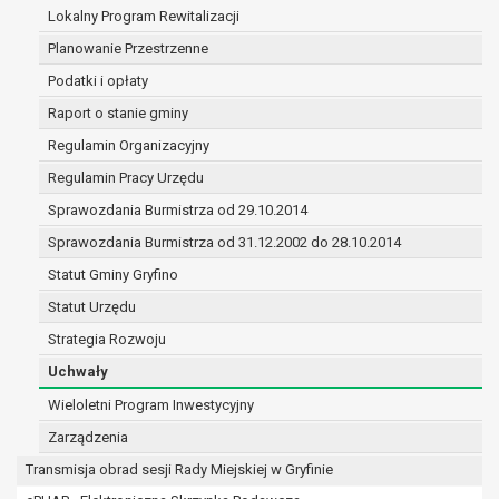
(merytorycznych), a także obowiązków i
Lokalny Program Rewitalizacji
zadań zleconych przez instytucje
Planowanie Przestrzenne
nadrzędne wobec Gminy;
Podatki i opłaty
zawarcia i realizacji umów;
ochrony żywotnych interesów osoby, której
Raport o stanie gminy
dane dotyczą, lub innej osoby fizycznej;
Regulamin Organizacyjny
wykonania zadania realizowanego w
Regulamin Pracy Urzędu
interesie publicznym lub w ramach
sprawowania władzy publicznej
Sprawozdania Burmistrza od 29.10.2014
powierzonej administratorowi;
Sprawozdania Burmistrza od 31.12.2002 do 28.10.2014
w pozostałych przypadkach dane osobowe
Statut Gminy Gryfino
przetwarzane są wyłącznie na podstawie
wcześniej udzielonej zgody w zakresie i celu
Statut Urzędu
określonym w treści zgody.
Strategia Rozwoju
W związku z przetwarzaniem danych w celu
Uchwały
wskazanym w pkt. 3, dane osobowe mogą być
udostępniane innym upoważnionym odbiorcom lub
Wieloletni Program Inwestycyjny
kategoriom odbiorców danych osobowych.
Zarządzenia
Odbiorcami mogą być:
Transmisja obrad sesji Rady Miejskiej w Gryfinie
podmioty, które przetwarzają dane