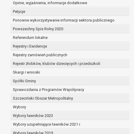
dane są nieprawidłowe lub
Opinie, wyjaśnienia, informacje dodatkowe
niekompletne;
Petycje
prawo do żądania usunięcia danych
Ponowne wykorzystywanie informacji sektora publicznego
osobowych (tzw. prawo do bycia
Powszechny Spis Rolny 2020
zapomnianym) na podstawie art. 17 RODO,
w przypadku gdy:
Referendum lokalne
dane nie są już niezbędne do celów,
Rejestry i Ewidencje
dla których były zebrane lub w inny
Rejestry zamówień publicznych
sposób przetwarzane,
osoba, której dane dotyczą, wniosła
Rejestr żłobków, klubów dziecięcych i przedszkoli
sprzeciw wobec przetwarzania
Skargi i wnioski
danych osobowych,
Spółki Gminy
osoba, której dane dotyczą wycofała
zgodę na przetwarzanie danych
Sprawozdania z Programów Współpracy
osobowych, która jest podstawą
Szczeciński Obszar Metropolitalny
przetwarzania danych i nie ma innej
Wybory
podstawy prawnej przetwarzania
danych,
Wybory ławników 2023
dane osobowe przetwarzane są
Wybory uzupełniające ławników 2021 r.
niezgodnie z prawem,
Wybory ławników 2019