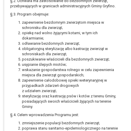
§ 2. Uchwała ma zastosowanie do bezdomnych zwierząt,
W przypadku gdy przetwarzanie danych
przebywających w granicach administracyjnych Gminy Gryfino.
osobowych odbywa się na podstawie zgody osoby
§ 3. Program obejmuje:
na przetwarzanie danych osobowych (art. 6 ust. 1
lit a RODO), przysługuje Pani/Panu prawo do
zapewnienie bezdomnym zwierzętom miejsca w
schronisku dla zwierząt;
cofnięcia tej zgody w dowolnym momencie.
opiekę nad wolno żyjącymi kotami, w tym ich
Cofnięcie to nie ma wpływu na zgodność
dokarmianie;
przetwarzania, którego dokonano na podstawie
odławianie bezdomnych zwierząt;
zgody przed jej cofnięciem.
obligatoryjną sterylizację albo kastrację zwierząt w
schroniskach dla zwierząt;
Przysługuje Pani/Panu prawo wniesienia skargi do
poszukiwanie właścicieli dla bezdomnych zwierząt;
organu nadzorczego na niezgodne z prawem
usypianie ślepych miotów;
przetwarzanie Pani/Pana danych osobowych
wskazanie gospodarstwa rolnego w celu zapewnienia
przez administratora.
miejsca dla zwierząt gospodarskich;
Organem właściwym do wniesienia skargi jest
zapewnienie całodobowej opieki weterynaryjnej w
przypadkach zdarzeń drogowych
Prezes Urzędu Ochrony Danych Osobowych.
z udziałem zwierząt;
W zależności od sfery, w której przetwarzane są
sterylizację oraz kastrację psów i kotów z terenu Gminy,
dane osobowe, podanie danych osobowych jest
posiadających swoich właścicieli żyjących na terenie
dobrowolne albo jest wymogiem ustawowym lub
Gminy.
umownym.
§ 4. Celem wprowadzenia Programu jest:
Pani/Pana dane nie będą poddawane
zmniejszenie populacji bezdomnych zwierząt;
zautomatyzowanemu podejmowaniu decyzji, w
poprawa stanu sanitarno-epidemiologicznego na terenie