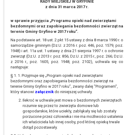
RADY MIEJSKIEJ W GRYFINIE
wykonania zadania realizowanego w
z dnia 31 marca 2017 r.
interesie publicznym lub w ramach
sprawowania władzy publicznej
w sprawie przyjęcia „Programu opieki nad zwierzętami
powierzonej administratorowi bądź
bezdomnymi oraz zapobiegania bezdomności zwierząt na
niezbędność przetwarzania do celów
terenie Gminy Gryfino w 2017 roku”.
wynikających z prawnie
Na podstawie art. 18 ust. 2 pkt 15 ustawy z dnia 8 marca 1990 r. o
uzasadnionych interesów
samorządzie gminnym (Dz.U. z 2016 r. poz. 446, poz. 1579, poz.
realizowanych przez administratora
1948) i art. 11a ust. 1 ustawy z dnia 21 sierpnia 1997 r. o ochronie
lub przez stronę trzecią.
zwierząt (Dz.U. z 2013 r. poz. 856; Dz.U. z 2015 r., poz. 266; Dz.U.
z 2016 r., poz. 1605, poz. 1948, poz. 2102), uchwala się co
Z przyczyn związanych z Pani/Pana
następuje:
szczególną sytuacją. W razie wniesienia
sprzeciwu, administrator nie może już
§ 1. 1. Przyjmuje się „Program opieki nad zwierzętami
bezdomnymi oraz zapobiegania bezdomności zwierząt na
przetwarzać tych danych osobowych, chyba
terenie Gminy Gryfino w 2017 roku”, zwany dalej "Programem",
że wykaże on istnienie ważnych prawnie
który stanowi
załącznik
do niniejszej uchwały.
uzasadnionych podstaw do przetwarzania,
Ilekroć w uchwale jest mowa o bezdomnych zwierzętach
nadrzędnych wobec interesów, praw i
rozumie się przez to zwierzęta domowe lub
wolności osoby, której dane dotyczą, lub
gospodarskie, które uciekły, zabłąkały się lub zostały
podstaw do ustalenia, dochodzenia lub
porzucone przez człowieka i nie ma możliwości ustalenia
obrony roszczeń.
ich właściciela lub innej osoby, pod której opieką trwale
dotąd pozostawały.