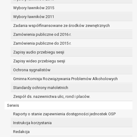
dane osobowe muszą być usunięte w
celu wywiązania się z obowiązku
Wybory ławników 2015
wynikającego z przepisów prawa;
Wybory ławników 2011
prawo do żądania ograniczenia
Zadania współfinansowane ze środków zewnętrznych
przetwarzania danych osobowych na
podstawie art. 18 RODO, w przypadku gdy:
Zamówienia publiczne od 2016 r.
osoba, której dane dotyczą
Zamówienia publiczne do 2015 r.
kwestionuje prawidłowość danych
Zapisy audio przebiegu sesji
osobowych – na okres pozwalający
administratorowi sprawdzić
Zapisy wideo przebiegu sesji
prawidłowość tych danych,
Ochrona sygnalistów
przetwarzanie danych jest niezgodne
Gminna Komisja Rozwiązywania Problemów Alkoholowych
z prawem, a osoba, której dane
Standardy ochrony małoletnich
dotyczą, sprzeciwia się usunięciu
danych, żądając w zamian ich
Zespół ds. nazewnictwa ulic, rond i placów.
ograniczenia,
Serwis
administrator nie potrzebuje już
Raporty o stanie zapewnienia dostępności jednostek OSP
danych dla swoich celów, ale osoba,
której dane dotyczą, potrzebuje ich do
Instrukcja korzystania
ustalenia, obrony lub dochodzenia
Redakcja
roszczeń,