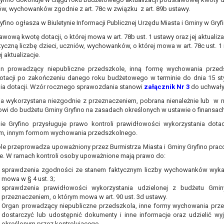
zadania realizowanego w interesie publicznym lub w ramach sprawow
iów, wychowanków zgodnie z art. 78c w związku z art. 89b ustawy.
yfino ogłasza w Biuletynie Informacji Publicznej Urzędu Miasta i Gminy w Gryfi
ających z prawnie uzasadnionych interesów realizowanych przez admini
ytuacją. W razie wniesienia sprzeciwu, administrator nie może już p
wową kwotę dotacji, o której mowa w art. 78b ust. 1 ustawy oraz jej aktualiza
staw do przetwarzania, nadrzędnych wobec interesów, praw i wolności 
tyczną liczbę dzieci, uczniów, wychowanków, o której mowa w art. 78c ust. 1 
ej aktualizacje.
an prowadzący niepubliczne przedszkole, inną formę wychowania prze
dotacji po zakończeniu danego roku budżetowego w terminie do dnia 15 s
wa się na podstawie zgody osoby na przetwarzanie danych osobowych (
nia dotacji. Wzór rocznego sprawozdania stanowi
załącznik Nr 3
do uchwały
ofnięcie to nie ma wpływu na zgodność przetwarzania, którego dokona
ja wykorzystana niezgodnie z przeznaczeniem, pobrana nienależnie lub w 
rganu nadzorczego na niezgodne z prawem przetwarzanie Pani/Pana da
wi do budżetu Gminy Gryfino na zasadach określonych w ustawie o finansach
 Urzędu Ochrony Danych Osobowych.
ie Gryfino przysługuje prawo kontroli prawidłowości wykorzystania dota
ne osobowe, podanie danych osobowych jest dobrowolne albo jest wy
m, innym formom wychowania przedszkolnego.
mu podejmowaniu decyzji, w tym również profilowaniu.
ole przeprowadza upoważniony przez Burmistrza Miasta i Gminy Gryfino prac
ie. W ramach kontroli osoby upoważnione mają prawo do:
sprawdzenia zgodności ze stanem faktycznym liczby wychowanków wykaz
mowa w § 4 ust. 3;
sprawdzenia prawidłowości wykorzystania udzielonej z budżetu Gmin
przeznaczeniem, o którym mowa w art. 90 ust. 3d ustawy.
Organ prowadzący niepubliczne przedszkola, inne formy wychowania prz
dostarczyć lub udostępnić dokumenty i inne informacje oraz udzielić wyja
określonym przez kontrolującego.