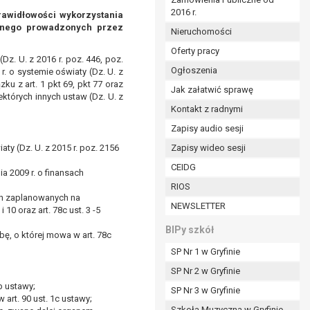
2016 r.
ym (Dz.U. z 2017r., poz. 1875 ze zm.) oraz z
prawidłowości wykorzystania
olnego prowadzonych przez
 wobec Gminy;
Nieruchomości
Oferty pracy
Dz. U. z 2016 r. poz. 446, poz.
Ogłoszenia
1 r. o systemie oświaty (Dz. U. z
ministratorowi;
zku z art. 1 pkt 69, pkt 77 oraz
ie i celu określonym w treści zgody.
Jak załatwić sprawę
ektórych innych ustaw (Dz. U. z
m odbiorcom lub kategoriom odbiorców danych
Kontakt z radnymi
Zapisy audio sesji
ia przetwarzania danych osobowych;
ty (Dz. U. z 2015 r. poz. 2156
Zapisy wideo sesji
e z terminami archiwizacji określonymi przez
CEIDG
a 2009 r. o finansach
RIOS
o czasu wycofania tej zgody.
ch zaplanowanych na
NEWSLETTER
10 oraz art. 78c ust. 3 -5
ezbędny do realizacji zawartej umowy, a po tym
ia zgody na przetwarzanie danych po zakończeniu i
BIPy szkół
bę, o której mowa w art. 78c
SP Nr 1 w Gryfinie
jący z umowy o dofinansowanie zawartej między
SP Nr 2 w Gryfinie
ntrolnych.
b ustawy;
SP Nr 3 w Gryfinie
rt. 90 ust. 1c ustawy;
Szkoła Muzyczna w Gryfinie