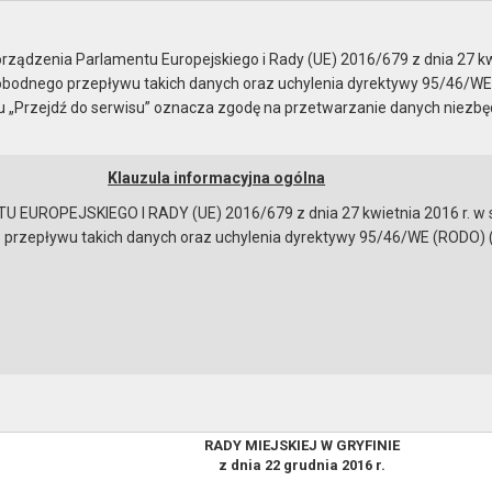
sja nr XXXI
ządzenia Parlamentu Europejskiego i Rady (UE) 2016/679 z dnia 27 kw
bodnego przepływu takich danych oraz uchylenia dyrektywy 95/46/WE
ku „Przejdź do serwisu” oznacza zgodę na przetwarzanie danych niezb
Klauzula informacyjna ogólna
a
Instrukcja korzystania
Dostępność
EUROPEJSKIEGO I RADY (UE) 2016/679 z dnia 27 kwietnia 2016 r. w s
epływu takich danych oraz uchylenia dyrektywy 95/46/WE (RODO) (Dz.U
XI
XI/294/16 RADY MIEJSKIEJ W GRYFINIE z dnia 22 grudnia 201
zliczania dotacji oraz trybu i zakresu kontroli prawidłowości wyko
h przedszkoli i innych form wychowania przedszkolnego prowad
nie gminy Gryfino
UCHWAŁA NR XXXI/294/16
RADY MIEJSKIEJ W GRYFINIE
z dnia 22 grudnia 2016 r.
bowiązującymi przepisami prawa w celu: