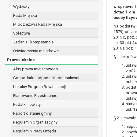
realizacji zadań wynikających z przepisów prawa
Wydziały
w sprawie t
dotacji dl
szeregu ustaw kompetencyjnych (merytorycznych
Rada Miejska
osoby fizyc
zawarcia i realizacji umów;
Młodzieżowa Rada Miejska
ochrony żywotnych interesów osoby, której dane d
Na podstawie 
1579) oraz ar
wykonania zadania realizowanego w interesie p
Sołectwa
2015 r., poz.
w pozostałych przypadkach dane osobowe przetw
Zadania i kompetencje
art. 33 pkt 4
W związku z przetwarzaniem danych w celu wskazany
2016 r. poz. 
Oświadczenia majątkowe
osobowych. Odbiorcami mogą być:
§ 1. Ilekroć 
Prawo lokalne
podmioty, które przetwarzają dane osobowe w i
ustawi
podmioty upoważnione do odbioru danych osob
Akty prawa miejscowego
z późn
Pani/Pana dane osobowe będą przetwarzane przez okres
ustawi
Gospodarka odpadami komunalnymi
przepisy prawa powszechnie obowiązującego.
public
Lokalny Program Rewitalizacji
W przypadku, gdy dane osobowe przetwarzane są na po
podst
prowad
W przypadku, gdy dane osobowe przetwarzane są w celu
Planowanie Przestrzenne
ustaw
czasie w zakresie wymaganym przez przepisy prawa lu
statys
Podatki i opłaty
rozliczeniu umowy, do czasu wycofania tej zgody.
ust. 1 
Raport o stanie gminy
Ponadto w przypadku umów o dofinansowanie dane o
§ 2. Uchwała 
beneficjentem a określoną instytucją, trwałości daneg
Regulamin Organizacyjny
niepub
W związku z przetwarzaniem przez administratora da
Regulamin Pracy Urzędu
innych
prawo dostępu do treści danych oraz otrzymywan