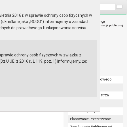
A
Wyszukaj na stronie:
A
A
ietnia 2016 r. w sprawie ochrony osób fizycznych w
 (określane jako „RODO”) informujemy o zasadach
ędnych do prawidłowego funkcjonowania serwisu.
prawie ochrony osób fizycznych w związku z
.UE. z 2016 r., L 119, poz. 1) informujemy, że:
Menu dodatkowe:
Numer konta bankowego
6 r. w sprawie trybu
rzystania dotacji dla
Uchwały Rady
zonych przez osoby fizyczne i
Zarządzenia Burmistrza
Budżet
Podatki i opłaty
Planowanie Przestrzenne
Zamówienia Publiczne od