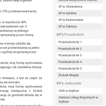
ne, zwane dalej organem
SP w Chwarstnicy
ści 75% podstawowej kwoty
SP w Gardnie
padku gdy:
SP w Radziszewie
ia w wysokości 40%
astrzeżeniem ust. 3.
SP w Żabnicy
widzianej na jednego
nia danych i nie ma innej podstawy prawnej
BIPy Przedszkoli
trzymywanej przez Gminę
Przedszkole Nr 1
 rozwoju udziela się,
kwocie przewidzianej na jedno
Przedszkole Nr 2
ogólnej otrzymanej przez
Przedszkole Nr 3
wi sprawdzić prawidłowość tych danych,
Przedszkole Nr 4
szkole, inną formę wychowania
ądając w zamian ich ograniczenia,
jącego rok udzielenia dotacji.
Przedszkole Nr 5
enia, obrony lub dochodzenia roszczeń,
Żłobek Miejski
sadnione podstawy po stronie administratora są
 miesiąca, z tym że część za
ny we wniosku.
BIPy Jednostek
i:
zkole, inną formę wychowania
mację miesięczną o liczbie
CSiR w Gryfinie
zgody wyrażonej przez tą osobę,
ację za grudzień składa się w
Centrum Usług Wspólnych w
ały.
órego podstawą prawną jest:
Gryfinie
acji oraz statystycznej liczby