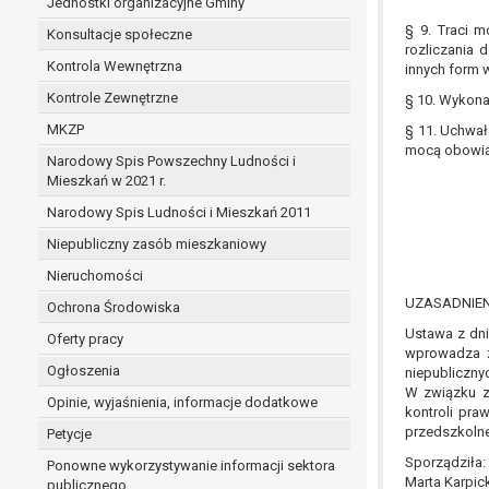
Jednostki organizacyjne Gminy
§ 9. Traci m
Konsultacje społeczne
rozliczania 
Kontrola Wewnętrzna
innych form 
Kontrole Zewnętrzne
§ 10. Wykona
MKZP
§ 11. Uchwa
mocą obowiąz
Narodowy Spis Powszechny Ludności i
Mieszkań w 2021 r.
Narodowy Spis Ludności i Mieszkań 2011
Niepubliczny zasób mieszkaniowy
Nieruchomości
UZASADNIEN
Ochrona Środowiska
Ustawa z dni
Oferty pracy
wprowadza z 
Ogłoszenia
niepubliczny
W związku z 
Opinie, wyjaśnienia, informacje dodatkowe
kontroli pra
przedszkolne
Petycje
Sporządziła:
Ponowne wykorzystywanie informacji sektora
Marta Karpic
publicznego