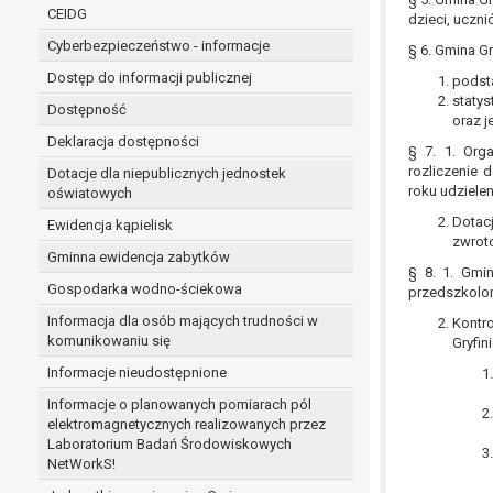
niezbędność przetwarzania do wykonania 
CEIDG
dzieci, uczn
administratorowi bądź
Cyberbezpieczeństwo - informacje
§ 6. Gmina Gr
niezbędność przetwarzania do celów wynik
Z przyczyn związanych z Pani/Pana szczególną s
Dostęp do informacji publicznej
podsta
on istnienie ważnych prawnie uzasadnionych pod
statys
Dostępność
oraz j
ustalenia, dochodzenia lub obrony roszczeń.
Deklaracja dostępności
§ 7. 1. Org
rozliczenie 
Dotacje dla niepublicznych jednostek
W przypadku gdy przetwarzanie danych osobowych odby
roku udziele
oświatowych
prawo do cofnięcia tej zgody w dowolnym momencie. C
Dotac
Ewidencja kąpielisk
Przysługuje Pani/Panu prawo wniesienia skargi do o
zwroto
Gminna ewidencja zabytków
Organem właściwym do wniesienia skargi jest Prezes
§ 8. 1. Gmin
W zależności od sfery, w której przetwarzane są da
Gospodarka wodno-ściekowa
przedszkolo
Pani/Pana dane nie będą poddawane zautomatyzowane
Informacja dla osób mających trudności w
Kontr
komunikowaniu się
Gryfin
Informacje nieudostępnione
Informacje o planowanych pomiarach pól
elektromagnetycznych realizowanych przez
Laboratorium Badań Środowiskowych
NetWorkS!