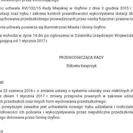
oc uchwała XVI/132/15 Rady Miejskiej w Gryfinie z dnia 3 grudnia 2015 r.
dotacji oraz trybu i zakresu kontroli prawidłowości wykorzystania dotacji dl
wychowania przedszkolnego prowadzonych przez osoby fizyczne i prawne na 
nie uchwały powierza się Burmistrzowi Miasta i Gminy Gryfino.
ła wchodzi w życie 14 dni po ogłoszeniu w Dzienniku Urzędowym Wojewó
ującą od 1 stycznia 2017 r.
PRZEWODNICZĄCA RADY
Elżbieta Kasprzyk
IE
a 23 czerwca 2016 r. o zmianie ustawy o systemie oświaty oraz niektórych i
dniem 1 stycznia 2017 r. zmiany przepisów prawnych w zakresie udzielan
ch przedszkoli oraz innych form wychowania przedszkolnego.
powyższym zasadne jest uchwalenie nowego trybu udzielania i rozliczania
widłowości ich pobrania i wykorzystywania przez niepubliczne przedszko
go dotowane przez Gminę Gryfino.
ka