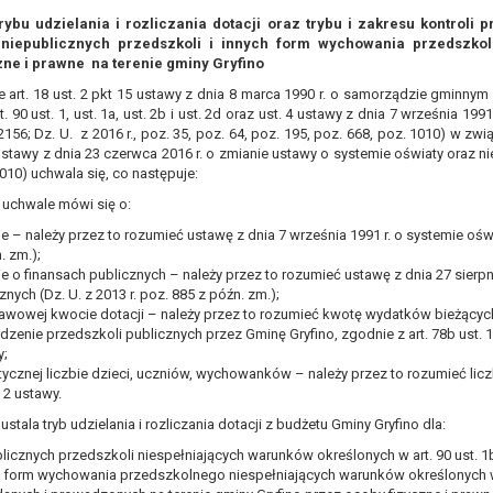
, a w szczególności ustawy z dnia 8 marca 1990 r. o samorządzie gminn
rybu udzielania i rozliczania dotacji oraz trybu i zakresu kontroli 
a niepublicznych przedszkoli i innych form wychowania przedszk
), a także obowiązków i zadań zleconych przez instytucje nadrzędne
zne i prawne na terenie gminy Gryfino
otyczą, lub innej osoby fizycznej;
art. 18 ust. 2 pkt 15 ustawy z dnia 8 marca 1990 r. o samorządzie gminnym (
t. 90 ust. 1, ust. 1a, ust. 2b i ust. 2d oraz ust. 4 ustawy z dnia 7 września 199
ublicznym lub w ramach sprawowania władzy publicznej powierzonej ad
 2156; Dz. U. z 2016 r., poz. 35, poz. 64, poz. 195, poz. 668, poz. 1010) w zwią
arzane są wyłącznie na podstawie wcześniej udzielonej zgody w zakres
 ustawy z dnia 23 czerwca 2016 r. o zmianie ustawy o systemie oświaty oraz ni
m w pkt. 3, dane osobowe mogą być udostępniane innym upoważniony
1010) uchwala się, co następuje:
w uchwale mówi się o:
mieniu administratora na podstawie zawartej z nim umowy powierzen
e – należy przez to rozumieć ustawę z dnia 7 września 1991 r. o systemie oświa
owych na podstawie odpowiednich przepisów prawa.
. zm.);
 niezbędny do realizacji celu dla jakiego zostały zebrane oraz zgodni
e o finansach publicznych – należy przez to rozumieć ustawę z dnia 27 sierpni
znych (Dz. U. z 2013 r. poz. 885 z późn. zm.);
dstawie zgody osoby, której dane dotyczą przetwarzanie odbywa się d
awowej kwocie dotacji – należy przez to rozumieć kwotę wydatków bieżący
zenie przedszkoli publicznych przez Gminę Gryfino, zgodnie z art. 78b ust. 1 i 
 zawarcia i realizacji umowy przetwarzanie odbywa się przez okres ni
y;
b dla zabezpieczenia ewentualnych roszczeń, a w przypadku wyrażen
tycznej liczbie dzieci, uczniów, wychowanków – należy przez to rozumieć licz
i 2 ustawy.
sobowe od momentu pozyskania przechowywane są przez okres wynika
ustala tryb udzielania i rozliczania dotacji z budżetu Gminy Gryfino dla:
o projektu i konieczności zachowania dokumentacji projektu do celów ko
licznych przedszkoli niespełniających warunków określonych w art. 90 ust. 1
nych osobowych przysługuje Pani/Panu:
 form wychowania przedszkolnego niespełniających warunków określonych w a
ia ich kopii na podstawie art. 15 RODO;