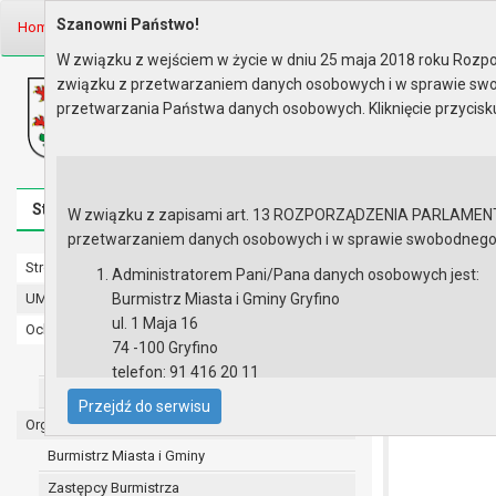
Szanowni Państwo!
Home
Prawo lokalne
Uchwały
Uchwały podjęte w roku 2016
Se
W związku z wejściem w życie w dniu 25 maja 2018 roku Rozpor
związku z przetwarzaniem danych osobowych i w sprawie swo
Biuletyn Informacji Publicznej
przetwarzania Państwa danych osobowych. Kliknięcie przycis
Urząd Miasta i Gminy w Gryfinie
Strona główna
Mapa serwisu
Aktualności
Redakcj
W związku z zapisami art. 13 ROZPORZĄDZENIA PARLAMENTU 
przetwarzaniem danych osobowych i w sprawie swobodnego prz
Strona główna
Sesja nr XX
Administratorem Pani/Pana danych osobowych jest:
UMiG - telefony wewnętrzne
Burmistrz Miasta i Gminy Gryfino
UCHWAŁA NR XX
ul. 1 Maja 16
Ochrona danych osobowych
udzielania i ro
74 -100 Gryfino
niepublicznyc
Urząd Miasta i Gminy w Gryfinie
telefon: 91 416 20 11
prawne na tere
Straż Miejska
e-mail:
burmistrz@gryfino.pl
Przejdź do serwisu
Dane kontaktowe Inspektora Ochrony Danych:
Organy
telefon: 91 416 20 11
Burmistrz Miasta i Gminy
e-mail:
iod@gryfino.pl
Zastępcy Burmistrza
Pani/Pana dane osobowe przetwarzane są zgodnie z o