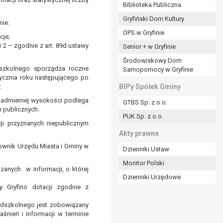
ania władzy publicznej powierzonej
Biblioteka Publiczna
Gryfiński Dom Kultury
nie:
stratora lub przez stronę trzecią.
OPS w Gryfinie
rzetwarzać tych danych osobowych, chyba że wykaże
cje;
osoby, której dane dotyczą, lub podstaw do
i 2 – zgodnie z art. 89d ustawy
Senior + w Gryfinie
Środowiskowy Dom
dszkolnego sporządza roczne
Samopomocy w Gryfinie
tycznia roku następującego po
art. 6 ust. 1 lit a RODO), przysługuje Pani/Panu
.
BIPy Spółek Gminy
no na podstawie zgody przed jej cofnięciem.
nadmiernej wysokości podlega
GTBS Sp. z o.o.
nych osobowych przez administratora.
 publicznych.
PUK Sp. z o.o.
cji przyznanych niepublicznym
mogiem ustawowym lub umownym.
Akty prawne
ownik Urzędu Miasta i Gminy w
Dzienniki Ustaw
Monitor Polski
anych w informacji, o której
Dzienniki Urzędowe
y Gryfino dotacji zgodnie z
edszkolnego jest zobowiązany
śnień i informacji w terminie