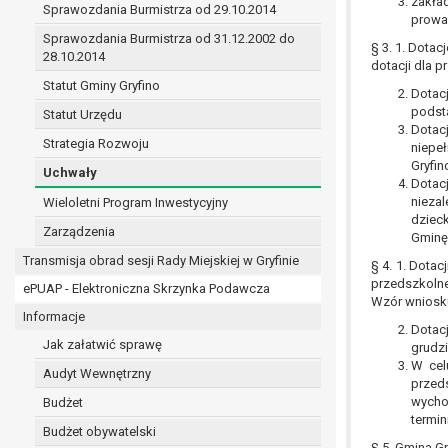
zakład
Sprawozdania Burmistrza od 29.10.2014
prawo do żądania sprostowania danych na podst
prowa
w przypadku gdy:
Sprawozdania Burmistrza od 31.12.2002 do
§ 3. 1. Dota
dane są nieprawidłowe lub niekompletne;
28.10.2014
dotacji dla 
prawo do żądania usunięcia danych osobowych (
Statut Gminy Gryfino
Dotac
dane nie są już niezbędne do celów, dla k
podsta
Statut Urzędu
osoba, której dane dotyczą, wniosła spr
Dotac
Strategia Rozwoju
osoba, której dane dotyczą wycofała zgod
niepe
przetwarzania danych,
Gryfin
Uchwały
Dotac
dane osobowe przetwarzane są niezgodn
niezal
Wieloletni Program Inwestycyjny
dane osobowe muszą być usunięte w celu 
dziec
Zarządzenia
prawo do żądania ograniczenia przetwarzania d
Gminę 
osoba, której dane dotyczą kwestionuje 
Transmisja obrad sesji Rady Miejskiej w Gryfinie
§ 4. 1. Dota
przetwarzanie danych jest niezgodne z pra
przedszkolne
ePUAP - Elektroniczna Skrzynka Podawcza
administrator nie potrzebuje już danych dl
Wzór wniosk
Informacje
osoba, której dane dotyczą, wniosła sprz
Dotac
nadrzędne wobec podstawy sprzeciwu;
Jak załatwić sprawę
grudz
prawo do przenoszenia danych na podstawie art.
W cel
Audyt Wewnętrzny
przed
przetwarzanie danych odbywa się na pods
wycho
Budżet
przetwarzanie odbywa się w sposób zau
termin
prawo sprzeciwu wobec przetwarzania danych n
Budżet obywatelski
§ 5. Gmina G