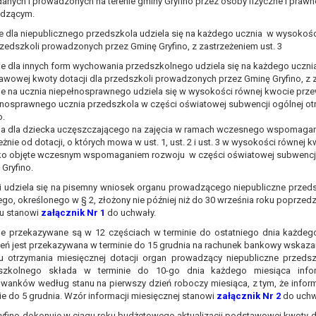
anych i prowadzonych na terenie gminy Gryfino przez osoby fizyczne i praw
awie art. 16 RODO,
dzącym.
cje dla niepublicznego przedszkola udziela się na każdego ucznia w wysoko
przedszkoli prowadzonych przez Gminę Gryfino, z zastrzeżeniem ust. 3
tzw. prawo do bycia zapomnianym) na podstawie art. 17 RODO, w przy
je dla innych form wychowania przedszkolnego udziela się na każdego uczn
tórych były zebrane lub w inny sposób przetwarzane,
wowej kwoty dotacji dla przedszkoli prowadzonych przez Gminę Gryfino, z z
zeciw wobec przetwarzania danych osobowych,
je na ucznia niepełnosprawnego udziela się w wysokości równej kwocie prze
ę na przetwarzanie danych osobowych, która jest podstawą przetwarza
łnosprawnego ucznia przedszkola w części oświatowej subwencji ogólnej o
o.
ja dla dziecka uczęszczającego na zajęcia w ramach wczesnego wspomagania
ie z prawem,
eżnie od dotacji, o których mowa w ust. 1, ust. 2 i ust. 3 w wysokości równej 
wywiązania się z obowiązku wynikającego z przepisów prawa;
ko objęte wczesnym wspomaganiem rozwoju w części oświatowej subwencji 
anych osobowych na podstawie art. 18 RODO, w przypadku gdy:
Gryfino.
prawidłowość danych osobowych – na okres pozwalający administratoro
cji udziela się na pisemny wniosek organu prowadzącego niepubliczne przed
wem, a osoba, której dane dotyczą, sprzeciwia się usunięciu danych, ż
go, określonego w § 2, złożony nie później niż do 30 września roku poprzedza
a swoich celów, ale osoba, której dane dotyczą, potrzebuje ich do ustal
u stanowi
załącznik Nr 1
do uchwały.
eciw wobec przetwarzania danych - do czasu ustalenia czy prawnie uza
je przekazywane są w 12 częściach w terminie do ostatniego dnia każdego
ień jest przekazywana w terminie do 15 grudnia na rachunek bankowy wskaza
 20 RODO, w przypadku gdy łącznie spełnione są następujące przesłank
u otrzymania miesięcznej dotacji organ prowadzący niepubliczne przeds
szkolnego składa w terminie do 10-go dnia każdego miesiąca infor
tawie umowy zawartej z osobą, której dane dotyczą lub na podstawie 
wanków według stanu na pierwszy dzień roboczy miesiąca, z tym, że inform
tomatyzowany;
ie do 5 grudnia. Wzór informacji miesięcznej stanowi
załącznik Nr 2
do uchw
a podstawie art. 21 RODO, wobec przetwarzania danych osobowych, kt
ryfino dokonuje w ciągu roku budżetowego aktualizacji podstawowej kwoty dot