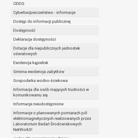
niezbędność przetwarzania do wykonania 
CEIDG
administratorowi bądź
Cyberbezpieczeństwo - informacje
niezbędność przetwarzania do celów wynik
Dostęp do informacji publicznej
Z przyczyn związanych z Pani/Pana szczególną s
on istnienie ważnych prawnie uzasadnionych pod
Dostępność
ustalenia, dochodzenia lub obrony roszczeń.
Deklaracja dostępności
Dotacje dla niepublicznych jednostek
W przypadku gdy przetwarzanie danych osobowych odby
oświatowych
prawo do cofnięcia tej zgody w dowolnym momencie. C
Ewidencja kąpielisk
Przysługuje Pani/Panu prawo wniesienia skargi do o
Gminna ewidencja zabytków
Organem właściwym do wniesienia skargi jest Prezes
W zależności od sfery, w której przetwarzane są da
Gospodarka wodno-ściekowa
Pani/Pana dane nie będą poddawane zautomatyzowane
Informacja dla osób mających trudności w
komunikowaniu się
Informacje nieudostępnione
Informacje o planowanych pomiarach pól
elektromagnetycznych realizowanych przez
Laboratorium Badań Środowiskowych
NetWorkS!