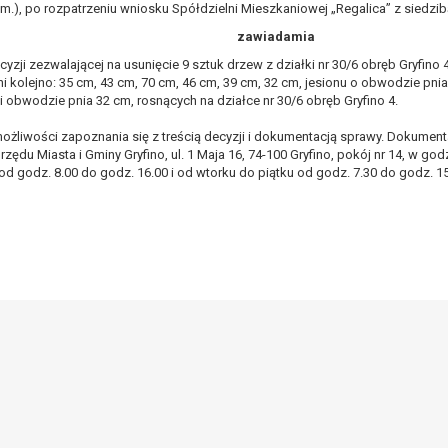
m.), po rozpatrzeniu wniosku Spółdzielni Mieszkaniowej „Regalica” z siedzibą
, a w szczególności ustawy z dnia 8 marca 1990 r. o samorządzie gminn
zawiadamia
), a także obowiązków i zadań zleconych przez instytucje nadrzędne
yzji zezwalającej na usunięcie 9 sztuk drzew z działki nr 30/6 obręb Gryfino
 kolejno: 35 cm, 43 cm, 70 cm, 46 cm, 39 cm, 32 cm, jesionu o obwodzie pni
otyczą, lub innej osoby fizycznej;
ii obwodzie pnia 32 cm, rosnących na działce nr 30/6 obręb Gryfino 4.
ublicznym lub w ramach sprawowania władzy publicznej powierzonej ad
arzane są wyłącznie na podstawie wcześniej udzielonej zgody w zakres
możliwości zapoznania się z treścią decyzji i dokumentacją sprawy. Dokumen
m w pkt. 3, dane osobowe mogą być udostępniane innym upoważniony
rzędu Miasta i Gminy Gryfino, ul. 1 Maja 16, 74-100 Gryfino, pokój nr 14, w god
od godz. 8.00 do godz. 16.00 i od wtorku do piątku od godz. 7.30 do godz. 15
mieniu administratora na podstawie zawartej z nim umowy powierzen
owych na podstawie odpowiednich przepisów prawa.
 niezbędny do realizacji celu dla jakiego zostały zebrane oraz zgodni
dstawie zgody osoby, której dane dotyczą przetwarzanie odbywa się d
 zawarcia i realizacji umowy przetwarzanie odbywa się przez okres ni
b dla zabezpieczenia ewentualnych roszczeń, a w przypadku wyrażen
sobowe od momentu pozyskania przechowywane są przez okres wynika
o projektu i konieczności zachowania dokumentacji projektu do celów ko
nych osobowych przysługuje Pani/Panu:
ia ich kopii na podstawie art. 15 RODO;