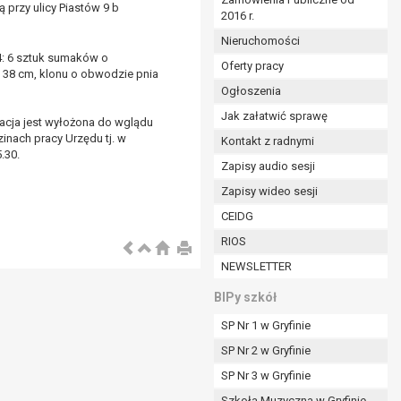
 przy ulicy Piastów 9 b
2016 r.
ym (Dz.U. z 2017r., poz. 1875 ze zm.) oraz z
 wobec Gminy;
Nieruchomości
 4: 6 sztuk sumaków o
Oferty pracy
a 38 cm, klonu o obwodzie pnia
Ogłoszenia
ministratorowi;
ie i celu określonym w treści zgody.
Jak załatwić sprawę
tacja jest wyłożona do wglądu
m odbiorcom lub kategoriom odbiorców danych
zinach pracy Urzędu tj. w
Kontakt z radnymi
.30.
Zapisy audio sesji
ia przetwarzania danych osobowych;
Zapisy wideo sesji
e z terminami archiwizacji określonymi przez
CEIDG
RIOS
o czasu wycofania tej zgody.
NEWSLETTER
ezbędny do realizacji zawartej umowy, a po tym
ia zgody na przetwarzanie danych po zakończeniu i
BIPy szkół
SP Nr 1 w Gryfinie
jący z umowy o dofinansowanie zawartej między
SP Nr 2 w Gryfinie
ntrolnych.
SP Nr 3 w Gryfinie
Szkoła Muzyczna w Gryfinie