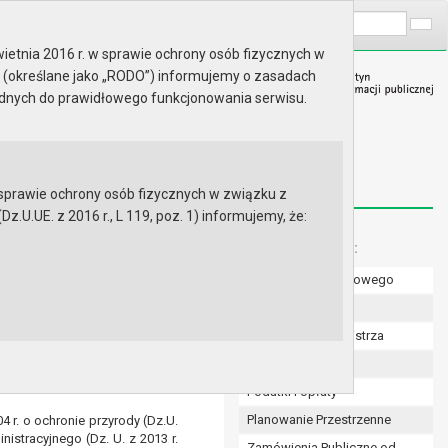
A
Wyszukaj na stronie:
A
A
ietnia 2016 r. w sprawie ochrony osób fizycznych w
 (określane jako „RODO”) informujemy o zasadach
ędnych do prawidłowego funkcjonowania serwisu.
prawie ochrony osób fizycznych w związku z
.UE. z 2016 r., L 119, poz. 1) informujemy, że:
Menu dodatkowe:
Numer konta bankowego
iałki nr 30/6 obręb Gryfino 4
Uchwały Rady
Zarządzenia Burmistrza
Gryfino, dnia 29.12.2015 r.
Budżet
Podatki i opłaty
Planowanie Przestrzenne
4 r. o ochronie przyrody (Dz.U.
nistracyjnego (Dz. U. z 2013 r.
Zamówienia Publiczne od