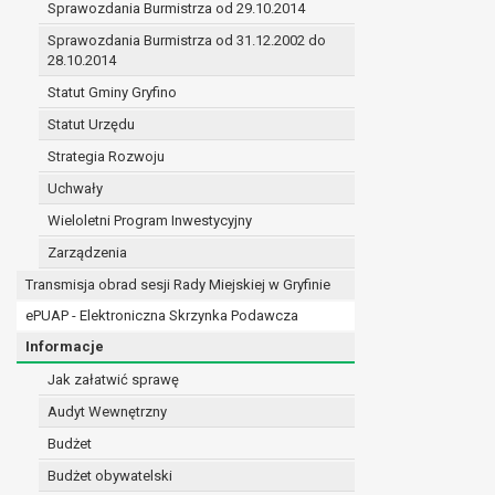
Sprawozdania Burmistrza od 29.10.2014
prawo do żądania sprostowania danych na podst
w przypadku gdy:
Sprawozdania Burmistrza od 31.12.2002 do
28.10.2014
dane są nieprawidłowe lub niekompletne;
prawo do żądania usunięcia danych osobowych (
Statut Gminy Gryfino
dane nie są już niezbędne do celów, dla k
Statut Urzędu
osoba, której dane dotyczą, wniosła spr
Strategia Rozwoju
osoba, której dane dotyczą wycofała zgod
przetwarzania danych,
Uchwały
dane osobowe przetwarzane są niezgodn
Wieloletni Program Inwestycyjny
dane osobowe muszą być usunięte w celu 
Zarządzenia
prawo do żądania ograniczenia przetwarzania d
osoba, której dane dotyczą kwestionuje 
Transmisja obrad sesji Rady Miejskiej w Gryfinie
przetwarzanie danych jest niezgodne z pra
ePUAP - Elektroniczna Skrzynka Podawcza
administrator nie potrzebuje już danych dl
Informacje
osoba, której dane dotyczą, wniosła sprz
nadrzędne wobec podstawy sprzeciwu;
Jak załatwić sprawę
prawo do przenoszenia danych na podstawie art.
Audyt Wewnętrzny
przetwarzanie danych odbywa się na pods
Budżet
przetwarzanie odbywa się w sposób zau
prawo sprzeciwu wobec przetwarzania danych n
Budżet obywatelski