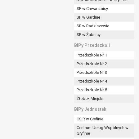
SP w Chwarstnicy
SP w Gardnie
padku gdy:
SP w Radziszewie
SP w Żabnicy
nia danych i nie ma innej podstawy prawnej
BIPy Przedszkoli
Przedszkole Nr 1
Przedszkole Nr 2
Przedszkole Nr 3
wi sprawdzić prawidłowość tych danych,
Przedszkole Nr 4
ądając w zamian ich ograniczenia,
Przedszkole Nr 5
enia, obrony lub dochodzenia roszczeń,
Żłobek Miejski
sadnione podstawy po stronie administratora są
BIPy Jednostek
i:
CSiR w Gryfinie
zgody wyrażonej przez tą osobę,
Centrum Usług Wspólnych w
órego podstawą prawną jest:
Gryfinie