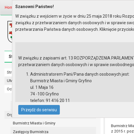
Szanowni Państwo!
Home
Informacje
Ogłoszenia
Rok 2015
W związku z wejściem w życie w dniu 25 maja 2018 roku Rozpor
związku z przetwarzaniem danych osobowych i w sprawie swo
Biuletyn Informacji Publicznej
przetwarzania Państwa danych osobowych. Kliknięcie przycis
Urząd Miasta i Gminy w Gryfinie
Strona główna
Mapa serwisu
Aktualności
Redakcj
W związku z zapisami art. 13 ROZPORZĄDZENIA PARLAMENTU 
przetwarzaniem danych osobowych i w sprawie swobodnego prz
Strona główna
Rok 2015
Administratorem Pani/Pana danych osobowych jest:
UMiG - telefony wewnętrzne
Burmistrz Miasta i Gminy Gryfino
Obwieszczenie 
ul. 1 Maja 16
Ochrona danych osobowych
74 -100 Gryfino
Urząd Miasta i Gminy w Gryfinie
telefon: 91 416 20 11
Straż Miejska
e-mail:
burmistrz@gryfino.pl
BMK.6131.22
Przejdź do serwisu
Dane kontaktowe Inspektora Ochrony Danych:
Organy
telefon: 91 416 20 11
Burmistrz Miasta i Gminy
Burmistrz Mia
e-mail:
iod@gryfino.pl
z 2015 r. poz
Zastępcy Burmistrza
Pani/Pana dane osobowe przetwarzane są zgodnie z o