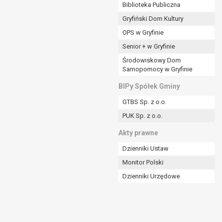
ania władzy publicznej powierzonej
Biblioteka Publiczna
Gryfiński Dom Kultury
stratora lub przez stronę trzecią.
OPS w Gryfinie
rzetwarzać tych danych osobowych, chyba że wykaże
osoby, której dane dotyczą, lub podstaw do
Senior + w Gryfinie
Środowiskowy Dom
Samopomocy w Gryfinie
art. 6 ust. 1 lit a RODO), przysługuje Pani/Panu
BIPy Spółek Gminy
no na podstawie zgody przed jej cofnięciem.
GTBS Sp. z o.o.
nych osobowych przez administratora.
PUK Sp. z o.o.
mogiem ustawowym lub umownym.
Akty prawne
Dzienniki Ustaw
Monitor Polski
Dzienniki Urzędowe