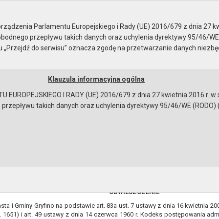
ządzenia Parlamentu Europejskiego i Rady (UE) 2016/679 z dnia 27 kw
bodnego przepływu takich danych oraz uchylenia dyrektywy 95/46/WE
ku „Przejdź do serwisu” oznacza zgodę na przetwarzanie danych niezb
Klauzula informacyjna ogólna
a
Instrukcja korzystania
Dostępność
EUROPEJSKIEGO I RADY (UE) 2016/679 z dnia 27 kwietnia 2016 r. w s
epływu takich danych oraz uchylenia dyrektywy 95/46/WE (RODO) (Dz.U
o wydaniu decyzji zezwalającej na usunięcie 9 sztuk drzew z dz
1.2015.ML
OBWIESZCZENIE
sta i Gminy Gryfino na podstawie art. 83a ust. 7 ustawy z dnia 16 kwietnia 200
. 1651) i art. 49 ustawy z dnia 14 czerwca 1960 r. Kodeks postępowania admi
bowiązującymi przepisami prawa w celu: