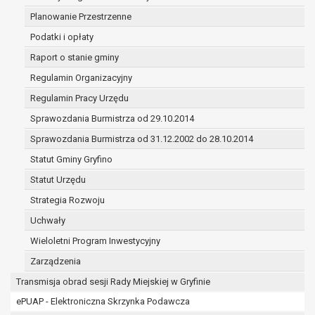
(merytorycznych), a także obowiązków i
Planowanie Przestrzenne
zadań zleconych przez instytucje
Podatki i opłaty
nadrzędne wobec Gminy;
zawarcia i realizacji umów;
Raport o stanie gminy
ochrony żywotnych interesów osoby, której
Regulamin Organizacyjny
dane dotyczą, lub innej osoby fizycznej;
Regulamin Pracy Urzędu
wykonania zadania realizowanego w
interesie publicznym lub w ramach
Sprawozdania Burmistrza od 29.10.2014
sprawowania władzy publicznej
Sprawozdania Burmistrza od 31.12.2002 do 28.10.2014
powierzonej administratorowi;
Statut Gminy Gryfino
w pozostałych przypadkach dane osobowe
przetwarzane są wyłącznie na podstawie
Statut Urzędu
wcześniej udzielonej zgody w zakresie i celu
Strategia Rozwoju
określonym w treści zgody.
Uchwały
W związku z przetwarzaniem danych w celu
wskazanym w pkt. 3, dane osobowe mogą być
Wieloletni Program Inwestycyjny
udostępniane innym upoważnionym odbiorcom lub
Zarządzenia
kategoriom odbiorców danych osobowych.
Transmisja obrad sesji Rady Miejskiej w Gryfinie
Odbiorcami mogą być:
ePUAP - Elektroniczna Skrzynka Podawcza
podmioty, które przetwarzają dane