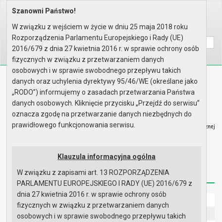
Szanowni Państwo!
Home
Informacje
Ogłoszenia
Rok 2015
W związku z wejściem w życie w dniu 25 maja 2018 roku
Wyszukaj na stronie:
A
A
A
Rozporządzenia Parlamentu Europejskiego i Rady (UE)
2016/679 z dnia 27 kwietnia 2016 r. w sprawie ochrony osób
fizycznych w związku z przetwarzaniem danych
osobowych i w sprawie swobodnego przepływu takich
Biuletyn Informacji Publicznej
danych oraz uchylenia dyrektywy 95/46/WE (określane jako
Urząd Miasta i Gminy w Gryfinie
„RODO”) informujemy o zasadach przetwarzania Państwa
danych osobowych. Kliknięcie przycisku „Przejdź do serwisu”
oznacza zgodę na przetwarzanie danych niezbędnych do
prawidłowego funkcjonowania serwisu.
Strona główna
Mapa serwisu
Aktualności
Klauzula informacyjna ogólna
W związku z zapisami art. 13 ROZPORZĄDZENIA
Redakcja
Instrukcja korzystania
Dostępność
PARLAMENTU EUROPEJSKIEGO I RADY (UE) 2016/679 z
dnia 27 kwietnia 2016 r. w sprawie ochrony osób
Strona główna
fizycznych w związku z przetwarzaniem danych
UMiG - telefony wewnętrzne
osobowych i w sprawie swobodnego przepływu takich