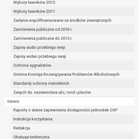
dane osobowe muszą być usunięte w
Wybory ławników 2015
celu wywiązania się z obowiązku
Wybory ławników 2011
wynikającego z przepisów prawa;
Zadania współfinansowane ze środków zewnętrznych
prawo do żądania ograniczenia
przetwarzania danych osobowych na
Zamówienia publiczne od 2016 r.
podstawie art. 18 RODO, w przypadku gdy:
Zamówienia publiczne do 2015 r.
osoba, której dane dotyczą
Zapisy audio przebiegu sesji
kwestionuje prawidłowość danych
osobowych – na okres pozwalający
Zapisy wideo przebiegu sesji
administratorowi sprawdzić
Ochrona sygnalistów
prawidłowość tych danych,
Gminna Komisja Rozwiązywania Problemów Alkoholowych
przetwarzanie danych jest niezgodne
z prawem, a osoba, której dane
Standardy ochrony małoletnich
dotyczą, sprzeciwia się usunięciu
Zespół ds. nazewnictwa ulic, rond i placów.
danych, żądając w zamian ich
Serwis
ograniczenia,
administrator nie potrzebuje już
Raporty o stanie zapewnienia dostępności jednostek OSP
danych dla swoich celów, ale osoba,
Instrukcja korzystania
której dane dotyczą, potrzebuje ich do
Redakcja
ustalenia, obrony lub dochodzenia
roszczeń,
Obsługa techniczna