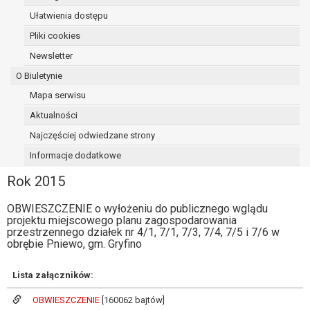
osoba, której dane dotyczą, wniosła
Ułatwienia dostępu
sprzeciw wobec przetwarzania
Pliki cookies
danych - do czasu ustalenia czy
Newsletter
prawnie uzasadnione podstawy po
stronie administratora są nadrzędne
O Biuletynie
wobec podstawy sprzeciwu;
Mapa serwisu
prawo do przenoszenia danych na
Aktualności
podstawie art. 20 RODO, w przypadku gdy
łącznie spełnione są następujące przesłanki:
Najczęściej odwiedzane strony
przetwarzanie danych odbywa się na
Informacje dodatkowe
podstawie umowy zawartej z osobą,
której dane dotyczą lub na podstawie
Rok 2015
zgody wyrażonej przez tą osobę,
OBWIESZCZENIE o wyłożeniu do publicznego wglądu
przetwarzanie odbywa się w sposób
projektu miejscowego planu zagospodarowania
zautomatyzowany;
przestrzennego działek nr 4/1, 7/1, 7/3, 7/4, 7/5 i 7/6 w
prawo sprzeciwu wobec przetwarzania
obrębie Pniewo, gm. Gryfino
danych na podstawie art. 21 RODO, wobec
przetwarzania danych osobowych, którego
Lista załączników:
podstawą prawną jest:
niezbędność przetwarzania do
OBWIESZCZENIE
[160062 bajtów]