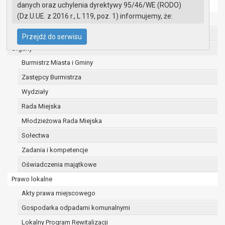
danych oraz uchylenia dyrektywy 95/46/WE (RODO)
Ochrona danych osobowych
(Dz.U.UE. z 2016 r., L 119, poz. 1) informujemy, że:
Urząd Miasta i Gminy w Gryfinie
Administratorem Pani/Pana danych osobowych
Straż Miejska
Przejdź do serwisu
jest:
Organy
Burmistrz Miasta i Gminy Gryfino
Burmistrz Miasta i Gminy
ul. 1 Maja 16
74 -100 Gryfino
Zastępcy Burmistrza
telefon: 91 416 20 11
Wydziały
e-mail:
burmistrz@gryfino.pl
Rada Miejska
Dane kontaktowe Inspektora Ochrony Danych:
telefon: 91 416 20 11
Młodzieżowa Rada Miejska
e-mail:
iod@gryfino.pl
Sołectwa
Pani/Pana dane osobowe przetwarzane są
Zadania i kompetencje
zgodnie z obowiązującymi przepisami prawa w
celu:
Oświadczenia majątkowe
realizacji zadań wynikających z przepisów
Prawo lokalne
prawa, a w szczególności ustawy z dnia 8
Akty prawa miejscowego
marca 1990 r. o samorządzie gminnym
Gospodarka odpadami komunalnymi
(Dz.U. z 2017r., poz. 1875 ze zm.) oraz z
szeregu ustaw kompetencyjnych
Lokalny Program Rewitalizacji