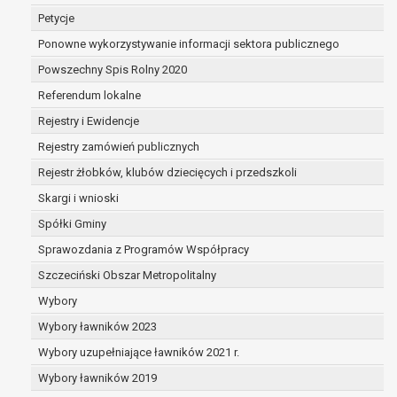
dane są nieprawidłowe lub
Petycje
niekompletne;
Ponowne wykorzystywanie informacji sektora publicznego
prawo do żądania usunięcia danych
osobowych (tzw. prawo do bycia
Powszechny Spis Rolny 2020
zapomnianym) na podstawie art. 17 RODO,
Referendum lokalne
w przypadku gdy:
Rejestry i Ewidencje
dane nie są już niezbędne do celów,
dla których były zebrane lub w inny
Rejestry zamówień publicznych
sposób przetwarzane,
Rejestr żłobków, klubów dziecięcych i przedszkoli
osoba, której dane dotyczą, wniosła
Skargi i wnioski
sprzeciw wobec przetwarzania
danych osobowych,
Spółki Gminy
osoba, której dane dotyczą wycofała
Sprawozdania z Programów Współpracy
zgodę na przetwarzanie danych
Szczeciński Obszar Metropolitalny
osobowych, która jest podstawą
przetwarzania danych i nie ma innej
Wybory
podstawy prawnej przetwarzania
Wybory ławników 2023
danych,
Wybory uzupełniające ławników 2021 r.
dane osobowe przetwarzane są
Wybory ławników 2019
niezgodnie z prawem,