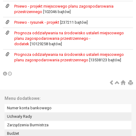
wykonania zadania realizowanego w
Pniewo - projekt miejscowego planu zagospodarowania
interesie publicznym lub w ramach
przestrzennego
[102046 bajtów]
sprawowania władzy publicznej
powierzonej administratorowi bądź
Pniewo - rysunek - projekt
[237211 bajtów]
niezbędność przetwarzania do celów
Prognoza oddziaływania na środowisko ustaleń miejscowego
wynikających z prawnie
planu zagospodarowania przestrzennego -
uzasadnionych interesów
dodatek
[10129258 bajtów]
realizowanych przez administratora
Prognoza oddziaływania na środowisko ustaleń miejscowego
lub przez stronę trzecią.
planu zagospodarowania przestrzennego
[13538123 bajtów]
Z przyczyn związanych z Pani/Pana
szczególną sytuacją. W razie wniesienia
sprzeciwu, administrator nie może już
przetwarzać tych danych osobowych, chyba
że wykaże on istnienie ważnych prawnie
uzasadnionych podstaw do przetwarzania,
Menu dodatkowe:
nadrzędnych wobec interesów, praw i
Numer konta bankowego
wolności osoby, której dane dotyczą, lub
podstaw do ustalenia, dochodzenia lub
Uchwały Rady
obrony roszczeń.
Zarządzenia Burmistrza
Budżet