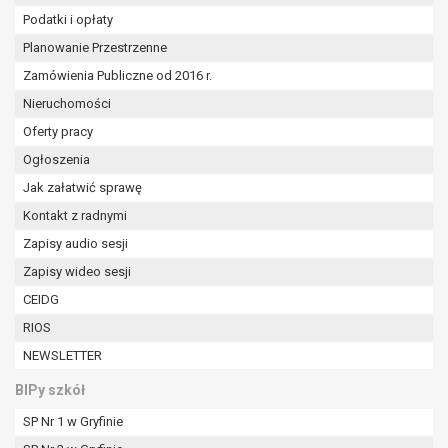
W przypadku gdy przetwarzanie danych
Podatki i opłaty
osobowych odbywa się na podstawie zgody osoby
Planowanie Przestrzenne
na przetwarzanie danych osobowych (art. 6 ust. 1
lit a RODO), przysługuje Pani/Panu prawo do
Zamówienia Publiczne od 2016 r.
cofnięcia tej zgody w dowolnym momencie.
Nieruchomości
Cofnięcie to nie ma wpływu na zgodność
Oferty pracy
przetwarzania, którego dokonano na podstawie
Ogłoszenia
zgody przed jej cofnięciem.
Przysługuje Pani/Panu prawo wniesienia skargi do
Jak załatwić sprawę
organu nadzorczego na niezgodne z prawem
Kontakt z radnymi
przetwarzanie Pani/Pana danych osobowych
Zapisy audio sesji
przez administratora.
Zapisy wideo sesji
Organem właściwym do wniesienia skargi jest
Prezes Urzędu Ochrony Danych Osobowych.
CEIDG
W zależności od sfery, w której przetwarzane są
RIOS
dane osobowe, podanie danych osobowych jest
NEWSLETTER
dobrowolne albo jest wymogiem ustawowym lub
umownym.
BIPy szkół
Pani/Pana dane nie będą poddawane
SP Nr 1 w Gryfinie
zautomatyzowanemu podejmowaniu decyzji, w