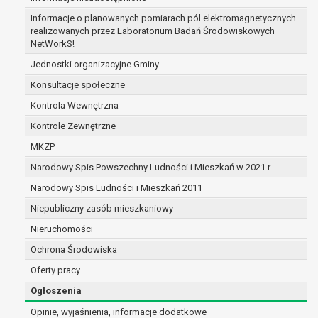
zabezpieczenia ewentualnych roszczeń, a w
Informacje o planowanych pomiarach pól elektromagnetycznych
przypadku wyrażenia zgody na przetwarzanie
realizowanych przez Laboratorium Badań Środowiskowych
danych po zakończeniu i rozliczeniu umowy, do
NetWorkS!
czasu wycofania tej zgody.
Jednostki organizacyjne Gminy
Ponadto w przypadku umów o dofinansowanie
Konsultacje społeczne
dane osobowe od momentu pozyskania
Kontrola Wewnętrzna
przechowywane są przez okres wynikający z
umowy o dofinansowanie zawartej między
Kontrole Zewnętrzne
beneficjentem a określoną instytucją, trwałości
MKZP
danego projektu i konieczności zachowania
Narodowy Spis Powszechny Ludności i Mieszkań w 2021 r.
dokumentacji projektu do celów kontrolnych.
W związku z przetwarzaniem przez
Narodowy Spis Ludności i Mieszkań 2011
administratora danych osobowych przysługuje
Niepubliczny zasób mieszkaniowy
Pani/Panu:
Nieruchomości
prawo dostępu do treści danych oraz
otrzymywania ich kopii na podstawie art. 15
Ochrona Środowiska
RODO;
Oferty pracy
prawo do żądania sprostowania danych na
Ogłoszenia
podstawie art. 16 RODO,
w przypadku gdy:
Opinie, wyjaśnienia, informacje dodatkowe