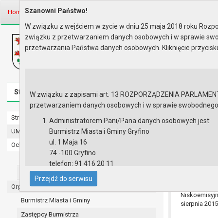
Szanowni Państwo!
Home
Informacje
Ogłoszenia
Rok 2015
W związku z wejściem w życie w dniu 25 maja 2018 roku Rozpor
związku z przetwarzaniem danych osobowych i w sprawie swo
Biuletyn Informacji Publicznej
przetwarzania Państwa danych osobowych. Kliknięcie przycis
Urząd Miasta i Gminy w Gryfinie
Strona główna
Mapa serwisu
Aktualności
Redakcj
W związku z zapisami art. 13 ROZPORZĄDZENIA PARLAMENTU 
przetwarzaniem danych osobowych i w sprawie swobodnego prz
Strona główna
Rok 2015
Administratorem Pani/Pana danych osobowych jest:
UMiG - telefony wewnętrzne
Burmistrz Miasta i Gminy Gryfino
Ogłoszenie w 
ul. 1 Maja 16
Ochrona danych osobowych
74 -100 Gryfino
Urząd Miasta i Gminy w Gryfinie
telefon: 91 416 20 11
Straż Miejska
e-mail:
burmistrz@gryfino.pl
W związku z
Przejdź do serwisu
Dane kontaktowe Inspektora Ochrony Danych:
Niskoemisyj
Organy
Niskoemisyjn
telefon: 91 416 20 11
Burmistrz Miasta i Gminy
sierpnia 2015
e-mail:
iod@gryfino.pl
Zastępcy Burmistrza
Pani/Pana dane osobowe przetwarzane są zgodnie z o