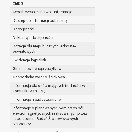
niezbędność przetwarzania do wykonania 
CEIDG
administratorowi bądź
Cyberbezpieczeństwo - informacje
niezbędność przetwarzania do celów wynik
Dostęp do informacji publicznej
Z przyczyn związanych z Pani/Pana szczególną s
on istnienie ważnych prawnie uzasadnionych pod
Dostępność
ustalenia, dochodzenia lub obrony roszczeń.
Deklaracja dostępności
Dotacje dla niepublicznych jednostek
W przypadku gdy przetwarzanie danych osobowych odby
oświatowych
prawo do cofnięcia tej zgody w dowolnym momencie. C
Ewidencja kąpielisk
Przysługuje Pani/Panu prawo wniesienia skargi do o
Gminna ewidencja zabytków
Organem właściwym do wniesienia skargi jest Prezes
W zależności od sfery, w której przetwarzane są da
Gospodarka wodno-ściekowa
Pani/Pana dane nie będą poddawane zautomatyzowane
Informacja dla osób mających trudności w
komunikowaniu się
Informacje nieudostępnione
Informacje o planowanych pomiarach pól
elektromagnetycznych realizowanych przez
Laboratorium Badań Środowiskowych
NetWorkS!