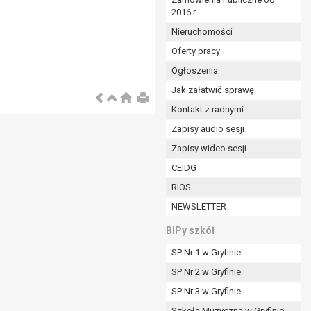
2016 r.
ym (Dz.U. z 2017r., poz. 1875 ze zm.) oraz z
 wobec Gminy;
Nieruchomości
Oferty pracy
Ogłoszenia
ministratorowi;
ie i celu określonym w treści zgody.
Jak załatwić sprawę
m odbiorcom lub kategoriom odbiorców danych
Kontakt z radnymi
Zapisy audio sesji
ia przetwarzania danych osobowych;
Zapisy wideo sesji
e z terminami archiwizacji określonymi przez
CEIDG
RIOS
o czasu wycofania tej zgody.
NEWSLETTER
ezbędny do realizacji zawartej umowy, a po tym
ia zgody na przetwarzanie danych po zakończeniu i
BIPy szkół
SP Nr 1 w Gryfinie
jący z umowy o dofinansowanie zawartej między
SP Nr 2 w Gryfinie
ntrolnych.
SP Nr 3 w Gryfinie
Szkoła Muzyczna w Gryfinie