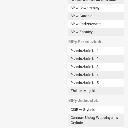
SP w Chwarstnicy
SP w Gardnie
padku gdy:
SP w Radziszewie
SP w Żabnicy
nia danych i nie ma innej podstawy prawnej
BIPy Przedszkoli
Przedszkole Nr 1
Przedszkole Nr 2
Przedszkole Nr 3
wi sprawdzić prawidłowość tych danych,
Przedszkole Nr 4
ądając w zamian ich ograniczenia,
Przedszkole Nr 5
enia, obrony lub dochodzenia roszczeń,
Żłobek Miejski
sadnione podstawy po stronie administratora są
BIPy Jednostek
i:
CSiR w Gryfinie
zgody wyrażonej przez tą osobę,
Centrum Usług Wspólnych w
órego podstawą prawną jest:
Gryfinie