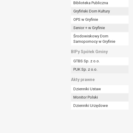
ania władzy publicznej powierzonej
Biblioteka Publiczna
Gryfiński Dom Kultury
stratora lub przez stronę trzecią.
OPS w Gryfinie
rzetwarzać tych danych osobowych, chyba że wykaże
osoby, której dane dotyczą, lub podstaw do
Senior + w Gryfinie
Środowiskowy Dom
Samopomocy w Gryfinie
art. 6 ust. 1 lit a RODO), przysługuje Pani/Panu
BIPy Spółek Gminy
no na podstawie zgody przed jej cofnięciem.
GTBS Sp. z o.o.
nych osobowych przez administratora.
PUK Sp. z o.o.
mogiem ustawowym lub umownym.
Akty prawne
Dzienniki Ustaw
Monitor Polski
Dzienniki Urzędowe