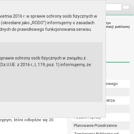
A
Wyszukaj na stronie:
A
A
ietnia 2016 r. w sprawie ochrony osób fizycznych w
 (określane jako „RODO”) informujemy o zasadach
ędnych do prawidłowego funkcjonowania serwisu.
prawie ochrony osób fizycznych w związku z
.UE. z 2016 r., L 119, poz. 1) informujemy, że:
Menu dodatkowe:
Numer konta bankowego
Uchwały Rady
Zarządzenia Burmistrza
Budżet
 sprawie „Planu Gospodarki
 projektu Planu Gospodarki
Podatki i opłaty
cyjnym, które odbędzie się 20
Planowanie Przestrzenne
Zamówienia Publiczne od