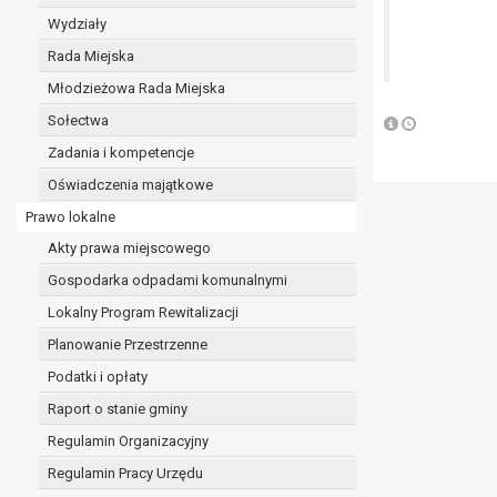
realizacji zadań wynikających z przepisów prawa
Wydziały
szeregu ustaw kompetencyjnych (merytorycznych
Rada Miejska
zawarcia i realizacji umów;
Młodzieżowa Rada Miejska
ochrony żywotnych interesów osoby, której dane d
wykonania zadania realizowanego w interesie p
Sołectwa
w pozostałych przypadkach dane osobowe przetw
Zadania i kompetencje
W związku z przetwarzaniem danych w celu wskazany
Oświadczenia majątkowe
osobowych. Odbiorcami mogą być:
Prawo lokalne
podmioty, które przetwarzają dane osobowe w i
podmioty upoważnione do odbioru danych osob
Akty prawa miejscowego
Pani/Pana dane osobowe będą przetwarzane przez okres
Gospodarka odpadami komunalnymi
przepisy prawa powszechnie obowiązującego.
Lokalny Program Rewitalizacji
W przypadku, gdy dane osobowe przetwarzane są na po
W przypadku, gdy dane osobowe przetwarzane są w celu
Planowanie Przestrzenne
czasie w zakresie wymaganym przez przepisy prawa lu
Podatki i opłaty
rozliczeniu umowy, do czasu wycofania tej zgody.
Raport o stanie gminy
Ponadto w przypadku umów o dofinansowanie dane o
beneficjentem a określoną instytucją, trwałości daneg
Regulamin Organizacyjny
W związku z przetwarzaniem przez administratora da
Regulamin Pracy Urzędu
prawo dostępu do treści danych oraz otrzymywan