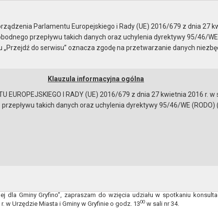
ządzenia Parlamentu Europejskiego i Rady (UE) 2016/679 z dnia 27 kw
bodnego przepływu takich danych oraz uchylenia dyrektywy 95/46/WE
ku „Przejdź do serwisu” oznacza zgodę na przetwarzanie danych niezb
Klauzula informacyjna ogólna
a
Instrukcja korzystania
Dostępność
EUROPEJSKIEGO I RADY (UE) 2016/679 z dnia 27 kwietnia 2016 r. w s
epływu takich danych oraz uchylenia dyrektywy 95/46/WE (RODO) (Dz.U
sprawie spotkania konsultacyjnego
INFORMACJA
e zbliżającym się terminem zakończenia konsultacji społecznych w
nej dla Gminy Gryfino wraz z Prognozą Oddziaływania na Środowisko
ej dla Gminy Gryfino”, zapraszam do wzięcia udziału w spotkaniu konsulta
00
 r. w Urzędzie Miasta i Gminy w Gryfinie o godz. 13
w sali nr 34.
bowiązującymi przepisami prawa w celu: